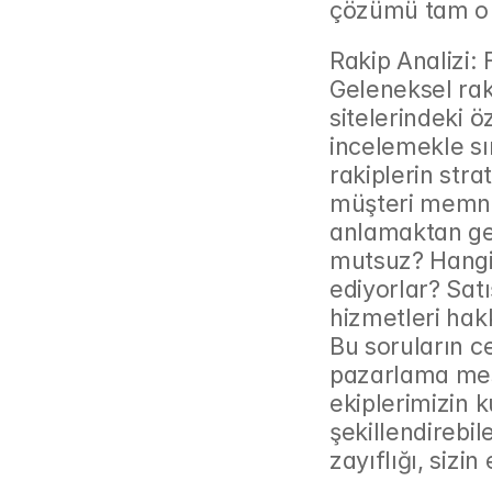
çözümü tam o
Rakip Analizi: 
Geleneksel raki
sitelerindeki öz
incelemekle sın
rakiplerin stra
müşteri memnun
anlamaktan geç
mutsuz? Hangi ö
ediyorlar? Satı
hizmetleri hak
Bu soruların ce
pazarlama mesa
ekiplerimizin 
şekillendirebil
zayıflığı, sizi