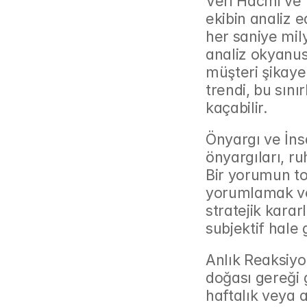
Veri Hacmi ve K
ekibin analiz ed
her saniye mil
analiz okyanus
müşteri şikayet
trendi, bu sın
kaçabilir.
Önyargı ve İnsa
önyargıları, ru
Bir yorumun ton
yorumlamak vey
stratejik karar
subjektif hale g
Anlık Reaksiyon
doğası gereği 
haftalık veya 