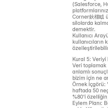
(Salesforce, H
platformlarını
Corner鈥櫮眓 üze
silolarda kalm
demektir.
Kullanıcı Aray
kullanıcıların 
özelleştirileb
Kural 5: Veriy
Veri toplamak b
anlamlı sonuçla
bizim için ne 
Örnek İçgörü: "
haftada 50 nega
%80'i özelliği
Eylem Planı: B