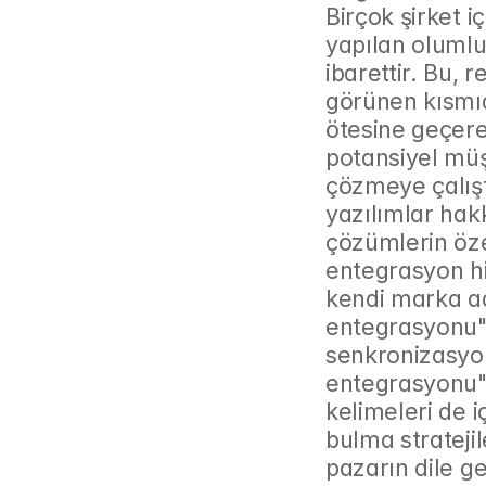
Birçok şirket i
yapılan olumlu
ibarettir. Bu, 
görünen kısmıd
ötesine geçere
potansiyel müşt
çözmeye çalıştı
yazılımlar hakk
çözümlerin özel
entegrasyon hi
kendi marka ad
entegrasyonu", 
senkronizasyon
entegrasyonu" 
kelimeleri de 
bulma stratejil
pazarın dile get