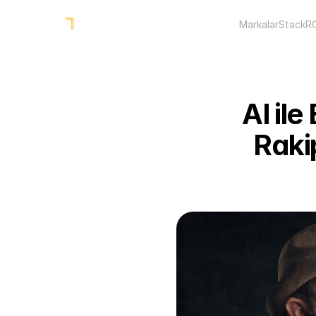
Markalar
Stack
R
AI ile
Raki