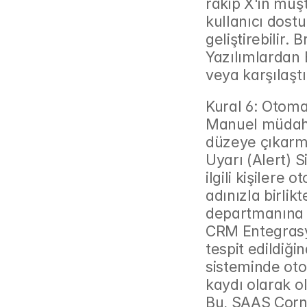
rakip X'in müşt
kullanıcı dost
geliştirebilir.
Yazılımlardan 
veya karşılaştı
Kural 6: Otom
Manuel müdahal
düzeye çıkarmak
Uyarı (Alert) S
ilgili kişilere
adınızla birlik
departmanına 
CRM Entegrasyo
tespit edildiğin
sisteminde oto
kaydı olarak ol
Bu, SAAS Corne