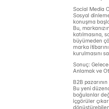
Social Media C
Sosyal dinleme,
konuşma başlad
Bu, markanızın
katılmasına, s
büyümeden çözm
marka itibarını
kurulmasını sa
Sonuç: Geleceğ
Anlamak ve O
B2B pazarının 
Bu yeni düzend
boğulanlar deği
içgörüler çıkar
dönüştürebilen