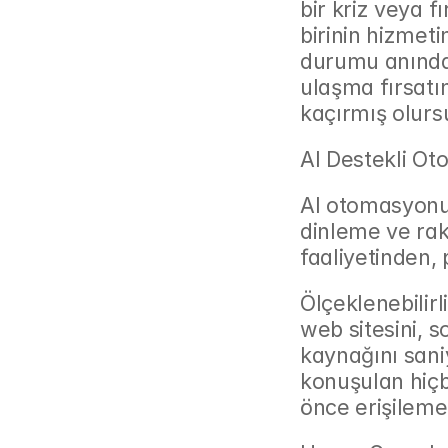
bir kriz veya fı
birinin hizmeti
durumu anında 
ulaşma fırsatı
kaçırmış olurs
AI Destekli Ot
AI otomasyonu,
dinleme ve raki
faaliyetinden,
Ölçeklenebilirl
web sitesini, 
kaynağını saniy
konuşulan hiçb
önce erişilemey