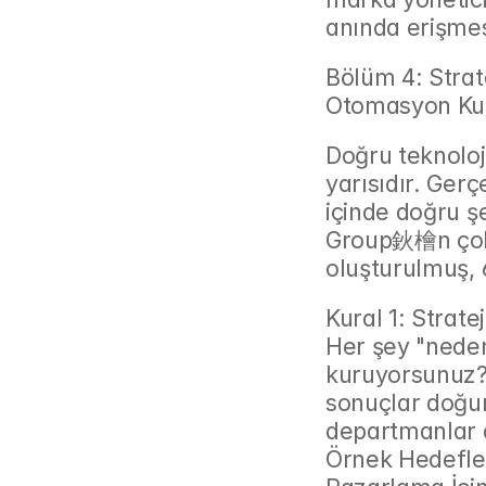
anında erişmes
Bölüm 4: Stra
Otomasyon Ku
Doğru teknoloj
yarısıdır. Gerç
içinde doğru ş
Group鈥檜n çokl
oluşturulmuş, 
Kural 1: Strate
Her şey "nede
kuruyorsunuz? A
sonuçlar doğuru
departmanlar a
Örnek Hedefle