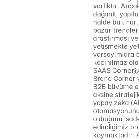
varlıktır. Ancak
dağınık, yapıl
halde bulunur. 
pazar trendleri
araştırması ve
yetişmekte yete
varsayımlara d
kaçınılmaz ola
SAAS Corner鈥
Brand Corner 
B2B büyüme eko
aksine strateji
yapay zeka (AI)
otomasyonunun, 
olduğunu, sade
edindiğimiz pra
koymaktadır. 