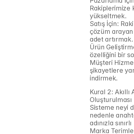
Pazarlama İçin:
Rakiplerimize 
yükseltmek.
Satış İçin: Ra
çözüm arayan p
adet artırmak.
Ürün Geliştirme
özelliğini bir 
Müşteri Hizmet
şikayetlere yan
indirmek.
Kural 2: Akıll
Oluşturulması
Sisteme neyi di
nedenle anahta
adınızla sınırl
Marka Terimler