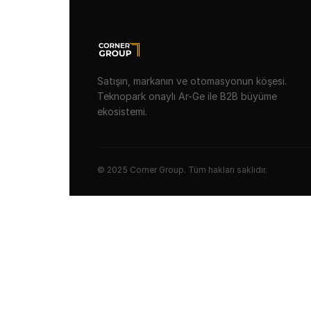
Satışın, markanın ve otomasyonun köşesi.
Teknopark onaylı Ar-Ge ile B2B büyüme
ekosistemi.
© 2025 Corner Group. Tüm hakları saklıdır.