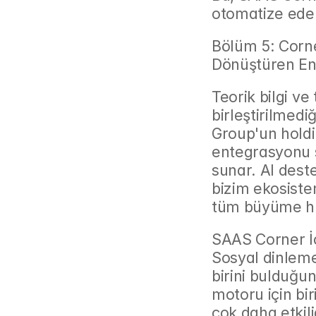
otomatize eder
Bölüm 5: Corne
Dönüştüren En
Teorik bilgi ve 
birleştirilmedi
Group'un holdi
entegrasyonu 
sunar. AI deste
bizim ekosiste
tüm büyüme hun
SAAS Corner İç
Sosyal dinleme,
birini bulduğu
motoru için bi
çok daha etkili