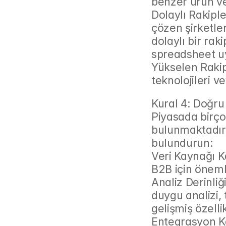
benzer ürün ve
Dolaylı Rakiple
çözen şirketler
dolaylı bir raki
spreadsheet uy
Yükselen Rakip
teknolojileri v
Kural 4: Doğru
Piyasada birçok
bulunmaktadır.
bulundurun:
Veri Kaynağı Ka
B2B için önemli
Analiz Derinli
duygu analizi, 
gelişmiş özell
Entegrasyon Kab