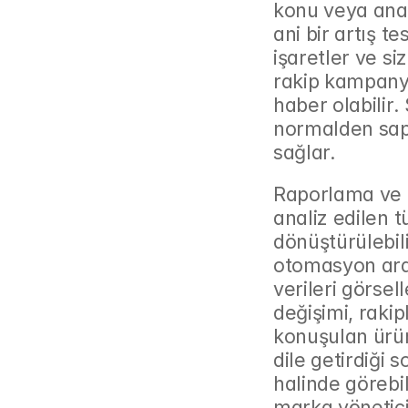
konu veya ana
ani bir artış te
işaretler ve siz
rakip kampanya
haber olabilir
normalden sapm
sağlar.
Raporlama ve G
analiz edilen t
dönüştürülebil
otomasyon araçl
verileri görsell
değişimi, rakip
konuşulan ürün 
dile getirdiği s
halinde görebi
marka yöneticile