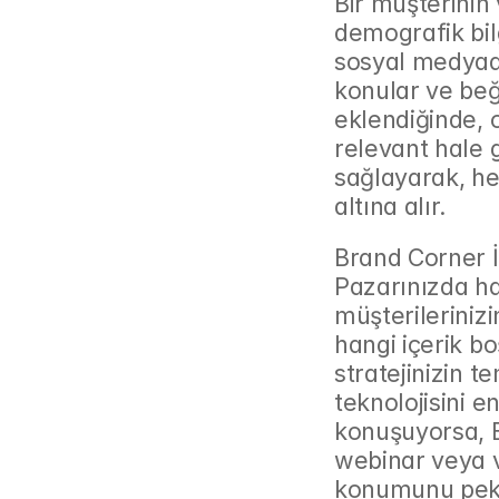
Bir müşterinin
demografik bilg
sosyal medyadak
konular ve beğe
eklendiğinde, o
relevant hale 
sağlayarak, he
altına alır.
Brand Corner İç
Pazarınızda ha
müşterilerinizi
hangi içerik boş
stratejinizin t
teknolojisini e
konuşuyorsa, B
webinar veya v
konumunu pekiş