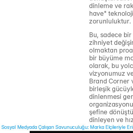
dinleme ve rak
have" teknoloji
zorunluluktur.
Bu, sadece bir 
zihniyet değişi
olmaktan proak
bir büyüme mot
olarak, bu yolc
vizyonumuz ve
Brand Corner v
birleşik gücüy
dinlenmesi gere
organizasyonun
şefine dönüştü
dinleyen ve hı
 Sosyal Medyada Çalışan Savunuculuğu: Marka Elçileriyle Eriş