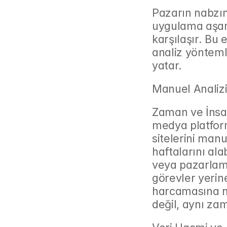
Pazarın nabzını
uygulama aşama
karşılaşır. Bu 
analiz yönteml
yatar.
Manuel Analizin
Zaman ve İnsan
medya platforml
sitelerini manu
haftalarını alab
veya pazarlama
görevler yerine
harcamasına ne
değil, aynı zam