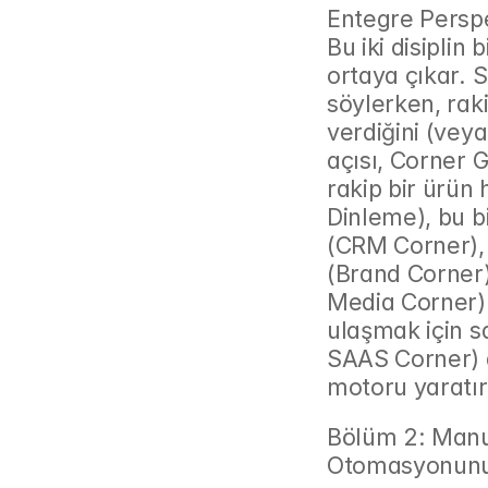
Entegre Perspekt
Bu iki disiplin
ortaya çıkar. S
söylerken, raki
verdiğini (veya
açısı, Corner 
rakip bir ürün 
Dinleme), bu b
(CRM Corner), 
(Brand Corner), 
Media Corner) 
ulaşmak için sa
SAAS Corner) a
motoru yaratır
Bölüm 2: Manue
Otomasyonunu