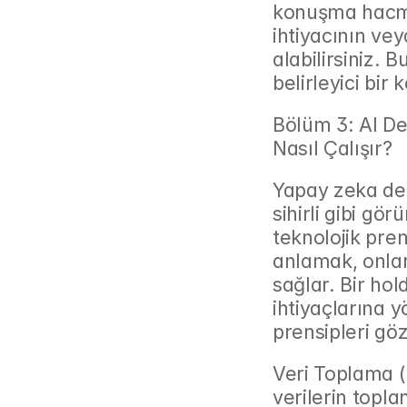
konuşma hacmin
ihtiyacının vey
alabilirsiniz. 
belirleyici bi
Bölüm 3: AI De
Nasıl Çalışır?
Yapay zeka des
sihirli gibi gö
teknolojik prens
anlamak, onları
sağlar. Bir hol
ihtiyaçlarına y
prensipleri gö
Veri Toplama (D
verilerin toplan