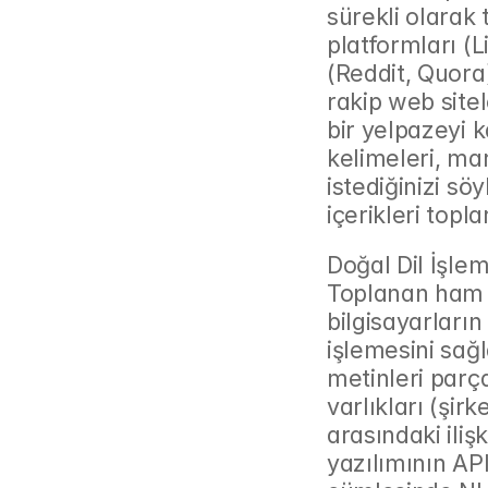
sürekli olarak
platformları (L
(Reddit, Quora),
rakip web sitel
bir yelpazeyi 
kelimeleri, mar
istediğinizi sö
içerikleri topl
Doğal Dil İşle
Toplanan ham m
bilgisayarların
işlemesini sağl
metinleri parça
varlıkları (şirke
arasındaki iliş
yazılımının AP