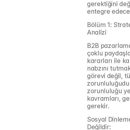
gerektiğini değ
entegre edeceğ
Bölüm 1: Strat
Analizi
B2B pazarlaması
çoklu paydaşla
kararları ile k
nabzını tutmak
görevi değil, t
zorunluluğudur.
zorunluluğu yer
kavramları, ge
gerekir.
Sosyal Dinleme
Değildir: