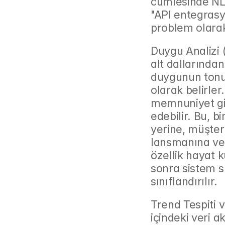
cümlesinde NLP,
"API entegrasyo
problem olarak 
Duygu Analizi 
alt dallarından 
duygunun tonun
olarak belirler.
memnuniyet gib
edebilir. Bu, 
yerine, müşter
lansmanına ver
özellik hayat k
sonra sistem sü
sınıflandırılır.
Trend Tespiti 
içindeki veri ak