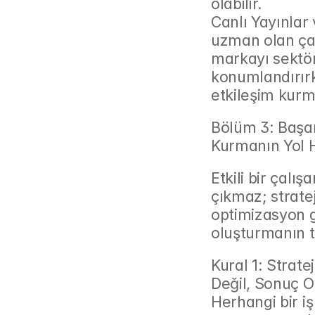
olabilir.
Canlı Yayınlar 
uzman olan çalı
markayı sektör
konumlandırırk
etkileşim kurm
Bölüm 3: Başar
Kurmanın Yol H
Etkili bir çal
çıkmaz; stratej
optimizasyon ge
oluşturmanın t
Kural 1: Strat
Değil, Sonuç O
Herhangi bir iş