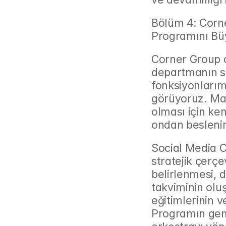
Bölüm 4: Corne
Programını Bü
Corner Group o
departmanın s
fonksiyonlarımı
görüyoruz. Mark
olması için ke
ondan beslenir.
Social Media C
stratejik çerçe
belirlenmesi, d
takviminin olu
eğitimlerinin v
Programın genel