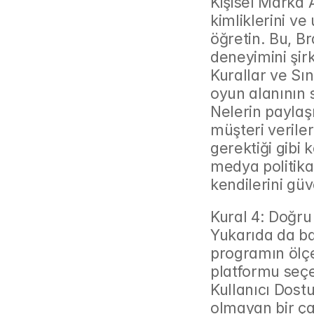
Kişisel Marka A
kimliklerini ve
öğretin. Bu, Br
deneyimini şirk
Kurallar ve Sın
oyun alanının sı
Nelerin paylaşı
müşteri veriler
gerektiği gibi k
medya politikas
kendilerini gü
Kural 4: Doğru
Yukarıda da bah
programın ölçe
platformu seçe
Kullanıcı Dostu
olmayan bir çal