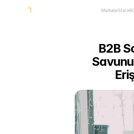
Markalar
Stack
R
B2B So
Savunuc
Eri