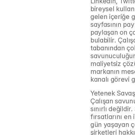
LinkedIn, Twitt
bireysel kullan
gelen içeriğe g
sayfasının payl
paylaşan on çal
bulabilir. Çalış
tabanından çok
savunuculuğunu
maliyetsiz çözü
markanın mesaj
kanalı görevi g
Yetenek Savaşl
Çalışan savunu
sınırlı değildi
fırsatlarını en 
gün yaşayan ça
şirketleri hakk