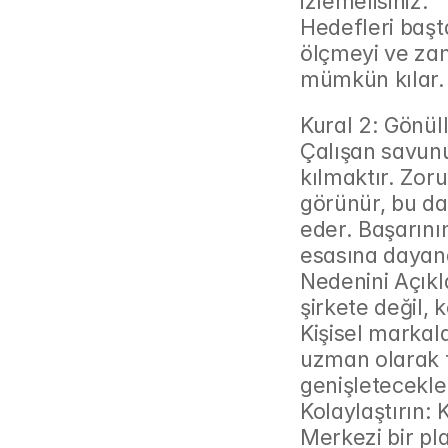
izlemelisiniz.
Hedefleri başt
ölçmeyi ve zam
mümkün kılar.
Kural 2: Gönül
Çalışan savunu
kılmaktır. Zor
görünür, bu da
eder. Başarını
esasına dayand
Nedenini Açıkl
şirkete değil, 
Kişisel markala
uzman olarak t
genişletecekle
Kolaylaştırın: 
Merkezi bir pla