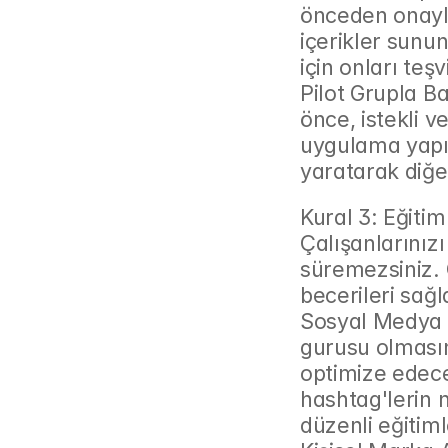
önceden onayla
içerikler sunun
için onları teşv
Pilot Grupla B
önce, istekli ve
uygulama yapın.
yaratarak diğe
Kural 3: Eğitim
Çalışanlarınız
süremezsiniz. O
becerileri sağ
Sosyal Medya E
gurusu olmasını
optimize edecek
hashtag'lerin n
düzenli eğitiml