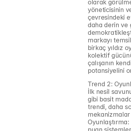
olarak görülmesi
yöneticisinin v
çevresindeki et
daha derin ve 
demokratikleşti
markayı temsil
birkaç yıldız 
kolektif gücün
çalışanın kend
potansiyelini o
Trend 2: Oyunl
İlk nesil savun
gibi basit mad
trendi, daha so
mekanizmalar 
Oyunlaştırma: L
puan sistemleri