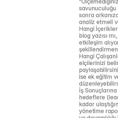
"Ölçemediğiniz
savunuculuğu i
sonra arkanıza 
analiz etmeli v
Hangi İçerikler
blog yazısı mı,
etkileşim alıyor
şekillendirmen
Hangi Çalışanl
elçilerinizi bel
paylaşabilirsin
ise ek eğitim 
düzenleyebilirs
İş Sonuçlarına 
hedeflere (lead 
kadar ulaştığın
yönetime rapor
ve devamlılığı 