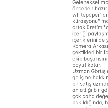
Geleneksel mod
önceden hazırla
whitepaper'lar)
kürasyonu" mode
ortak üretimi"
içeriği paylaş
içeriklerini de 
Kamera Arkası: 
çektikleri bir f
ekip başarısını
boyut katar.
Uzman Görüşler
gelişme hakkınd
bir satış uzman
anlattığı bir 
çok daha değer
bakıldığında, he