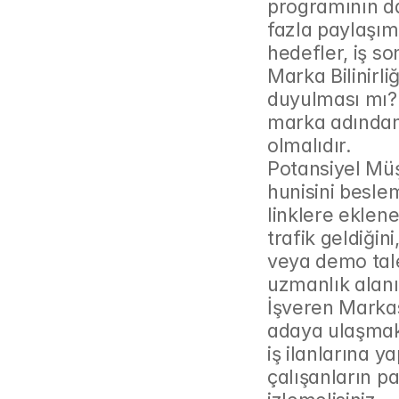
programının da 
fazla paylaşım"
hedefler, iş so
Marka Bilinirli
duyulması mı? 
marka adından
olmalıdır.
Potansiyel Müş
hunisini besle
linklere eklen
trafik geldiğin
veya demo talep
uzmanlık alanı
İşveren Markas
adaya ulaşmak 
iş ilanlarına y
çalışanların pa