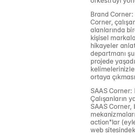
orkestrayı yöne
Brand Corner: 
Corner, çalışan
alanlarında bir
kişisel markala
hikayeler anla
departmanı şun
projede yaşadı
kelimelerinizle
ortaya çıkması
SAAS Corner: 
Çalışanların ya
SAAS Corner, bu
mekanizmaları t
action"lar (eyle
web sitesindeki