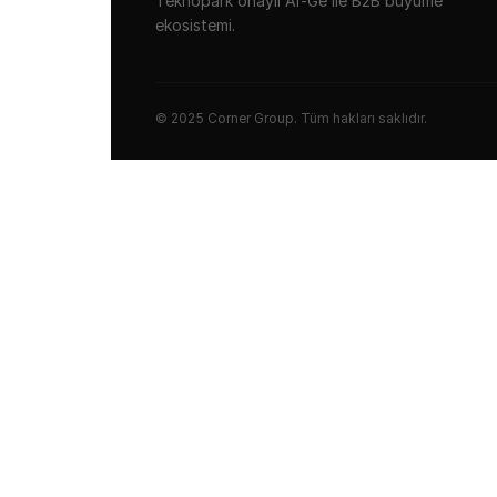
Teknopark onaylı Ar-Ge ile B2B büyüme
ekosistemi.
© 2025 Corner Group. Tüm hakları saklıdır.