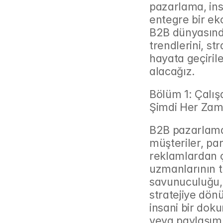
pazarlama, insa
entegre bir ek
B2B dünyasınd
trendlerini, st
hayata geçiril
alacağız.
Bölüm 1: Çalı
Şimdi Her Zam
B2B pazarlamas
müşteriler, par
reklamlardan ç
uzmanlarının ta
savunuculuğu, 
stratejiye dön
insani bir dok
veya paylaşım 