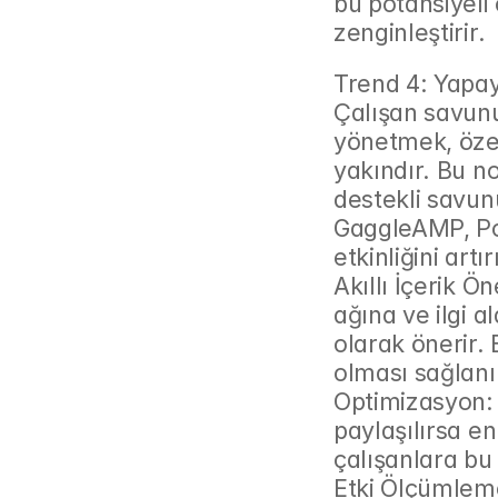
bu potansiyeli
zenginleştirir.
Trend 4: Yapay
Çalışan savun
yönetmek, özel
yakındır. Bu n
destekli savun
GaggleAMP, Pos
etkinliğini artır
Akıllı İçerik Ön
ağına ve ilgi a
olarak önerir. 
olması sağlanı
Optimizasyon: 
paylaşılırsa en
çalışanlara bu 
Etki Ölçümlemes