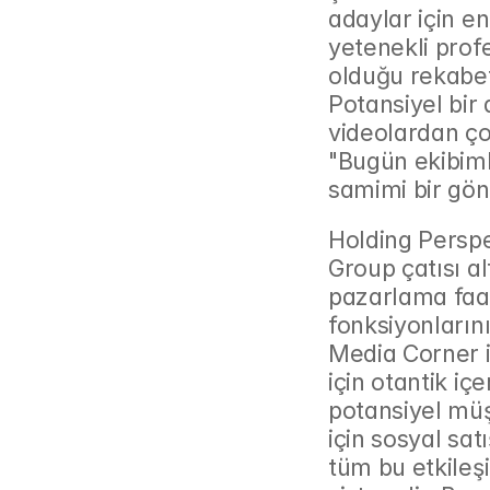
adaylar için en
yetenekli prof
olduğu rekabetç
Potansiyel bir 
videolardan ço
"Bugün ekibimle
samimi bir gön
Holding Perspe
Group çatısı al
pazarlama faa
fonksiyonların
Media Corner iç
için otantik içe
potansiyel müşt
için sosyal sat
tüm bu etkileşi