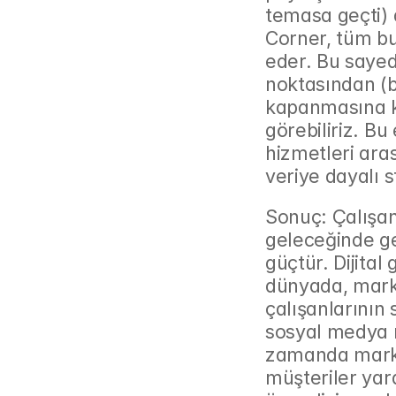
temasa geçti) a
Corner, tüm bu
eder. Bu sayed
noktasından (bi
kapanmasına k
görebiliriz. B
hizmetleri aras
veriye dayalı 
Sonuç: Çalışa
geleceğinde geç
güçtür. Dijital
dünyada, marka
çalışanlarının
sosyal medya me
zamanda marka bi
müşteriler yara