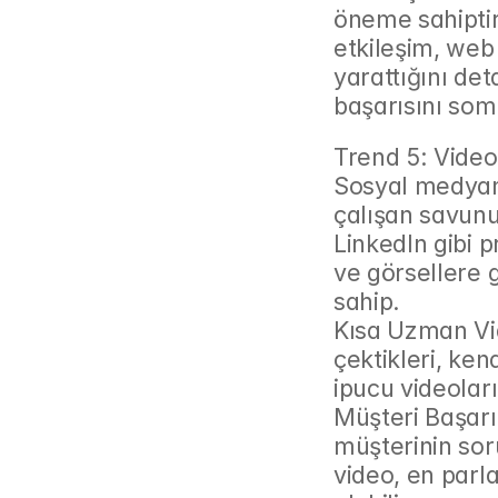
öneme sahiptir.
etkileşim, web 
yarattığını det
başarısını som
Trend 5: Video 
Sosyal medyanı
çalışan savunu
LinkedIn gibi p
ve görsellere 
sahip.
Kısa Uzman Vide
çektikleri, kend
ipucu videoları
Müşteri Başarı H
müşterinin soru
video, en parl