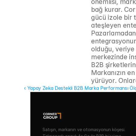
önemlisi, marka
bağ kurar. Cor
gücü izole bir
ateşleyen enteg
Pazarlamadan s
entegrasyonuna
olduğu, veriye 
merkezinde ins
B2B şirketlerin
Markanızın en b
yürüyor. Onlar
‹ Yapay Zeka Destekli B2B Marka Performansı Ölç
Satışın, markanın ve otomasyonun köşesi.