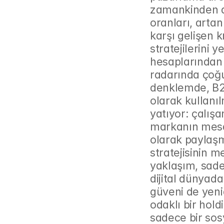
zamankinden da
oranları, arta
karşı gelişen 
stratejilerini y
hesaplarından 
radarında çoğ
denklemde, B2B
olarak kullanı
yatıyor: çalışa
markanın mesaj
olarak paylaşma
stratejisinin me
yaklaşım, sade
dijital dünyada
güveni de yeni
odaklı bir hol
sadece bir sosy