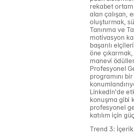
rekabet ortamı 
alan çalışan, en
oluşturmak, sür
Tanınma ve Tak
motivasyon kay
başarılı elçiler
öne çıkarmak, 
manevi ödüller
Profesyonel Ge
programını bir 
konumlandırıyo
LinkedIn'de etk
konuşma gibi k
profesyonel ge
katılım için güç
Trend 3: İçeri