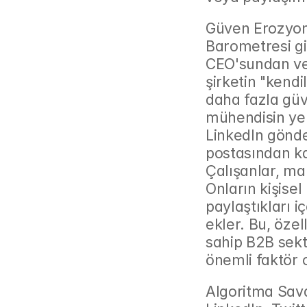
Güven Erozyonu
Barometresi gib
CEO'sundan ve
şirketin "kendi
daha fazla güve
mühendisin yeni
LinkedIn gönde
postasından kat
Çalışanlar, mar
Onların kişisel
paylaştıkları i
ekler. Bu, özel
sahip B2B sekt
önemli faktör 
Algoritma Savaş