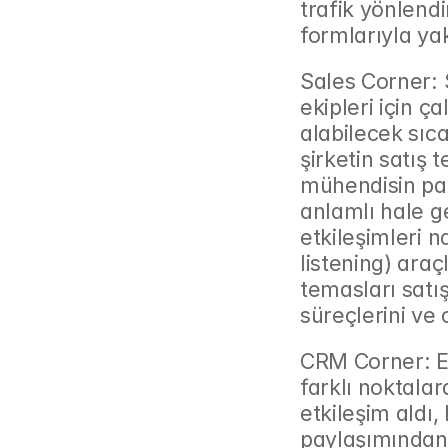
trafik yönlendi
formlarıyla ya
Sales Corner: S
ekipleri için ç
alabilecek sıca
şirketin satış 
mühendisin pay
anlamlı hale ge
etkileşimleri n
listening) araç
temasları satış
süreçlerini ve 
CRM Corner: Ek
farklı noktalar
etkileşim aldı,
paylaşımından 