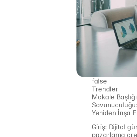
false
Trendler
Makale Başlığ
Savunuculuğu: 
Yeniden İnşa 
Giriş: Dijital 
pazarlama aren