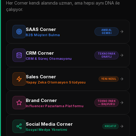
Her Corner kendi alanında uzman, ama hepsi aynı DNA ile
çalışıyor.
SAAS Corner
AMIRAL
GEMISI
B2B Müşteri Bulma
CRM Corner
TEKNOPARK
ONAYLI
CRM & Süreç Otomasyonu
Sales Corner
YENI NESIL
Yapay Zeka Otomasyon Stüdyosu
Brand Corner
TEKNO PARK
— BAŞVURU
Influencer Pazarlama Platformu
Social Media Corner
KREATIF
Sosyal Medya Yönetimi