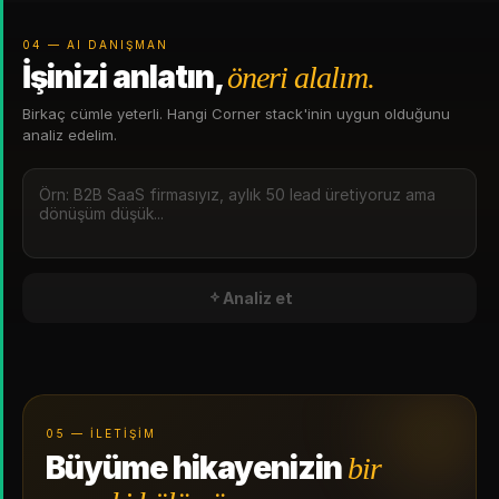
04 — AI DANIŞMAN
İşinizi anlatın,
öneri alalım.
Birkaç cümle yeterli. Hangi Corner stack'inin uygun olduğunu
analiz edelim.
Analiz et
05 — İLETIŞIM
Büyüme hikayenizin
bir