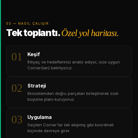
03 — NASIL ÇALIŞIR
Tek toplantı.
Özel yol haritası.
01
Keşif
İhtiyaç ve hedeflerinizi analiz ediyor, size uygun
Corner(ları) belirliyoruz.
02
Strateji
Ekosistemden doğru parçaları birleştirerek özel
büyüme planı kuruyoruz.
03
Uygulama
Seçilen Corner'lar tek ekipmiş gibi koordineli
biçimde devreye girer.