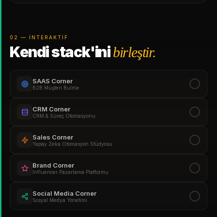
02 — İNTERAKTIF
Kendi stack'ini
birleştir.
SAAS Corner
B2B Müşteri Bulma
CRM Corner
CRM & Süreç Otomasyonu
Sales Corner
Yapay Zeka Otomasyon Stüdyosu
Brand Corner
Influencer Pazarlama Platformu
Social Media Corner
Sosyal Medya Yönetimi