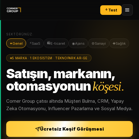
Test
SEKTÖRÜNÜZ:
⚡
🛍
✦
Genel
SaaS
E-ticaret
◉
Ajans
⚙
Sanayi
✚
Sağlık
5 MARKA · 1 EKOSİSTEM · TEKNOPARK AR-GE
Satışın, markanın,
otomasyonun
köşesi.
Corner Group çatısı altında Müşteri Bulma, CRM, Yapay
Zeka Otomasyonu, Influencer Pazarlama ve Sosyal Medya.
Ücretsiz Keşif Görüşmesi