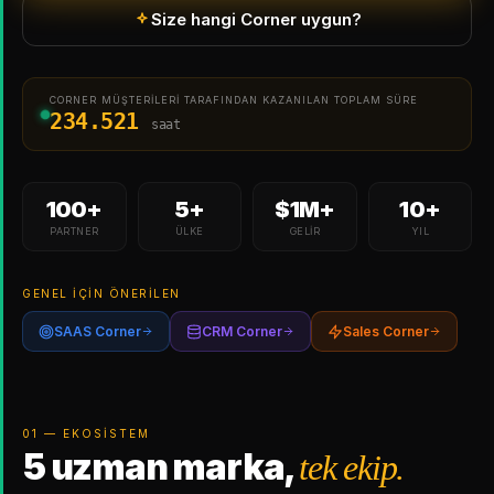
Size hangi Corner uygun?
CORNER MÜŞTERILERI TARAFINDAN KAZANILAN TOPLAM SÜRE
234.521
saat
100+
5+
$1M+
10+
PARTNER
ÜLKE
GELIR
YIL
GENEL
IÇIN ÖNERILEN
SAAS Corner
CRM Corner
Sales Corner
01 — EKOSISTEM
5 uzman marka,
tek ekip.