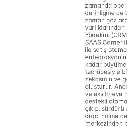
zamanda operas
derinliğine de
zaman göz ardı
varlıklarından b
Yönetimi (CRM)
SAAS Corner il
ile satış otom
entegrasyonlar
kadar büyümen
tecrübesiyle bil
zekasının ve g
oluşturur. An
ve eksilmeye 
destekli otoma
çıkıp, sürdürül
aracı haline ge
merkezinden bi