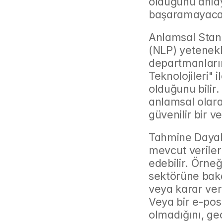
olduğunu anlaya
başaramayacağı
Anlamsal Stand
(NLP) yetenekl
departmanların 
Teknolojileri" i
olduğunu bilir. 
anlamsal olara
güvenilir bir v
Tahmine Dayalı
mevcut verilerd
edebilir. Örneği
sektörüne baka
veya karar veri
Veya bir e-post
olmadığını, ge