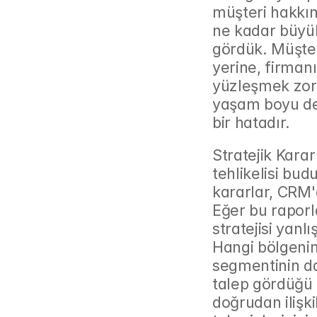
müşteri hakkınd
ne kadar büyük
gördük. Müşter
yerine, firman
yüzleşmek zoru
yaşam boyu değ
bir hatadır.
Stratejik Karar
tehlikelisi bud
kararlar, CRM'
Eğer bu raporla
stratejisi yanl
Hangi bölgenin
segmentinin da
talep gördüğü gi
doğrudan ilişkili