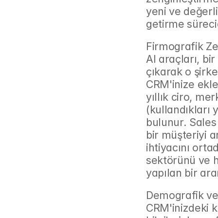
yeni ve değerli
getirme sürecid
Firmografik Zen
AI araçları, bi
çıkarak o şirket
CRM'inize ekler
yıllık ciro, me
(kullandıkları y
bulunur. Sales 
bir müşteriyi
ihtiyacını orta
sektörünü ve ha
yapılan bir ara
Demografik ve 
CRM'inizdeki ki