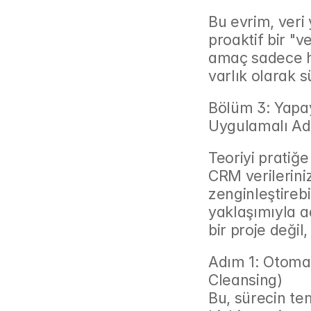
Bu evrim, veri 
proaktif bir "v
amaç sadece hat
varlık olarak s
Bölüm 3: Yapay
Uygulamalı Ad
Teoriyi pratiğ
CRM verileriniz
zenginleştireb
yaklaşımıyla a
bir proje değil
Adım 1: Otoma
Cleansing)
Bu, sürecin te