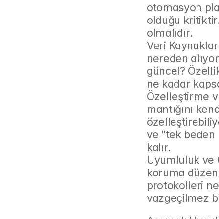
otomasyon pla
olduğu kritikti
olmalıdır.
Veri Kaynakları
nereden alıyor?
güncel? Özellik
ne kadar kapsa
Özelleştirme ve
mantığını kendi
özelleştirebili
ve "tek beden 
kalır.
Uyumluluk ve G
koruma düzenl
protokolleri ne
vazgeçilmez bir