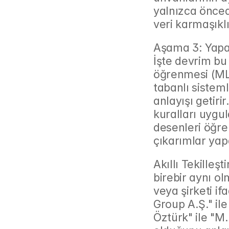
yalnızca önced
veri karmaşıklı
Aşama 3: Yapa
İşte devrim bu
öğrenmesi (ML)
tabanlı sistem
anlayışı getir
kuralları uygu
desenleri öğren
çıkarımlar yap
Akıllı Tekilleş
birebir aynı ol
veya şirketi if
Group A.Ş." il
Öztürk" ile "M.