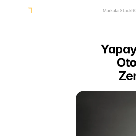
Markalar
Stack
R
Yapay 
Oto
Zen