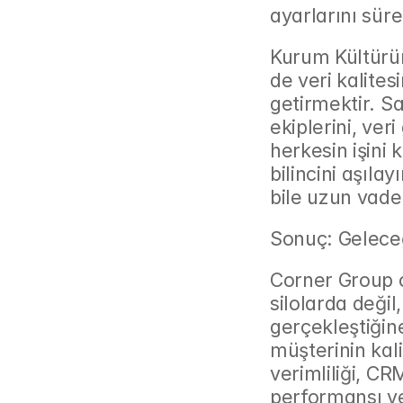
ayarlarını süre
Kurum Kültürün
de veri kalites
getirmektir. Sa
ekiplerini, veri
herkesin işini k
bilincini aşılay
bile uzun vade
Sonuç: Geleceğ
Corner Group o
silolarda değil,
gerçekleştiğin
müşterinin kali
verimliliği, CR
performansı ve