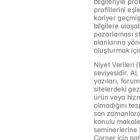
bilgileriyle pr
profillerini eşl
kariyer geçmişi
bilgilere ulaşab
pazarlaması stra
alanlarına yönel
oluşturmak içi
Niyet Verileri 
seviyesidir. AI
yazıları, forum
sitelerdeki gezi
ürün veya hizme
olmadığını tesp
son zamanlard
konulu makale
seminerlerine k
Corner için pah