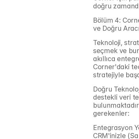
doğru zamanda
Bölüm 4: Corne
ve Doğru Arac
Teknoloji, stra
seçmek ve bunl
akıllıca enteg
Corner'daki tec
stratejiyle baş
Doğru Teknoloj
destekli veri 
bulunmaktadır
gerekenler:
Entegrasyon Ye
CRM'inizle (Sa