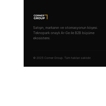
Satışın, markanın ve otomasyonun köşesi.
Teknopark onaylı Ar-Ge ile B2B büyüme
ekosistemi.
© 2025 Corner Group. Tüm hakları saklıdır.