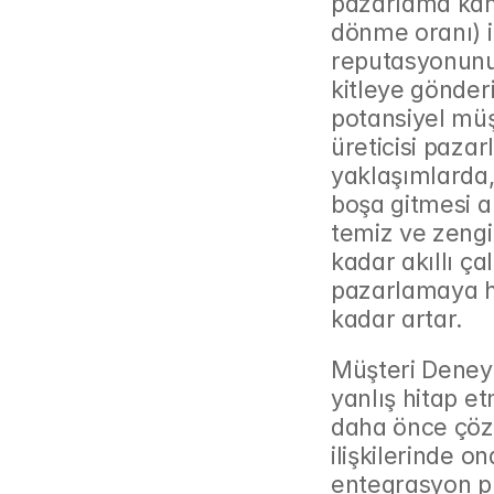
pazarlama kamp
dönme oranı) i
reputasyonunuz
kitleye gönderi
potansiyel müşt
üreticisi pazarl
yaklaşımlarda,
boşa gitmesi a
temiz ve zengi
kadar akıllı çal
pazarlamaya h
kadar artar.
Müşteri Deneyi
yanlış hitap e
daha önce çözü
ilişkilerinde o
entegrasyon pr