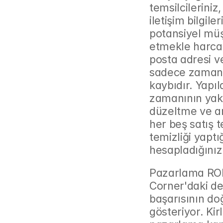
temsilcileriniz
iletişim bilgil
potansiyel müşt
etmekle harcar.
posta adresi vey
sadece zaman 
kaybıdır. Yapıl
zamanının yakl
düzeltme ve ara
her beş satış t
temizliği yaptı
hesapladığınızd
Pazarlama ROI
Corner'daki d
başarısının do
gösteriyor. Kir