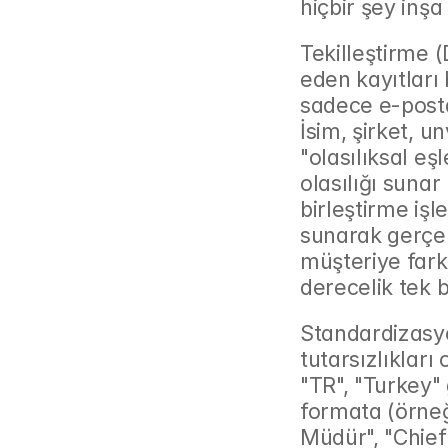
hiçbir şey inş
Tekilleştirme (
eden kayıtları b
sadece e-posta
İsim, şirket, u
"olasılıksal eş
olasılığı sunar 
birleştirme işl
sunarak gerçekl
müşteriye fark
derecelik tek 
Standardizasyon
tutarsızlıkları
"TR", "Turkey" g
formata (örneğ
Müdür", "Chief 