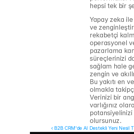
hepsi tek bir ş
Yapay zeka ile
ve zenginleştirm
rekabetçi kalma
operasyonel ve
pazarlama kamp
süreçlerinizi da
sağlam hale get
zengin ve akıll
Bu yakıtı en ve
olmakla takipçi
Verinizi bir ang
varlığınız ola
potansiyelinizi
olursunuz.
‹ B2B CRM'de AI Destekli Yeni Nesil T