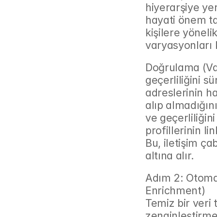
hiyerarşiye ye
hayati önem ta
kişilere yöneli
varyasyonları 
Doğrulama (Vali
geçerliliğini s
adreslerinin ha
alıp almadığını
ve geçerliliğin
profillerinin li
Bu, iletişim ça
altına alır.
Adım 2: Otomat
Enrichment)
Temiz bir veri 
zenginleştirme