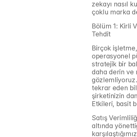
zekayı nasıl ku
çoklu marka d
Bölüm 1: Kirli 
Tehdit
Birçok işletme,
operasyonel pü
stratejik bir b
daha derin ve m
gözlemliyoruz. 
tekrar eden bil
şirketinizin da
Etkileri, basit
Satış Verimlili
altında yönett
karşılaştığımız v