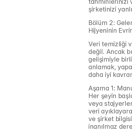
tahminlerinizi 
şirketinizi yanl
Bölüm 2: Gele
Hijyeninin Evri
Veri temizliği 
değil. Ancak b
gelişimiyle bir
anlamak, yapay
daha iyi kavra
Aşama 1: Manu
Her şeyin başl
veya stajyerler
veri ayıklayara
ve şirket bilgi
inanılmaz dere