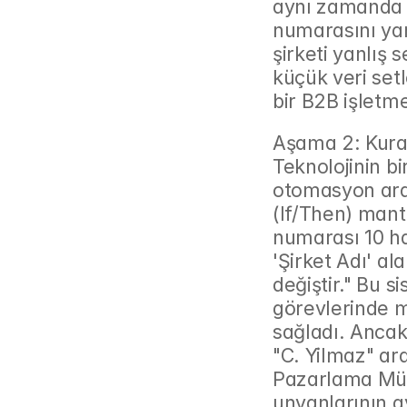
aynı zamanda i
numarasını yan
şirketi yanlış
küçük veri setl
bir B2B işletme
Aşama 2: Kura
Teknolojinin bi
otomasyon araç
(If/Then) mantı
numarası 10 ha
'Şirket Adı' al
değiştir." Bu 
görevlerinde m
sağladı. Ancak
"C. Yilmaz" ara
Pazarlama Müdü
unvanlarının a