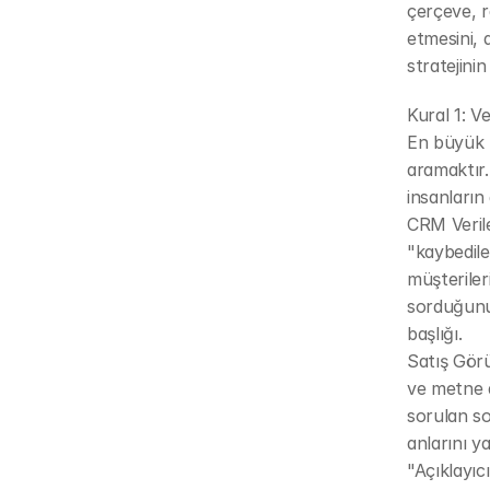
çerçeve, r
etmesini, d
stratejinin
Kural 1: V
En büyük h
aramaktır.
insanların
CRM Verile
"kaybedile
müşterileri
sorduğunu t
başlığı.
Satış Görü
ve metne d
sorulan so
anlarını y
"Açıklayıcı