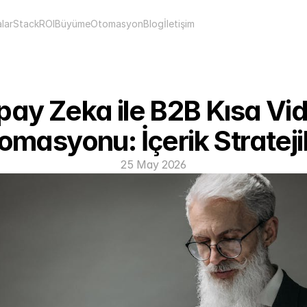
lar
Stack
ROI
Büyüme
Otomasyon
Blog
İletişim
ay Zeka ile B2B Kısa Vid
omasyonu: İçerik Stratejil
25 May 2026