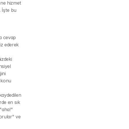
ine hizmet 
 İşte bu 
a cevap 
iz ederek 
zdeki 
siyel 
ni 
 konu 
aydedilen 
de en sık 
"aha!" 
orular" ve 