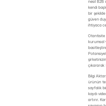
nesil B2B a
kendi başl
bir şekilde
güven duyg
ihtiyaca ce
Otantisite
kurumsal v
basitleştir
Potansiyel 
şirketiniz
çıkararak 
Bilgi Aktar
ürünün tek
sayfalık b
kaydı video
artırır. K
saygının bi