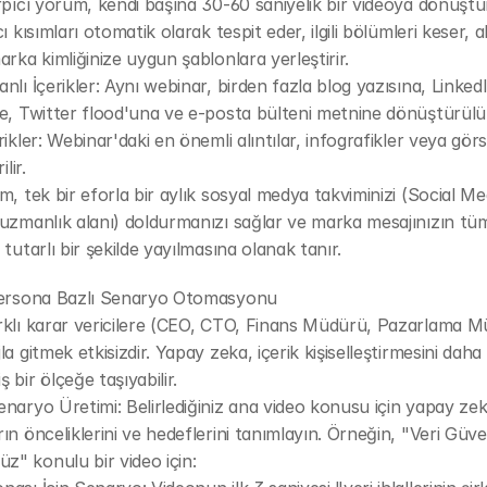
rpıcı yorum, kendi başına 30-60 saniyelik bir videoya dönüştürü
ı kısımları otomatik olarak tespit eder, ilgili bölümleri keser, al
arka kimliğinize uygun şablonlara yerleştirir.
nlı İçerikler: Aynı webinar, birden fazla blog yazısına, LinkedI
e, Twitter flood'una ve e-posta bülteni metnine dönüştürülü
ikler: Webinar'daki en önemli alıntılar, infografikler veya görse
ilir.
m, tek bir eforla bir aylık sosyal medya takviminizi (Social Med
uzmanlık alanı) doldurmanızı sağlar ve marka mesajınızın tüm
 tutarlı bir şekilde yayılmasına olanak tanır.
Persona Bazlı Senaryo Otomasyonu
rklı karar vericilere (CEO, CTO, Finans Müdürü, Pazarlama M
la gitmek etkisizdir. Yapay zeka, içerik kişiselleştirmesini daha
 bir ölçeğe taşıyabilir.
naryo Üretimi: Belirlediğiniz ana video konusu için yapay zeka
ın önceliklerini ve hedeflerini tanımlayın. Örneğin, "Veri Güven
" konulu bir video için: