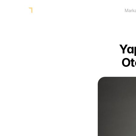
Marka
Yap
Ot