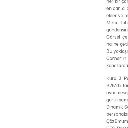
her bir ça
en can alıc
ekler ve m
Metin Taba
gönderisin
Görsel İçer
haline getir
Bu yaklaşı
Corner'ın 
kanallarda
Kural 3: 
B2B'de fa
aynı mesaj
görülmemiş
Dinamik Se
personalar
Çözümümüz