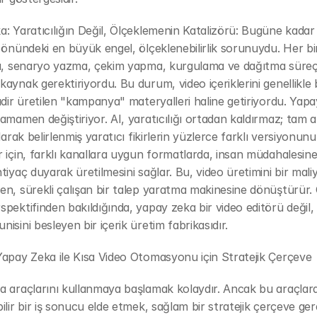
: Yaratıcılığın Değil, Ölçeklemenin Katalizörü: Bugüne kadar 
 önündeki en büyük engel, ölçeklenebilirlik sorunuydu. Her bir 
a, senaryo yazma, çekim yapma, kurgulama ve dağıtma süreçler
aynak gerektiriyordu. Bu durum, video içeriklerini genellikle 
adir üretilen "kampanya" materyalleri haline getiriyordu. Yapa
amamen değiştiriyor. AI, yaratıcılığı ortadan kaldırmaz; tam ak
larak belirlenmiş yaratıcı fikirlerin yüzlerce farklı versiyonunu, 
 için, farklı kanallara uygun formatlarda, insan müdahalesin
tiyaç duyarak üretilmesini sağlar. Bu, video üretimini bir maliy
n, sürekli çalışan bir talep yaratma makinesine dönüştürür. 
pektifinden bakıldığında, yapay zeka bir video editörü değil,
isini besleyen bir içerik üretim fabrikasıdır.
apay Zeka ile Kısa Video Otomasyonu için Stratejik Çerçeve
 araçlarını kullanmaya başlamak kolaydır. Ancak bu araçlard
ilir bir iş sonucu elde etmek, sağlam bir stratejik çerçeve gerek