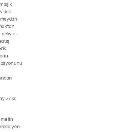
maşık 
video 
 meydan 
maktan 
geliyor. 
atış 
ik 
rini 
omasyonunu 
ından 
ay Zeka 
metin 
likle yeni 