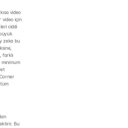
kısa video 
video için 
i ciddi 
büyük 
y zeka bu 
sine, 
farklı 
e minimum 
et 
Corner 
 tüm 
an 
tirir. Bu 