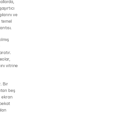
allarda, 
şırtıcı 
larını ve 
 temel 
antısı.
lmış 
 
ratır. 
olar, 
ı vitrine 
 Bir 
atan beş 
 ekran 
bekat 
lan 