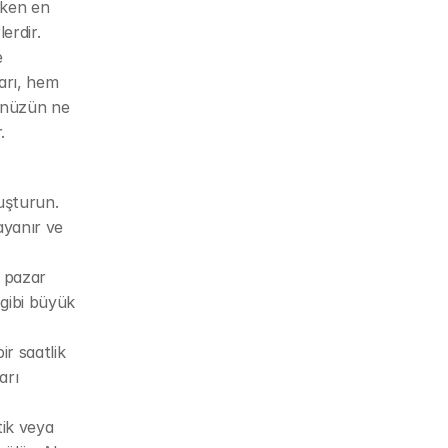
ken en 
rdir. 
 
arı, hem 
nüzün ne 
.
uşturun. 
yanır ve 
 pazar 
gibi büyük 
 saatlik 
rı 
ik veya 