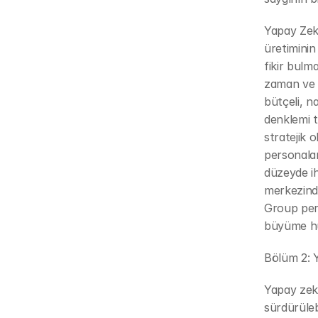
Yapay Zeka
üretiminin
fikir bulm
zaman ve k
bütçeli, n
denklemi t
stratejik o
personalar
düzeyde ih
merkezinde
Group pers
büyüme hun
Bölüm 2: Y
Yapay zeka
sürdürüleb