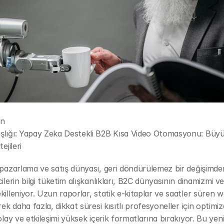
on
şlığı: Yapay Zeka Destekli B2B Kısa Video Otomasyonu: Büyü
ejileri
 pazarlama ve satış dünyası, geri döndürülemez bir değişimden
ilerin bilgi tüketim alışkanlıkları, B2C dünyasının dinamizmi ve 
killeniyor. Uzun raporlar, statik e-kitaplar ve saatler süren we
rek daha fazla, dikkat süresi kısıtlı profesyoneller için optimize
olay ve etkileşimi yüksek içerik formatlarına bırakıyor. Bu yeni 