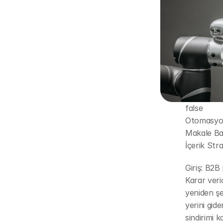
false
Otomasy
Makale Ba
İçerik Strat
Giriş: B2B
Karar veric
yeniden şe
yerini gide
sindirimi k