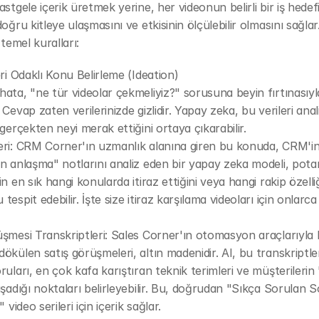
astgele içerik üretmek yerine, her videonun belirli bir iş hedef
oğru kitleye ulaşmasını ve etkisinin ölçülebilir olmasını sağlar.
 temel kuralları:
eri Odaklı Konu Belirleme (Ideation)
ata, "ne tür videolar çekmeliyiz?" sorusuna beyin fırtınasıyl
 Cevap zaten verilerinizde gizlidir. Yapay zeka, bu verileri anal
 gerçekten neyi merak ettiğini ortaya çıkarabilir.
ri: CRM Corner'ın uzmanlık alanına giren bu konuda, CRM'ini
n anlaşma" notlarını analiz eden bir yapay zeka modeli, potan
n en sık hangi konularda itiraz ettiğini veya hangi rakip özelliği
espit edebilir. İşte size itiraz karşılama videoları için onlarca
şmesi Transkriptleri: Sales Corner'ın otomasyon araçlarıyla k
ökülen satış görüşmeleri, altın madenidir. AI, bu transkriptler
ruları, en çok kafa karıştıran teknik terimleri ve müşterilerin 
aşadığı noktaları belirleyebilir. Bu, doğrudan "Sıkça Sorulan S
" video serileri için içerik sağlar.