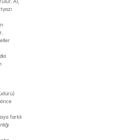
lür. AI, 
tyazı 
n 
r.
ller 
ia 
 
üdürü) 
 önce 
ya farklı 
liği 