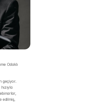
me Odaklı 
 geçiyor. 
hızıyla 
binarlar, 
 edilmiş, 