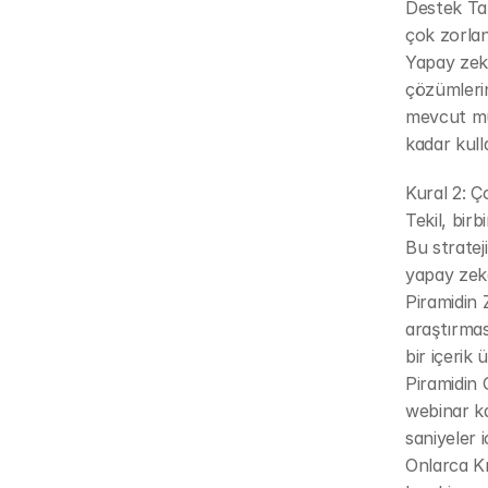
Destek Tal
çok zorlan
Yapay zeka
çözümlerin
mevcut mü
kadar kull
Kural 2: Ç
Tekil, bir
Bu stratej
yapay zek
Piramidin 
araştırmas
bir içerik 
Piramidin 
webinar ka
saniyeler i
Onlarca Kıs