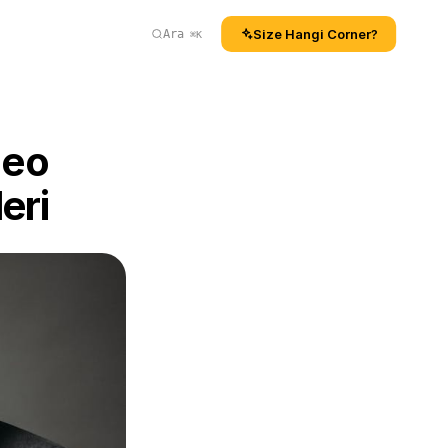
Size Hangi Corner?
Ara
⌘K
eo 
eri