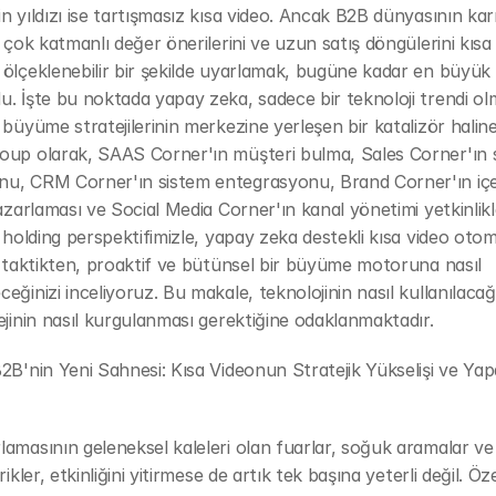
n yıldızı ise tartışmasız kısa video. Ancak B2B dünyasının kar
, çok katmanlı değer önerilerini ve uzun satış döngülerini kısa 
ölçeklenebilir bir şekilde uyarlamak, bugüne kadar en büyük
. İşte bu noktada yapay zeka, sadece bir teknoloji trendi ol
 büyüme stratejilerinin merkezine yerleşen bir katalizör haline 
oup olarak, SAAS Corner'ın müşteri bulma, Sales Corner'ın s
u, CRM Corner'ın sistem entegrasyonu, Brand Corner'ın içer
pazarlaması ve Social Media Corner'ın kanal yönetimi yetkinlikle
n holding perspektifimizle, yapay zeka destekli kısa video ot
r taktikten, proaktif ve bütünsel bir büyüme motoruna nasıl 
eğinizi inceliyoruz. Bu makale, teknolojinin nasıl kullanılacağ
ejinin nasıl kurgulanması gerektiğine odaklanmaktadır.
2B'nin Yeni Sahnesi: Kısa Videonun Stratejik Yükselişi ve Yap
amasının geleneksel kaleleri olan fuarlar, soğuk aramalar ve 
rikler, etkinliğini yitirmese de artık tek başına yeterli değil. Özel