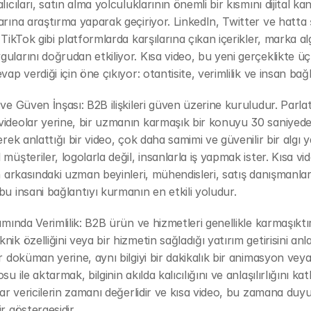
lıcıları, satın alma yolculuklarının önemli bir kısmını dijital kan
arına araştırma yaparak geçiriyor. LinkedIn, Twitter ve hatta şa
 TikTok gibi platformlarda karşılarına çıkan içerikler, marka algı
ularını doğrudan etkiliyor. Kısa video, bu yeni gerçeklikte üç
vap verdiği için öne çıkıyor: otantisite, verimlilik ve insan bağl
 ve Güven İnşası: B2B ilişkileri güven üzerine kuruludur. Parlatı
ideolar yerine, bir uzmanın karmaşık bir konuyu 30 saniyede
erek anlattığı bir video, çok daha samimi ve güvenilir bir algı ya
müşteriler, logolarla değil, insanlarla iş yapmak ister. Kısa vide
in arkasındaki uzman beyinleri, mühendisleri, satış danışmanların
bu insani bağlantıyı kurmanın en etkili yoludur.
ımında Verimlilik: B2B ürün ve hizmetleri genellikle karmaşıktır.
nik özelliğini veya bir hizmetin sağladığı yatırım getirisini anl
ir doküman yerine, aynı bilgiyi bir dakikalık bir animasyon veya
su ile aktarmak, bilginin akılda kalıcılığını ve anlaşılırlığını kat
arar vericilerin zamanı değerlidir ve kısa video, bu zamana duyu
r göstergesidir.