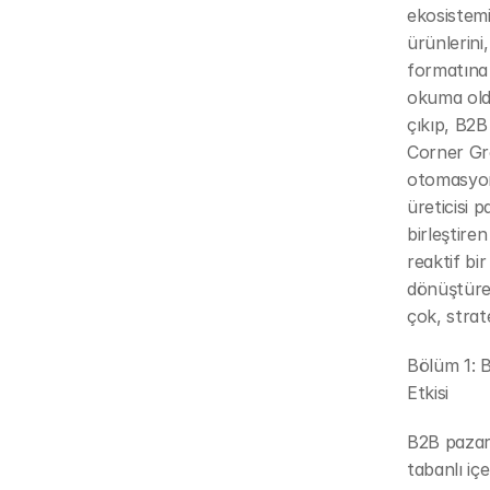
ekosistemi
ürünlerini
formatına 
okuma oldu
çıkıp, B2B
Corner Gr
otomasyon
üreticisi 
birleştire
reaktif bi
dönüştürec
çok, strat
Bölüm 1: B
Etkisi
B2B pazarl
tabanlı içe