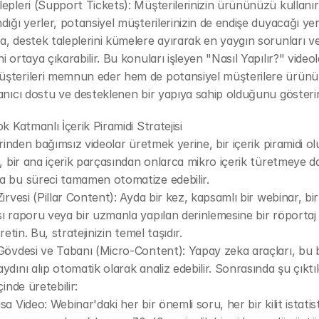
epleri (Support Tickets): Müşterilerinizin ürününüzü kullanır
dığı yerler, potansiyel müşterilerinizin de endişe duyacağı yerle
, destek taleplerini kümelere ayırarak en yaygın sorunları ve
i ortaya çıkarabilir. Bu konuları işleyen "Nasıl Yapılır?" videol
şterileri memnun eder hem de potansiyel müşterilere ürünü
anıcı dostu ve desteklenen bir yapıya sahip olduğunu gösterir
ok Katmanlı İçerik Piramidi Stratejisi
birinden bağımsız videolar üretmek yerine, bir içerik piramidi ol
i, bir ana içerik parçasından onlarca mikro içerik türetmeye da
a bu süreci tamamen otomatize edebilir.
Zirvesi (Pillar Content): Ayda bir kez, kapsamlı bir webinar, bir
ı raporu veya bir uzmanla yapılan derinlemesine bir röportaj 
üretin. Bu, stratejinizin temel taşıdır.
Gövdesi ve Tabanı (Micro-Content): Yapay zeka araçları, bu bir
ydını alıp otomatik olarak analiz edebilir. Sonrasında şu çıktıla
çinde üretebilir:
a Video: Webinar'daki her bir önemli soru, her bir kilit istatist