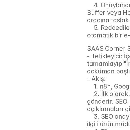
    4. Onaylanan gönderiler, n8n tarafından otomatik olarak 
Buffer veya Ho
aracına taslak 
    5. Reddedilen gönderiler, geri bildirimlerle birlikte ajansa 
otomatik bir e-
SAAS Corner S
- Tetikleyici: İ
tamamlayıp "İn
doküman başlığ
- Akış:
    1. n8n, Go
    2. İlk olarak, yazıyı SAAS Corner'ın SEO uzmanına 
gönderir. SEO
açıklamaları gi
    3. SEO onayı alındıktan sonra, yazı teknik doğruluk için 
ilgili ürün müd