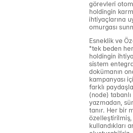
görevleri otoma
holdingin karm
ihtiyaçlarına u
omurgası sunm
Esneklik ve Öz
"tek beden her
holdingin ihtiy
sistem entegras
dokümanın onay
kampanyası içi
farklı paydaşla
(node) tabanlı 
yazmadan, sür
tanır. Her bir
özelleştirilmiş
kullandıkları a