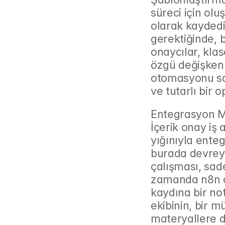
süreci için olu
olarak kaydedil
gerektiğinde, 
onaycılar, klas
özgü değişkenle
otomasyonu sa
ve tutarlı bir 
Entegrasyon Mi
İçerik onay iş 
yığınıyla ente
burada devreye
çalışması, sad
zamanda n8n ar
kaydına bir not
ekibinin, bir m
materyallere d