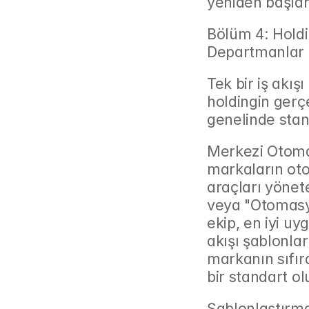
yeniden başlar
Bölüm 4: Hold
Departmanlar İ
Tek bir iş akış
holdingin gerçe
genelinde stan
Merkezi Otomas
markaların oto
araçları yönet
veya "Otomasyo
ekip, en iyi uyg
akışı şablonlar
markanın sıfır
bir standart ol
Şablonlaştırma 