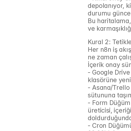
depolanıyor, ki
durumu güncel
Bu haritalama,
ve karmaşıklığı
Kural 2: Tetikle
Her n8n iş akış
ne zaman çalış
İçerik onay sür
- Google Drive
klasörüne yeni
- Asana/Trello
sütununa taşın
- Form Düğümü 
üreticisi, içeri
doldurduğund
- Cron Düğümü: