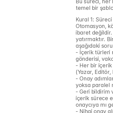
Bu süreci, her 
temel bir şabl
Kural 1: Süreci
Otomasyon, köt
ibaret değildir
yatırmaktır. Bi
aşağıdaki soru
- İçerik türler
gönderisi, vak
- Her bir içeri
(Yazar, Editör
- Onay adımlar
yoksa paralel 
- Geri bildirim 
içerik sürece e
onaycıya mı g
- Nihai onay al