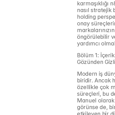
karmaşıklığı n
nasıl stratejik
holding perspek
onay süreçlerin
markalarınızın
öngörülebilir 
yardımcı olmak
Bölüm 1: İçeri
Gözünden Gizli
Modern iş düny
biridir. Ancak 
özellikle çok m
süreçleri, bu d
Manuel olarak y
görünse de, bi
etkileyen bir d