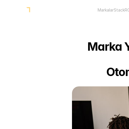
Markalar
Stack
R
Marka Yö
Otom