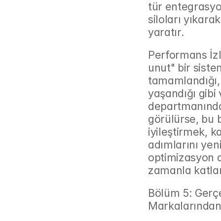
tür entegrasyo
siloları yıkarak
yaratır.
Performans İz
unut" bir siste
tamamlandığı,
yaşandığı gibi 
departmanından
görülürse, bu b
iyileştirmek, 
adımlarını yeni
optimizasyon d
zamanla katlan
Bölüm 5: Gerç
Markalarından