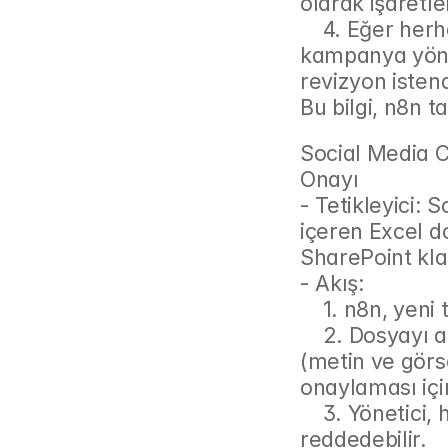
olarak işaretle
    4. Eğer herhangi bir aşamada revizyon istenirse, 
kampanya yönet
revizyon istendi
Bu bilgi, n8n t
Social Media C
Onayı
- Tetikleyici: 
içeren Excel do
SharePoint kla
- Akış:
    1. n8n, ye
    2. Dosyayı ayrıştırır (parse eder) ve her bir gönderi için 
(metin ve görse
onaylaması için
    3. Yönetici, her bir gönderiyi tek tek onaylayabilir veya 
reddedebilir.