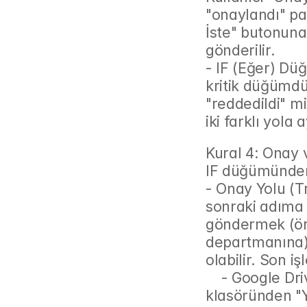
"onaylandı" par
İste" butonuna 
gönderilir.
- IF (Eğer) Dü
kritik düğümdü
"reddedildi" mi
iki farklı yola a
Kural 4: Onay 
IF düğümünden s
- Onay Yolu (Tr
sonraki adıma g
göndermek (ör
departmanına) 
olabilir. Son iş
    - Google Drive Düğümü: Dosyayı "Onay Bekleyenler" 
klasöründen "