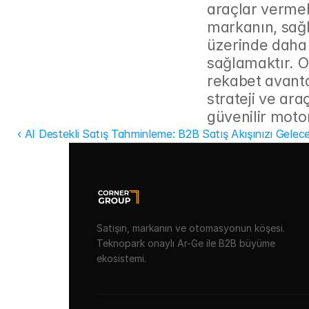
araçlar vermekt
markanın, sağl
üzerinde daha 
sağlamaktır. Ot
rekabet avanta
strateji ve ara
güvenilir moto
‹ AI Destekli Satış Tahminleme: B2B Satış Akışınızı Gelec
Satışın, markanın ve otomasyonun köşesi.
Teknopark onaylı Ar-Ge ile B2B büyüme
ekosistemi.