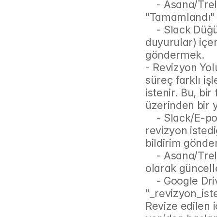
    - Asana/Trello Düğümü: İlgili görevin durumunu 
"Tamamlandı" 
    - Slack Düğümü: İlgili kanala (örneğin, #pazarlama-
duyurular) içer
göndermek.
- Revizyon Yolu
süreç farklı işl
istenir. Bu, bi
üzerinden bir y
    - Slack/E-posta Düğümü: İçerik üreticisine, kimin neden 
revizyon istediğ
bildirim gönderi
    - Asana/Trello Düğümü: Görevin durumu "Revizyonda" 
olarak güncell
    - Google Drive Düğümü: Dosyanın adının sonuna 
"_revizyon_isten
Revize edilen i