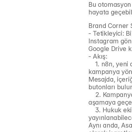
Bu otomasyon m
hayata geçebil
Brand Corner S
- Tetikleyici: Bi
Instagram gönde
Google Drive k
- Akış:
    1. n8n, yeni dosyayı algılar ve Brand Corner'daki ilgili 
kampanya yönet
Mesajda, içeriğ
butonları bulu
    2. Kampanya yöneticisi onaylarsa, akış bir sonraki 
aşamaya geçer 
    3. Hukuk ekibi de onaylarsa, influencer'a içeriğin 
yayınlanabilece
Aynı anda, Asa