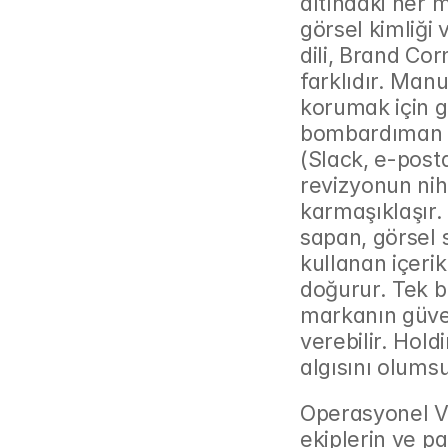
altındaki her m
görsel kimliği 
dili, Brand Cor
farklıdır. Manu
korumak için gö
bombardıman alt
(Slack, e-post
revizyonun nih
karmaşıklaşır.
sapan, görsel 
kullanan içeri
doğurur. Tek bi
markanın güveni
verebilir. Hold
algısını olumsu
Operasyonel Ve
ekiplerin ve pa