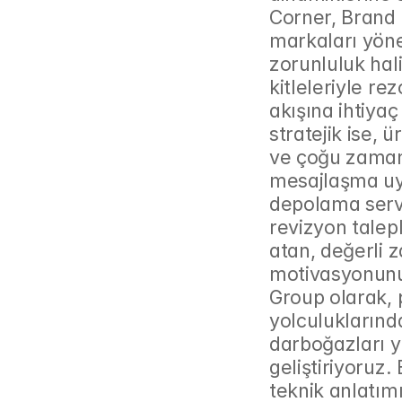
Corner, Brand 
markaları yön
zorunluluk hali
kitleleriyle rez
akışına ihtiyaç
stratejik ise, ü
ve çoğu zaman o
mesajlaşma uyg
depolama servis
revizyon talepl
atan, değerli z
motivasyonunu d
Group olarak, 
yolculuklarında
darboğazları y
geliştiriyoruz
teknik anlatımı