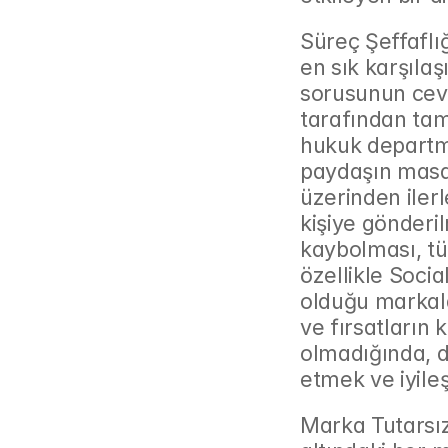
Süreç Şeffaflı
en sık karşılaş
sorusunun cevab
tarafından tam
hukuk departma
paydaşın masas
üzerinden ilerl
kişiye gönderi
kaybolması, tüm
özellikle Soci
olduğu markala
ve fırsatların 
olmadığında, d
etmek ve iyile
Marka Tutarsızl