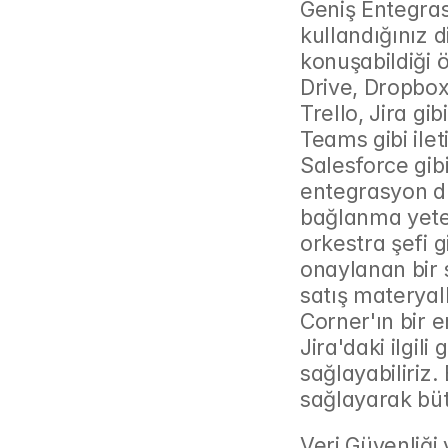
Geniş Entegrasy
kullandığınız d
konuşabildiği ö
Drive, Dropbox
Trello, Jira gib
Teams gibi ilet
Salesforce gibi
entegrasyon dü
bağlanma yeten
orkestra şefi g
onaylanan bir 
satış materyal
Corner'ın bir 
Jira'daki ilgil
sağlayabiliriz.
sağlayarak büt
Veri Güvenliği 