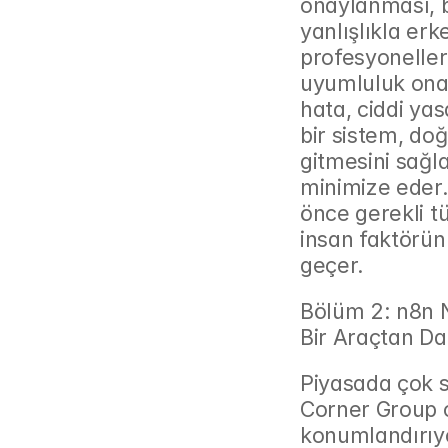
onaylanması, bi
yanlışlıkla erk
profesyonelleri
uyumluluk onayı
hata, ciddi yas
bir sistem, doğ
gitmesini sağla
minimize eder
önce gerekli t
insan faktörün
geçer.
Bölüm 2: n8n N
Bir Araçtan Da
Piyasada çok s
Corner Group ol
konumlandırıyo