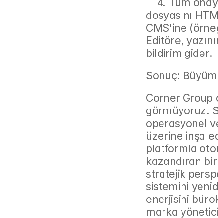
    4. Tüm onaylar tamamlandığında, n8n, Google Docs 
dosyasını HTML
CMS'ine (örneğ
Editöre, yazın
bildirim gider.
Sonuç: Büyüme
Corner Group o
görmüyoruz. S
operasyonel ver
üzerine inşa edi
platformla oto
kazandıran bir 
stratejik persp
sistemini yenid
enerjisini büro
marka yöneticil