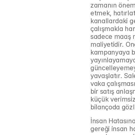
zamanın önemli
etmek, hatırla
kanallardaki ge
çalışmakla har
sadece maaş ma
maliyetidir. On
kampanyaya baş
yayınlayamayan
güncelleyemey
yavaşlatır. Sal
vaka çalışması
bir satış anlaş
küçük verimsizl
bilançoda gözle
İnsan Hatasına
gereği insan h