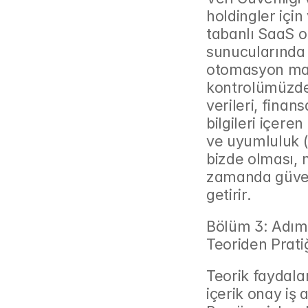
holdingler için
tabanlı SaaS ot
sunucularında i
otomasyon man
kontrolümüzdek
verileri, finansa
bilgileri içere
ve uyumluluk (
bizde olması, n
zamanda güvenil
getirir.
Bölüm 3: Adım 
Teoriden Prati
Teorik faydalar
içerik onay iş 