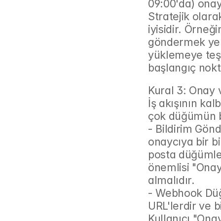
09:00'da) onay
Stratejik olara
iyisidir. Örneği
göndermek yeri
yüklemeye teşv
başlangıç nokta
Kural 3: Onay 
İş akışının kal
çok düğümün b
- Bildirim Gönd
onaycıya bir bi
posta düğümleri
önemlisi "Onayl
almalıdır.
- Webhook Düğ
URL'lerdir ve 
Kullanıcı "Ona