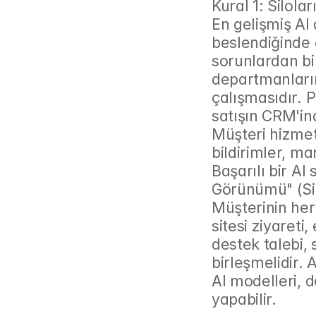
Kural 1: Silola
En gelişmiş AI 
beslendiğinde e
sorunlardan bir
departmanlarını
çalışmasıdır. 
satışın CRM'in
Müşteri hizmet
bildirimler, ma
Başarılı bir AI 
Görünümü" (Si
Müşterinin her
sitesi ziyareti
destek talebi,
birleşmelidir. 
AI modelleri, d
yapabilir.