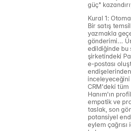
güç" kazandırı
Kural 1: Otomat
Bir satış temsi
yazmakla geçer:
gönderimi... Ü
edildiğinde bu s
şirketindeki P
e-postası olu
endişelerinden
inceleyeceğini s
CRM'deki tüm g
Hanım'ın profil
empatik ve pro
taslak, son gör
potansiyel endi
eylem çağrısı 