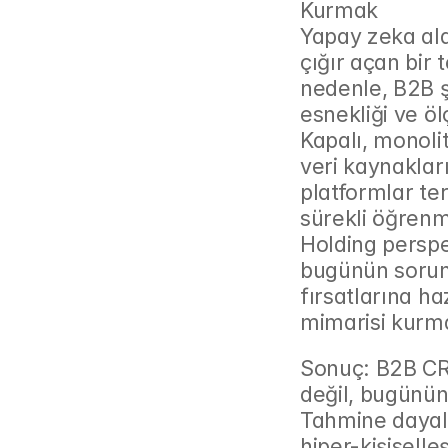
Kurmak
Yapay zeka ala
çığır açan bir t
nedenle, B2B ş
esnekliği ve öl
Kapalı, monolit
veri kaynakları
platformlar terc
sürekli öğren
Holding perspe
bugünün sorunl
fırsatlarına ha
mimarisi kurma
Sonuç: B2B CRM
değil, bugünün 
Tahmine dayalı
hiper-kişiselle