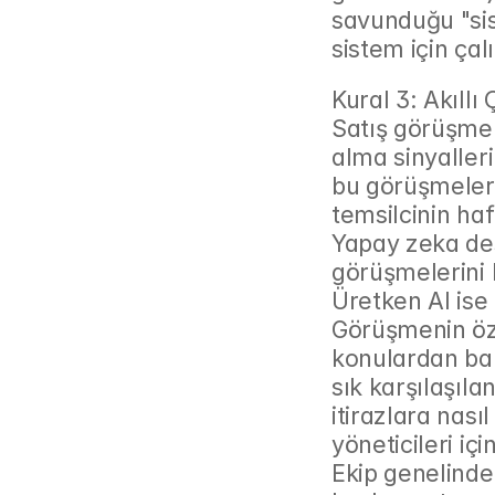
savunduğu "sist
sistem için çal
Kural 3: Akıllı
Satış görüşmeler
alma sinyalleri
bu görüşmelerde
temsilcinin ha
Yapay zeka dest
görüşmelerini k
Üretken AI ise 
Görüşmenin öze
konulardan bahs
sık karşılaşılan
itirazlara nasıl
yöneticileri içi
Ekip genelindek