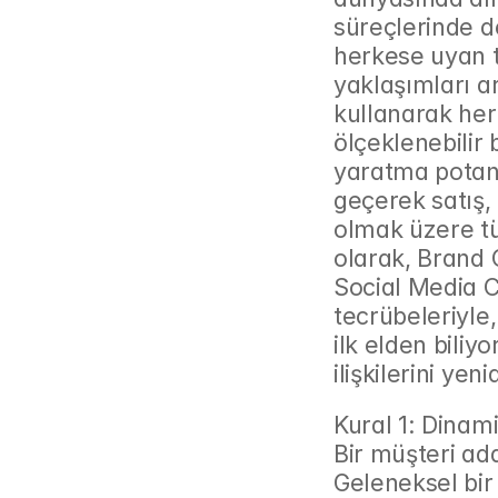
süreçlerinde d
herkese uyan t
yaklaşımları ar
kullanarak her
ölçeklenebilir 
yaratma potans
geçerek satış, 
olmak üzere tü
olarak, Brand C
Social Media C
tecrübeleriyle, 
ilk elden biliy
ilişkilerini yen
Kural 1: Dinami
Bir müşteri ada
Geleneksel bir 