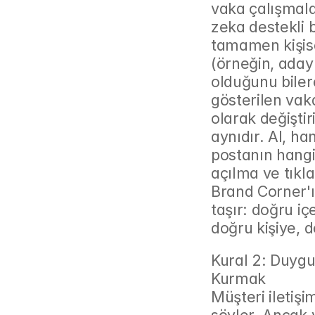
vaka çalışmalar
zeka destekli b
tamamen kişise
(örneğin, adayı
olduğunu bilere
gösterilen vaka
olarak değişti
aynıdır. AI, ha
postanın hangi 
açılma ve tıkla
Brand Corner'ın
taşır: doğru i
doğru kişiye,
Kural 2: Duygu 
Kurmak
Müşteri iletişi