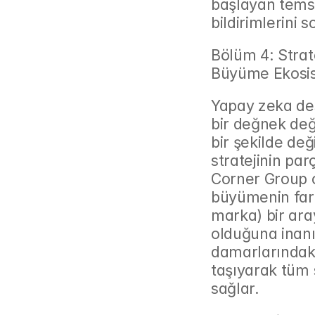
başlayan temsil
bildirimlerini 
Bölüm 4: Strat
Büyüme Ekosi
Yapay zeka dest
bir değnek deği
bir şekilde değ
stratejinin par
Corner Group o
büyümenin farkl
marka) bir ara
olduğuna inanı
damarlarındaki 
taşıyarak tüm s
sağlar.