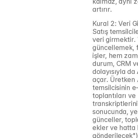
kalmaz, aynı za
artırır.
Kural 2: Veri G
Satış temsilcil
veri girmektir. 
güncellemek, f
işler, hem zama
durum, CRM ver
dolayısıyla da 
açar. Üretken 
temsilcisinin e
toplantıları ve
transkriptlerin
sonucunda, yeni
günceller, topla
ekler ve hatta 
gönderilecek")