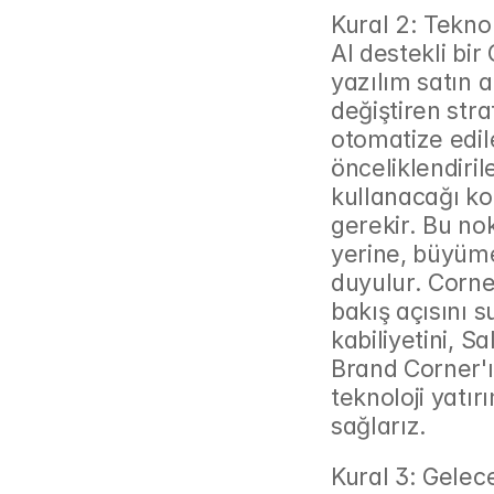
Kural 2: Teknol
AI destekli bir
yazılım satın a
değiştiren stra
otomatize edile
önceliklendiril
kullanacağı ko
gerekir. Bu nok
yerine, büyüme 
duyulur. Corne
bakış açısını 
kabiliyetini, S
Brand Corner'ın 
teknoloji yatı
sağlarız.
Kural 3: Gelece