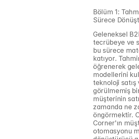
Bölüm 1: Tahmin
Sürece Dönüş
Geleneksel B2B 
tecrübeye ve s
bu sürece mate
katıyor. Tahmin
öğrenerek gele
modellerini kul
teknoloji satı
görülmemiş bir
müşterinin sat
zamanda ne zam
öngörmektir. C
Corner'ın müşt
otomasyonu mis