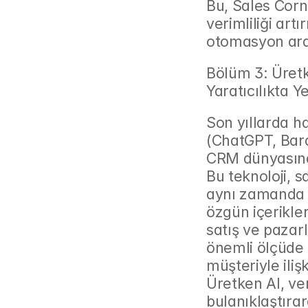
Bu, Sales Corne
verimliliği art
otomasyon ara
Bölüm 3: Üretk
Yaratıcılıkta Y
Son yıllarda h
(ChatGPT, Bard 
CRM dünyasında
Bu teknoloji, 
aynı zamanda 
özgün içerikler
satış ve pazar
önemli ölçüde 
müşteriyle iliş
Üretken AI, veri
bulanıklaştırar