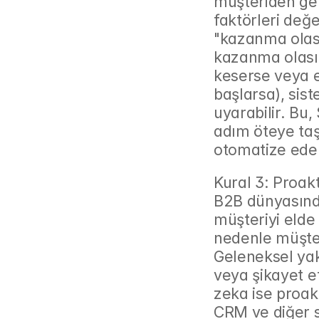
müşteriden gele
faktörleri değer
"kazanma olasıl
kazanma olasılı
keserse veya e
başlarsa), sist
uyarabilir. Bu
adım öteye taşı
otomatize eder
Kural 3: Proak
B2B dünyasında
müşteriyi elde
nedenle müşter
Geleneksel yakl
veya şikayet e
zeka ise proakt
CRM ve diğer s