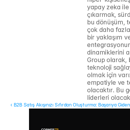
yapay zeka ile
çıkarmak, sürd
bu dönüşüm, te
çok daha fazlas
bir yaklaşım v
entegrasyonun
dinamiklerini a
Group olarak, b
teknoloji sağl
olmak için varı
empatiyle ve te
olacaktır. Bu g
liderleri olacak
‹ B2B Satış Akışınızı Sıfırdan Oluşturma: Başarıya Gid