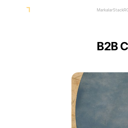
Markalar
Stack
R
B2B C