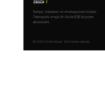
Satışın, markanın ve otomasyonun köşesi.
Teknopark onaylı Ar-Ge ile B2B büyüme
ekosistemi.
© 2025 Corner Group. Tüm hakları saklıdır.