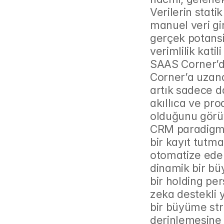
Verilerin statik
manuel veri gir
gerçek potansiy
verimlilik kati
SAAS Corner’d
Corner’a uzan
artık sadece da
akıllıca ve pr
olduğunu görüy
CRM paradigmas
bir kayıt tutm
otomatize eden 
dinamik bir b
bir holding pe
zeka destekli y
bir büyüme stra
derinlemesine 