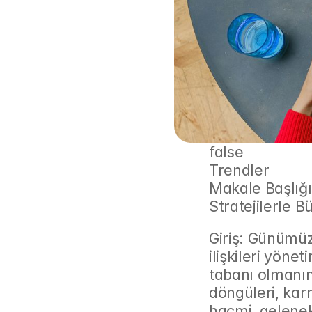
false
Trendler
Makale Başlığı
Stratejilerle
Giriş: Günümüz
ilişkileri yönet
tabanı olmanın
döngüleri, kar
hacmi, gelenek