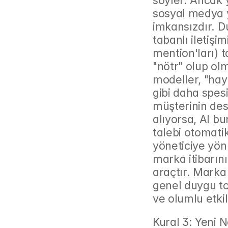
söyler. Ancak 
sosyal medya 
imkansızdır. Du
tabanlı iletişi
mention'ları) t
"nötr" olup olm
modeller, "haya
gibi daha spesif
müşterinin dest
alıyorsa, AI bu
talebi otomati
yöneticiye yönl
marka itibarın
araçtır. Marka
genel duygu to
ve olumlu etki
Kural 3: Yeni 