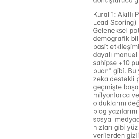
dönüştürücü g
Kural 1: Akıllı
Lead Scoring)
Geleneksel pot
demografik bilg
basit etkileşim
dayalı manuel 
sahipse +10 pua
puan" gibi. Bu
zeka destekli 
geçmişte başar
milyonlarca ve
olduklarını değ
blog yazılarını
sosyal medyada
hızları gibi yü
verilerden gizl