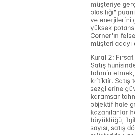
müşteriye gerç
olasılığı" puan
ve enerjilerini
yüksek potansi
Corner'ın felse
müşteri adayı 
Kural 2: Fırsat
Satış hunisinde
tahmin etmek, 
kritiktir. Satış
sezgilerine güv
karamsar tahmi
objektif hale g
kazanılanlar h
büyüklüğü, ilgil
sayısı, satış 