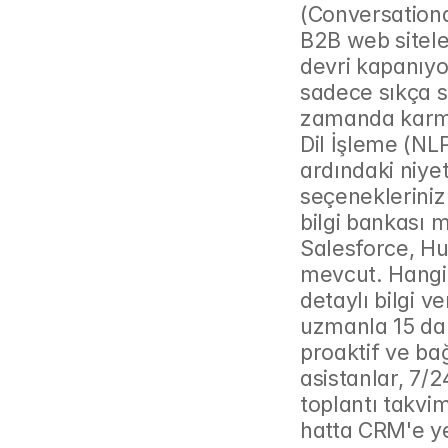
(Conversationa
B2B web siteler
devri kapanıyor
sadece sıkça s
zamanda karmaş
Dil İşleme (NL
ardındaki niyet
seçenekleriniz
bilgi bankası 
Salesforce, Hu
mevcut. Hangi 
detaylı bilgi ve
uzmanla 15 daki
proaktif ve bağ
asistanlar, 7/2
toplantı takvi
hatta CRM'e yen