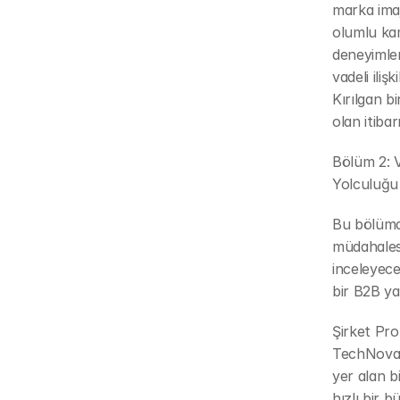
marka imaj
olumlu kam
deneyimler
vadeli iliş
Kırılgan bi
olan itibar
Bölüm 2: 
Yolculuğu
Bu bölümde
müdahalesi
inceleyece
bir B2B yaz
Şirket Prof
TechNova, 
yer alan b
hızlı bir 