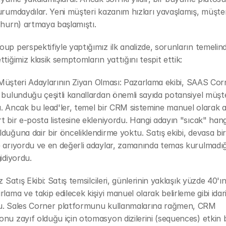
urumdaydılar. Yeni müşteri kazanım hızları yavaşlamış, müşter
churn) artmaya başlamıştı.
up perspektifiyle yaptığımız ilk analizde, sorunların temelin
ttiğimiz klasik semptomların yattığını tespit ettik:
li Müşteri Adaylarının Ziyan Olması: Pazarlama ekibi, SAAS Corn
 bulunduğu çeşitli kanallardan önemli sayıda potansiyel müşter
. Ancak bu lead'ler, temel bir CRM sistemine manuel olarak ak
t bir e-posta listesine ekleniyordu. Hangi adayın "sıcak" hangi
duğuna dair bir önceliklendirme yoktu. Satış ekibi, devasa bir 
 arıyordu ve en değerli adaylar, zamanında temas kurulmadığı 
gidiyordu.
z Satış Ekibi: Satış temsilcileri, günlerinin yaklaşık yüzde 40'ını v
lama ve takip edilecek kişiyi manuel olarak belirleme gibi idari 
u. Sales Corner platformunu kullanmalarına rağmen, CRM 
nu zayıf olduğu için otomasyon dizilerini (sequences) etkin bi