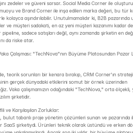
ını zedeler ve güveni sarsar. Social Media Corner ile oluşturu
uoyu ve Brand Corner ile inşa edilen marka değeri, bu tür k
le kolayca aşındırılabilir. Unutulmamalıdır ki, B2B pazarında 
kiler ve müşteri sadakati, en az yeni müşteri kazanımı kadar değe
r pipeline, sadece satışları değil, aynı zamanda şirketin en değer
ını da riske atar.
Vaka Çalışması: "TechNova"nın Büyüme Platosundan Pazar Lid
, teorik sorunları bir kenara bırakıp, CRM Corner'ın stratejik
nin gerçek dünyadaki etkilerini somut bir örnek üzerinden 
ğiz. Vaka çalışmamızın odağındaki "TechNova," orta ölçekli, ye
ılım şirketidir.
ili ve Karşılaşılan Zorluklar:
bulut tabanlı proje yönetim çözümleri sunan ve pazarında il
ir SaaS şirketiydi. Ürünleri teknik olarak üstündü ve erken d
büyüme yakalamışlardı. Ancak son iki yıldır, bir büyüme platosu