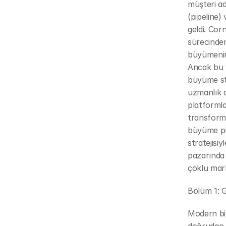
müşteri a
(pipeline) 
geldi. Cor
sürecinden
büyümenin 
Ancak bu ve
büyüme stra
uzmanlık a
platformla
transforma
büyüme pla
stratejisiy
pazarında 
çoklu mark
Bölüm 1: G
Modern bir