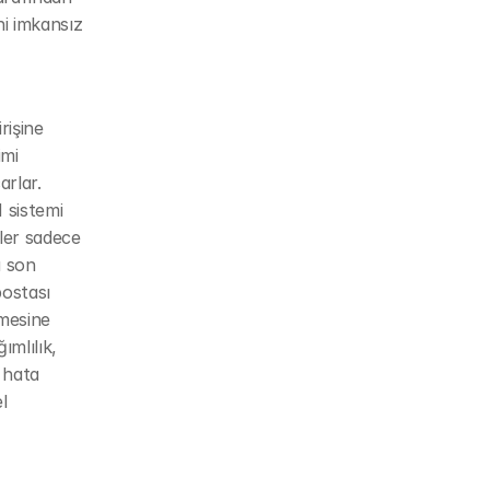
i imkansız 
işine 
mi 
rlar. 
sistemi 
ler sadece 
 son 
ostası 
mesine 
mlılık, 
 hata 
 