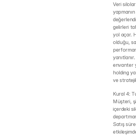
Veri silol
yapmanın n
değerlendi
gelirleri 
yol açar. 
olduğu, sa
performans 
yanıtlanır
envanter yö
holding ya
ve stratej
Kural 4: T
Müşteri, ş
içerdeki s
departmanın
Satış süre
etkileşimd