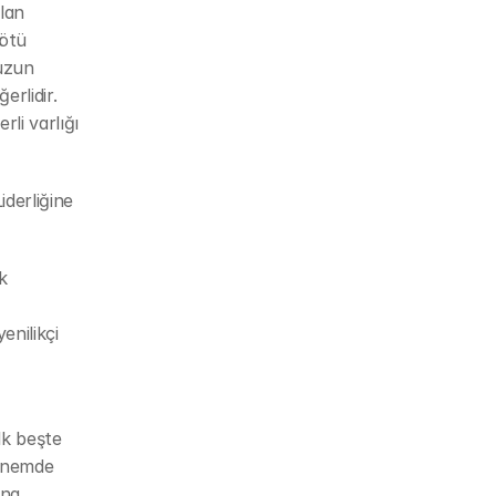
lan 
ötü 
uzun 
rlidir. 
li varlığı 
erliğine 
 
nilikçi 
k beşte 
önemde 
na 