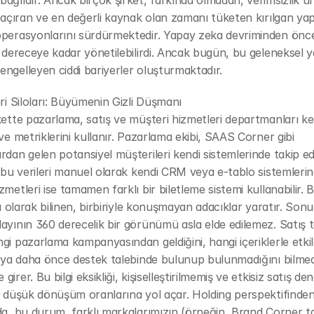
ağlıdır. Ancak birçok şirket, farkında olmadan, verimsizlik ür
 kaçıran ve en değerli kaynak olan zamanı tüketen kırılgan yapı
operasyonlarını sürdürmektedir. Yapay zeka devriminden önce
r dereceye kadar yönetilebilirdi. Ancak bugün, bu geleneksel ya
ngelleyen ciddi bariyerler oluşturmaktadır.
eri Siloları: Büyümenin Gizli Düşmanı
kette pazarlama, satış ve müşteri hizmetleri departmanları ken
 ve metriklerini kullanır. Pazarlama ekibi, SAAS Corner gibi 
rdan gelen potansiyel müşterileri kendi sistemlerinde takip ed
i bu verileri manuel olarak kendi CRM veya e-tablo sistemlerine
zmetleri ise tamamen farklı bir biletleme sistemi kullanabilir. 
rı olarak bilinen, birbiriyle konuşmayan adacıklar yaratır. Sonu
ayının 360 derecelik bir görünümü asla elde edilemez. Satış tem
gi pazarlama kampanyasından geldiğini, hangi içeriklerle etkil
veya daha önce destek talebinde bulunup bulunmadığını bilmed
irer. Bu bilgi eksikliği, kişiselleştirilmemiş ve etkisiz satış de
a düşük dönüşüm oranlarına yol açar. Holding perspektifinden
da, bu durum, farklı markalarımızın (örneğin, Brand Corner ta