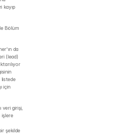
i kayıp 
de Bölüm 
er'ın da 
i (lead) 
tarılıyor 
sinin 
listede 
için 
eri girişi, 
işlere 
r şekilde 