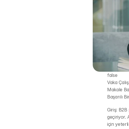
false
Vaka Çalı
Makale Baş
Başarılı B
Giriş: B2B
geçiriyor.
için yeter