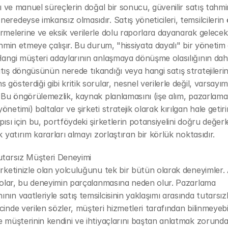
arı ve manuel süreçlerin doğal bir sonucu, güvenilir satış tahmin
eredeyse imkansız olmasıdır. Satış yöneticileri, temsilcilerin 
rmelerine ve eksik verilerle dolu raporlara dayanarak gelecekt
tahmin etmeye çalışır. Bu durum, "hissiyata dayalı" bir yönetim 
Hangi müşteri adaylarının anlaşmaya dönüşme olasılığının dah
tış döngüsünün nerede tıkandığı veya hangi satış stratejilerini
gösterdiği gibi kritik sorular, nesnel verilerle değil, varsayıml
. Bu öngörülemezlik, kaynak planlamasını (işe alım, pazarlama 
netimi) baltalar ve şirketi stratejik olarak kırılgan hale getirir.
pısı için bu, portföydeki şirketlerin potansiyelini doğru değerl
ik yatırım kararları almayı zorlaştıran bir körlük noktasıdır.
utarsız Müşteri Deneyimi
irketinizle olan yolculuğunu tek bir bütün olarak deneyimler.
ilolar, bu deneyimin parçalanmasına neden olur. Pazarlama 
ın vaatleriyle satış temsilcisinin yaklaşımı arasında tutarsızlık 
cinde verilen sözler, müşteri hizmetleri tarafından bilinmeyebil
e müşterinin kendini ve ihtiyaçlarını baştan anlatmak zorunda 