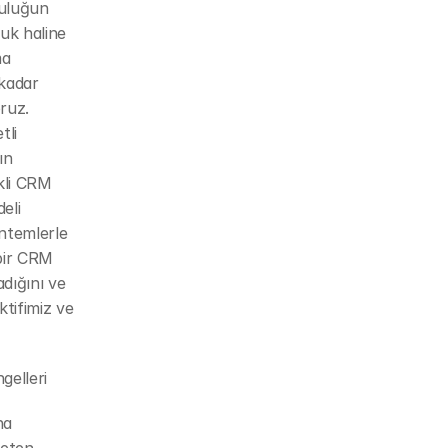
uluğun 
uk haline 
a 
kadar 
uz. 
li 
n 
li CRM 
li 
temlerle 
bir CRM 
adığını ve 
tifimiz ve 
gelleri
a 