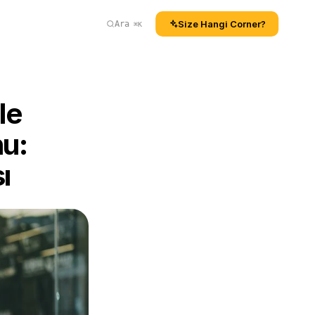
Size Hangi Corner?
Ara
⌘K
e 
u: 
ı