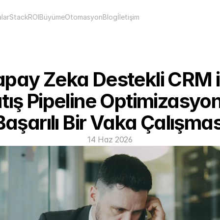
lar
Stack
ROI
Büyüme
Otomasyon
Blog
İletişim
pay Zeka Destekli CRM il
tış Pipeline Optimizasyon
Başarılı Bir Vaka Çalışmas
14 Haz 2026