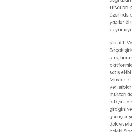
doğrudan b
fırsatları
üzerinde 
yapılar bi
büyümeyi e
Kural 1: V
Birçok şir
araçlarını
platformla
satış ekib
Müşteri hi
veri silola
müşteri ad
adayın han
girdiğini 
görüşmeye g
dolayısıyl
bakıldığın