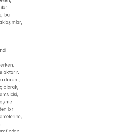
eten, 
lar 
, bu 
klaşımlar, 
di 
erken, 
 aktarır. 
Bu durum, 
ç olarak, 
silcisi, 
eşime 
en bir 
nemelerine, 
 
rafından 