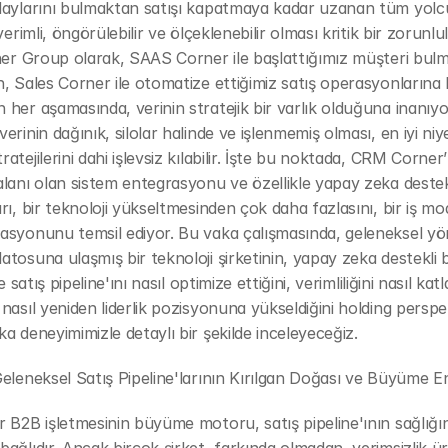
daylarını bulmaktan satışı kapatmaya kadar uzanan tüm yolc
verimli, öngörülebilir ve ölçeklenebilir olması kritik bir zorunlul
ner Group olarak, SAAS Corner ile başlattığımız müşteri bulm
, Sales Corner ile otomatize ettiğimiz satış operasyonlarına 
her aşamasında, verinin stratejik bir varlık olduğuna inanıyor
rinin dağınık, silolar halinde ve işlenmemiş olması, en iyi niyet
tejilerini dahi işlevsiz kılabilir. İşte bu noktada, CRM Corner’ı
lanı olan sistem entegrasyonu ve özellikle yapay zeka destek
rı, bir teknoloji yükseltmesinden çok daha fazlasını, bir iş mode
syonunu temsil ediyor. Bu vaka çalışmasında, geleneksel yön
tosuna ulaşmış bir teknoloji şirketinin, yapay zeka destekli 
le satış pipeline'ını nasıl optimize ettiğini, verimliliğini nasıl katl
nasıl yeniden liderlik pozisyonuna yükseldiğini holding perspek
a deneyimimizle detaylı bir şekilde inceleyeceğiz.
eleneksel Satış Pipeline'larının Kırılgan Doğası ve Büyüme En
 B2B işletmesinin büyüme motoru, satış pipeline'ının sağlığın