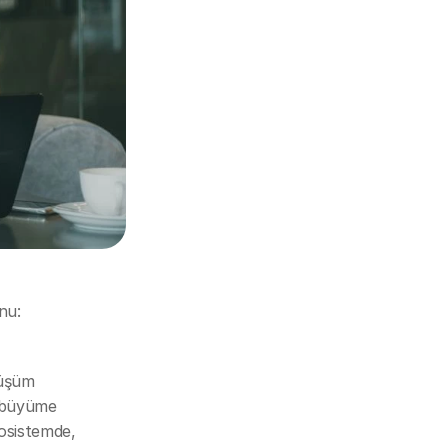
u: 
üşüm 
 büyüme 
osistemde, 