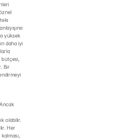
leri 
öznel 
eki 
anlayışına 
a yüksek 
n daha iyi 
arla 
bütçesi, 
 Bir 
endirmeyi 
 Ancak 
olabilir. 
ir. Her 
kalması, 