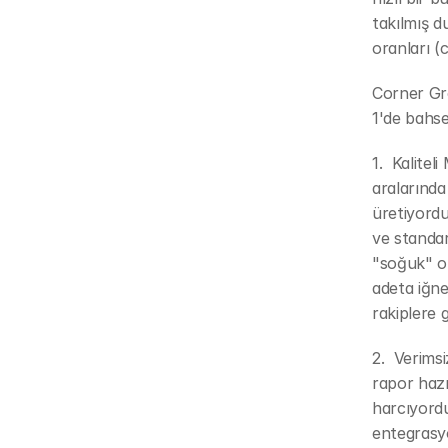
takılmış d
oranları (
Corner Gro
1'de bahse
1.  Kalite
aralarında
üretiyordu
ve standar
"soğuk" ol
adeta iğne
rakiplere 
2.  Verimsi
rapor hazır
harcıyord
entegrasyo