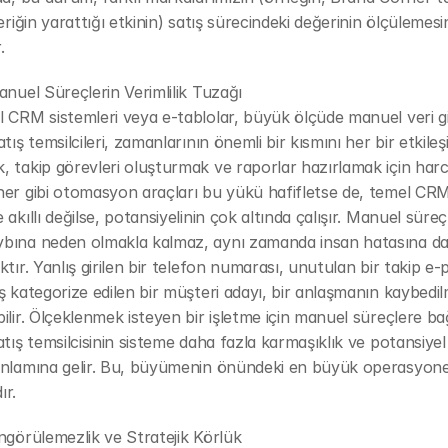
eriğin yarattığı etkinin) satış sürecindeki değerinin ölçülemesin
.
anuel Süreçlerin Verimlilik Tuzağı
 CRM sistemleri veya e-tablolar, büyük ölçüde manuel veri gir
tış temsilcileri, zamanlarının önemli bir kısmını her bir etkileşi
 takip görevleri oluşturmak ve raporlar hazırlamak için harca
er gibi otomasyon araçları bu yükü hafifletse de, temel CRM 
 akıllı değilse, potansiyelinin çok altında çalışır. Manuel süreç
bına neden olmakla kalmaz, aynı zamanda insan hatasına da
ktır. Yanlış girilen bir telefon numarası, unutulan bir takip e-p
ş kategorize edilen bir müşteri adayı, bir anlaşmanın kaybedil
ilir. Ölçeklenmek isteyen bir işletme için manuel süreçlere bağı
atış temsilcisinin sisteme daha fazla karmaşıklık ve potansiyel
anlamına gelir. Bu, büyümenin önündeki en büyük operasyonel
ır.
ngörülemezlik ve Stratejik Körlük