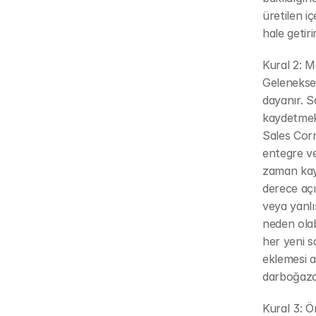
üretilen iç
hale getirir
Kural 2: M
Geleneksel
dayanır. Sa
kaydetmek,
Sales Corn
entegre ve
zaman kay
derece açı
veya yanlı
neden olab
her yeni s
eklemesi 
darboğazd
Kural 3: Ö