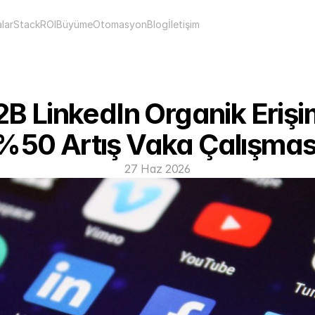
lar
Stack
ROI
Büyüme
Otomasyon
Blog
İletişim
B LinkedIn Organik Erişim
%50 Artış Vaka Çalışmas
27 Haz 2026