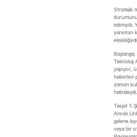
Stratejik 
durumunu d
adımıydı. 
yansıtan kl
eksikliğiydi
Başlangıç
Teknoloji 
yapıyor, ür
haberleri p
zaman kull
halindeydi.
Tespit 1: 
Ancak Link
gelene kıy
veya bir o
Paylaşımla