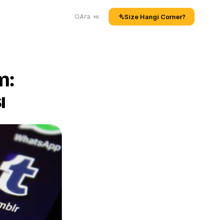
Size Hangi Corner?
Ara
⌘K
: 
ı