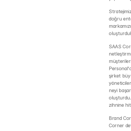
Stratejimi
doğru ente
markamızı
oluşturdu
SAAS Corn
netleştirm
müşterileri
Personal'a
şirket büy
yöneticile
neyi başar
oluşturdu.
zihnine hi
Brand Corn
Corner devr