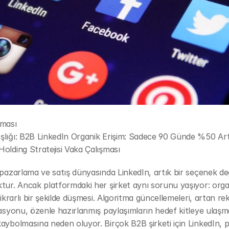
şması
lığı: B2B LinkedIn Organik Erişim: Sadece 90 Günde %50 Artı
olding Stratejisi Vaka Çalışması
 pazarlama ve satış dünyasında LinkedIn, artık bir seçenek deği
tur. Ancak platformdaki her şirket aynı sorunu yaşıyor: organ
stikrarlı bir şekilde düşmesi. Algoritma güncellemeleri, artan re
lasyonu, özenle hazırlanmış paylaşımların hedef kitleye ulaşmad
aybolmasına neden oluyor. Birçok B2B şirketi için LinkedIn, p