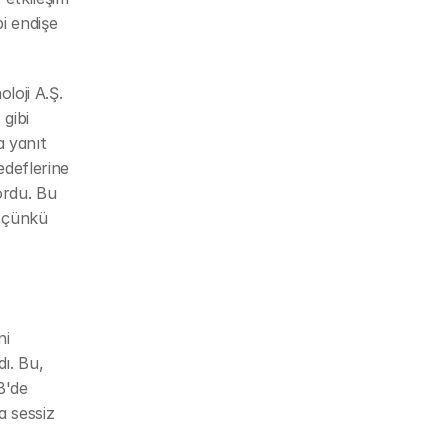
i endişe 
oji A.Ş. 
gibi 
 yanıt 
deflerine 
rdu. Bu 
 çünkü 
i 
. Bu, 
B'de 
 sessiz 