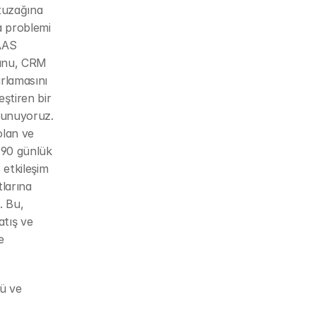
tuzağına 
 problemi 
AAS 
unu, CRM 
rlamasını 
ştiren bir 
sunuyoruz. 
lan ve 
 90 günlük 
 etkileşim 
larına 
 Bu, 
tış ve 
 
 ve 