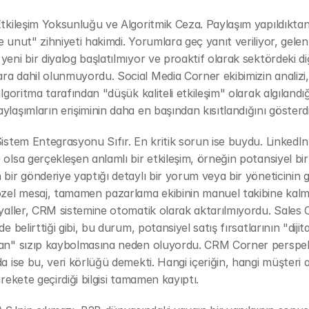
Etkileşim Yoksunluğu ve Algoritmik Ceza. Paylaşım yapıldıktan
e unut" zihniyeti hakimdi. Yorumlara geç yanıt veriliyor, gelen
yeni bir diyalog başlatılmıyor ve proaktif olarak sektördeki di
a dahil olunmuyordu. Social Media Corner ekibimizin analizi,
algoritma tarafından "düşük kaliteli etkileşim" olarak algılandığ
ylaşımların erişiminin daha en başından kısıtlandığını gösterdi
Sistem Entegrasyonu Sıfır. En kritik sorun ise buydu. LinkedIn'
 olsa gerçekleşen anlamlı bir etkileşim, örneğin potansiyel bir 
 bir gönderiye yaptığı detaylı bir yorum veya bir yöneticinin g
özel mesaj, tamamen pazarlama ekibinin manuel takibine kalmış
nyaller, CRM sistemine otomatik olarak aktarılmıyordu. Sales 
de belirttiği gibi, bu durum, potansiyel satış fırsatlarının "dijital
dan" sızıp kaybolmasına neden oluyordu. CRM Corner perspekt
da ise bu, veri körlüğü demekti. Hangi içeriğin, hangi müşteri a
arekete geçirdiği bilgisi tamamen kayıptı.