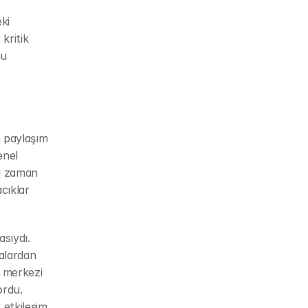
i 
ritik 
u 
 paylaşım 
nel 
ni zaman 
ıklar 
ıydı. 
alardan 
 merkezi 
rdu. 
etkileşim 