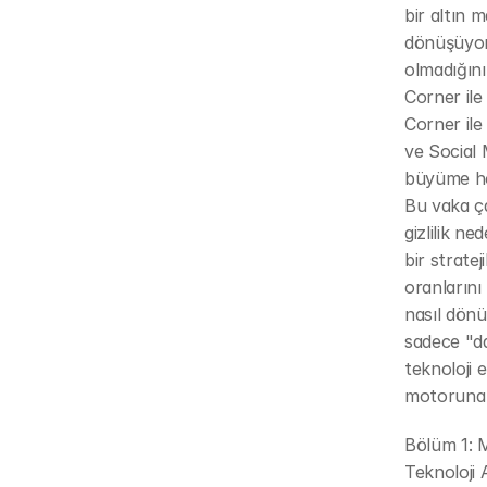
bir altın 
dönüşüyor
olmadığını
Corner ile
Corner ile
ve Social M
büyüme hol
Bu vaka ça
gizlilik n
bir stratej
oranlarını 
nasıl dönü
sadece "dah
teknoloji 
motoruna 
Bölüm 1: 
Teknoloji 