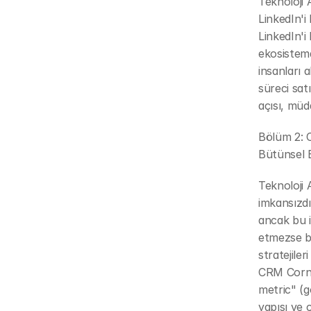
Teknoloji 
LinkedIn'i
LinkedIn'i
ekosistemd
insanları 
süreci sat
açısı, müd
Bölüm 2: C
Bütünsel 
Teknoloji 
imkansızdı
ancak bu i
etmezse bo
stratejile
CRM Corner
metric" (g
yapısı ve ç