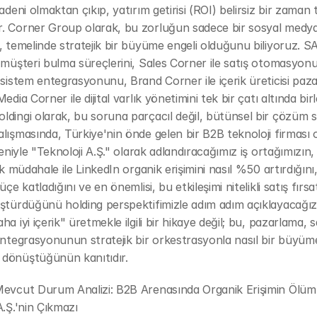
madeni olmaktan çıkıp, yatırım getirisi (ROI) belirsiz bir zaman 
. Corner Group olarak, bu zorluğun sadece bir sosyal medya
, temelinde stratejik bir büyüme engeli olduğunu biliyoruz. S
 müşteri bulma süreçlerini, Sales Corner ile satış otomasyon
 sistem entegrasyonunu, Brand Corner ile içerik üreticisi paza
edia Corner ile dijital varlık yönetimini tek bir çatı altında birle
dingi olarak, bu soruna parçacıl değil, bütünsel bir çözüm 
lışmasında, Türkiye'nin önde gelen bir B2B teknoloji firması o
edeniyle "Teknoloji A.Ş." olarak adlandıracağımız iş ortağımızın,
ik müdahale ile LinkedIn organik erişimini nasıl %50 artırdığını,
üçe katladığını ve en önemlisi, bu etkileşimi nitelikli satış fırsat
ştürdüğünü holding perspektifimizle adım adım açıklayacağız.
a iyi içerik" üretmekle ilgili bir hikaye değil; bu, pazarlama, sa
entegrasyonunun stratejik bir orkestrasyonla nasıl bir büyüme
dönüştüğünün kanıtıdır.
Mevcut Durum Analizi: B2B Arenasında Organik Erişimin Ölümü
A.Ş.'nin Çıkmazı