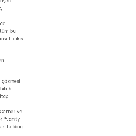
uydu: 
 
da 
 tüm bu 
nsel bakış 
n 
 çözmesi 
irdi, 
itap 
 
 Corner ve 
 "vanity 
un holding 