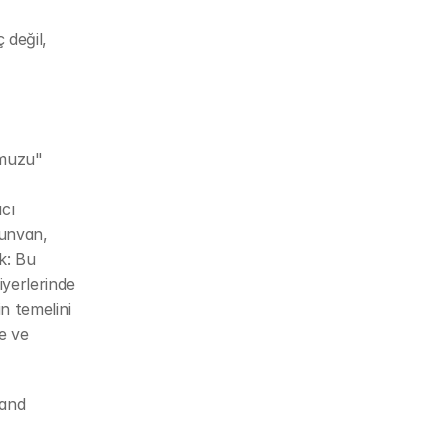
değil, 
muzu" 
cı 
unvan, 
: Bu 
yerlerinde 
n temelini 
 ve 
and 