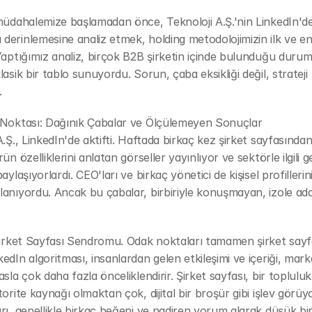
müdahalemize başlamadan önce, Teknoloji A.Ş.'nin LinkedIn'dek
erinlemesine analiz etmek, holding metodolojimizin ilk ve en k
Yaptığımız analiz, birçok B2B şirketin içinde bulunduğu durum
asik bir tablo sunuyordu. Sorun, çaba eksikliği değil, strateji 
.
 Noktası: Dağınık Çabalar ve Ölçülemeyen Sonuçlar
A.Ş., LinkedIn'de aktifti. Haftada birkaç kez şirket sayfasından
ün özelliklerini anlatan görseller yayınlıyor ve sektörle ilgili ge
aylaşıyorlardı. CEO'ları ve birkaç yönetici de kişisel profilleri
anıyordu. Ancak bu çabalar, birbiriyle konuşmayan, izole adac
Şirket Sayfası Sendromu. Odak noktaları tamamen şirket sayfas
edIn algoritması, insanlardan gelen etkileşimi ve içeriği, mark
asla çok daha fazla önceliklendirir. Şirket sayfası, bir topluluk
torite kaynağı olmaktan çok, dijital bir broşür gibi işlev görüyo
rı, genellikle birkaç beğeni ve nadiren yorum alarak düşük bir 