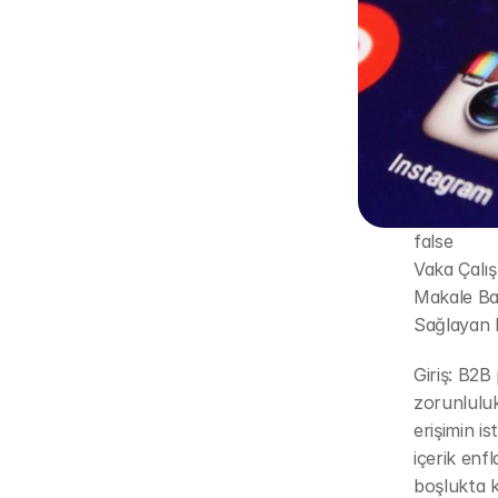
false
Vaka Çalı
Makale Baş
Sağlayan H
Giriş: B2B
zorunluluk
erişimin i
içerik enf
boşlukta k