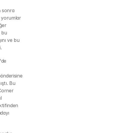
 sonra 
 yorumlar 
ğer 
 bu 
ını ve bu 
.
de 
önderisine 
tı. Bu 
Corner 
 
ifinden 
dayı 