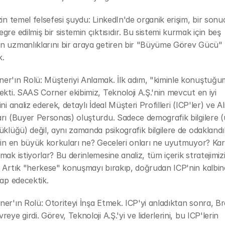
zin temel felsefesi şuydu: LinkedIn'de organik erişim, bir sonuç 
gre edilmiş bir sistemin çıktısıdır. Bu sistemi kurmak için beş 
n uzmanlıklarını bir araya getiren bir "Büyüme Görev Gücü" 
k.
er'ın Rolü: Müşteriyi Anlamak. İlk adım, "kiminle konuştuğu
ekti. SAAS Corner ekibimiz, Teknoloji A.Ş.'nin mevcut en iyi 
ni analiz ederek, detaylı İdeal Müşteri Profilleri (ICP'ler) ve Alı
rı (Buyer Personas) oluşturdu. Sadece demografik bilgilere (
üklüğü) değil, aynı zamanda psikografik bilgilere de odaklandık
rin en büyük korkuları ne? Geceleri onları ne uyutmuyor? Kari
mak istiyorlar? Bu derinlemesine analiz, tüm içerik stratejimizi
 Artık "herkese" konuşmayı bırakıp, doğrudan ICP'nin kalbine
tap edecektik.
er'ın Rolü: Otoriteyi İnşa Etmek. ICP'yi anladıktan sonra, Br
eye girdi. Görev, Teknoloji A.Ş.'yi ve liderlerini, bu ICP'lerin 