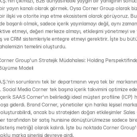
A.Ş.'nin çıkmazı, B2B dünyasındaki yaygın bir yanılgının sonuc
 bir yayın kanalı olarak görmek. Oysa Corner Group olarak biz,
 bir ilişki ve otorite inşa etme ekosistemi olarak görüyoruz. Bu 
e başarılı olmak, sadece içerik yayınlamayı değil, aynı zaman
aktive etmeyi, değeri merkeze almayı, etkileşimi yönetmeyi ve
ış ve CRM sistemleriyle entegre etmeyi gerektirir. İşte bu bütü
ahalemizin temelini oluşturdu.
orner Group'un Stratejik Müdahalesi: Holding Perspektifinde
Büyüme Modeli
A.Ş.'nin sorunlarını tek bir departmanın veya tek bir markanın
. Social Media Corner tek başına içerik takvimini optimize edebil
çerik SAAS Corner'ın belirlediği ideal müşteri profiline (ICP) h
şa giderdi. Brand Corner, yöneticiler için harika kişisel marka
ri oluşturabilirdi, ancak bu stratejiden doğan etkileşimler Sales
 tarafından bir satış hunisine dönüştürülmezse sadece birer
österiş metriği) olarak kalırdı. İşte bu noktada Corner Group'
oklu marka sinerjisi devreye girdi.