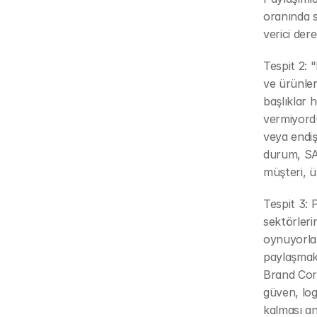
oranında sı
verici der
Tespit 2: 
ve ürünler
başlıklar 
vermiyordu
veya endiş
durum, SA
müşteri, 
Tespit 3: P
sektörleri
oynuyorlar
paylaşmak 
Brand Corne
güven, logo
kalması an