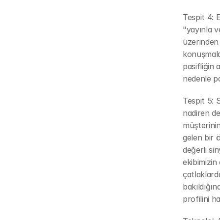
Tespit 4: 
"yayınla v
üzerinden 
konuşmalar
pasifliğin 
nedenle pa
Tespit 5: 
nadiren de
müşterinin
gelen bir 
değerli si
ekibimizin 
çatlaklar
bakıldığın
profilini h