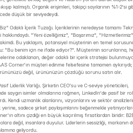
kışıp kalmıştı. Organik erişimleri, takipçi sayılarının %1-2'si gib
ecede düşük bir seviyedeydi.
"Biz" Odaklı İçerik Tuzağı. İçeriklerinin neredeyse tamamı Teknol
i hakkındaydı. "Yeni özelliğimiz", "Başarımız", "Hizmetlerimiz" 
hakimdi. Bu yaklaşım, potansiyel müşterinin en temel sorusuna
: "Bu benim için ne ifade ediyor?". Müşterinin sorunlarına, he
elerine odaklanan, değer odaklı bir içerik stratejisi bulunmuyo
AS Corner'ın müşteri edinme felsefesine tamamen aykırıydı;
ürününüzü değil, ürününüzün çözdüğü sorunu satın alır.
asif Liderlik Varlığı. Şirketin CEO'su ve C-seviye yöneticileri, 
nde saygın isimler olmalarına rağmen, LinkedIn'de pasif bir rol 
dı. Kendi uzmanlık alanlarını, vizyonlarını ve sektör analizlerin
yerine, sadece şirket paylaşımlarını beğenmekle yetiniyorlardı
r'ın altını çizdiği en büyük kaçırılmış fırsatlardan biridir: B2
lara değil, insanlara duyulur. Liderlerin sessizliği, markanın da
lamına geliyordu.