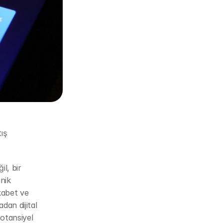
ş 
l, bir 
ik 
kabet ve 
an dijital 
otansiyel 