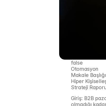
false
Otomasyon
Makale Başlığ
Hiper Kişisell
Strateji Rapor
Giriş: B2B paza
olmadığı kadar