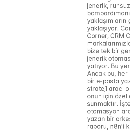
jenerik, ruhsuz
bombardımanın
yaklaşımların g
yaklaşıyor. Co
Corner, CRM Co
markalarımızla 
bize tek bir g
jenerik otomas
yatıyor. Bu yen
Ancak bu, her 
bir e-posta ya
strateji aracı 
onun için özel 
sunmaktır. İşte
otomasyon arac
yazan bir orkes
raporu, n8n'i 