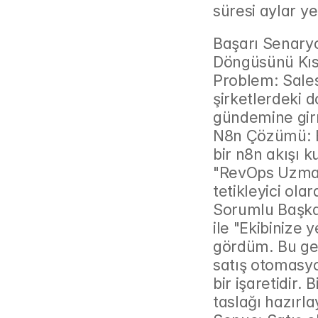
süresi aylar yer
Başarı Senaryo
Döngüsünü Kıs
Problem: Sales
şirketlerdeki d
gündemine gir
N8n Çözümü: He
bir n8n akışı ku
"RevOps Uzmanı
tetikleyici olar
Sorumlu Başkan
ile "Ekibinize y
gördüm. Bu gen
satış otomasyo
bir işaretidir.
taslağı hazırla