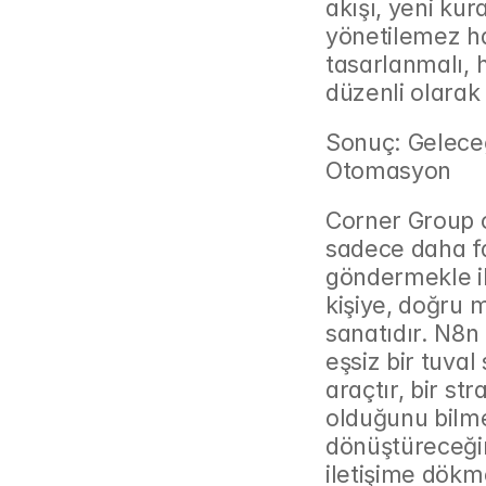
akışı, yeni kur
yönetilemez hal
tasarlanmalı, h
düzenli olarak 
Sonuç: Geleceğ
Otomasyon
Corner Group o
sadece daha f
göndermekle il
kişiye, doğru m
sanatıdır. N8n 
eşsiz bir tuval
araçtır, bir str
olduğunu bilmek
dönüştüreceğin
iletişime dökme