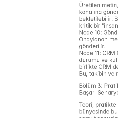
Üretilen metin,
kanalına gönder
bekletilebilir
kritik bir "ins
Node 10: Gönde
Onaylanan meti
gönderilir.
Node 11: CRM G
durumu ve kulla
birlikte CRM'dek
Bu, takibin ve
Bölüm 3: Prati
Başarı Senaryo
Teori, pratikte
bünyesinde bu 