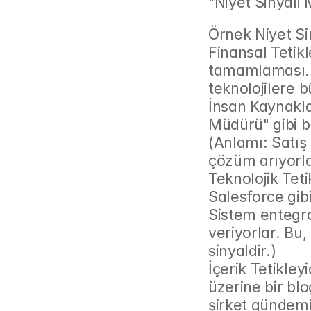
"Niyet Sinyali 
Örnek Niyet Sin
Finansal Tetikle
tamamlaması. (
teknolojilere bü
İnsan Kaynaklar
Müdürü" gibi bel
(Anlamı: Satış 
çözüm arıyorla
Teknolojik Teti
Salesforce gib
Sistem entegr
veriyorlar. Bu
sinyaldir.)
İçerik Tetikleyi
üzerine bir blo
şirket gündemi