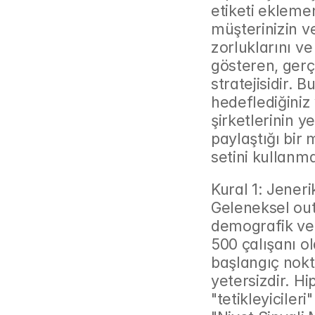
etiketi eklemen
müşterinizin ve
zorluklarını ve
gösteren, gerçe
stratejisidir. B
hedeflediğiniz 
şirketlerinin y
paylaştığı bir
setini kullanma
Kural 1: Jeneri
Geleneksel outb
demografik ver
500 çalışanı ola
başlangıç nokt
yetersizdir. Hip
"tetikleyiciler