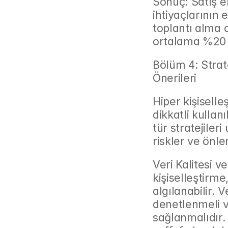
Sonuç: Satış ek
ihtiyaçlarının e
toplantı alma o
ortalama %20 k
Bölüm 4: Strate
Önerileri
Hiper kişiselle
dikkatli kullan
tür stratejile
riskler ve önle
Veri Kalitesi ve
kişiselleştirme
algılanabilir. V
denetlenmeli 
sağlanmalıdır.