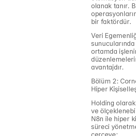
olanak tanır. 
operasyonlarını
bir faktördür.
Veri Egemenliği
sunucularında 
ortamda işlenir
düzenlemelerin
avantajdır.
Bölüm 2: Corne
Hiper Kişisell
Holding olarak,
ve ölçeklenebi
N8n ile hiper ki
süreci yönetmek
çerçeve: