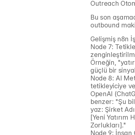
Outreach Oto
Bu son aşamada
outbound maki
Gelişmiş n8n İş
Node 7: Tetikl
zenginleştirilmi
Örneğin, "yatır
güçlü bir sinyal
Node 8: AI Met
tetikleyiciye v
OpenAI (ChatGP
benzer: "Şu bil
yaz: Şirket Adı: 
[Yeni Yatırım H
Zorlukları]."
Node 9: İnsan 