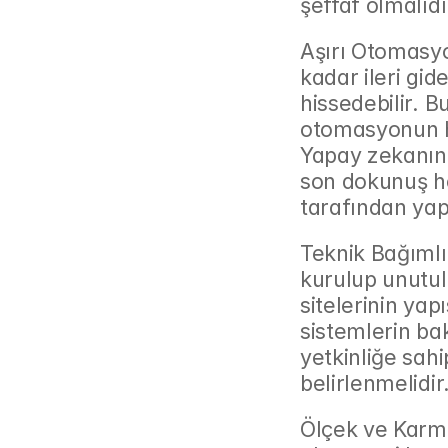
şeffaf olmalıdı
Aşırı Otomasyo
kadar ileri gide
hissedebilir. 
otomasyonun he
Yapay zekanın ü
son dokunuş he
tarafından yap
Teknik Bağımlılı
kurulup unutula
sitelerinin yapıs
sistemlerin ba
yetkinliğe sahi
belirlenmelidir
Ölçek ve Karmaş