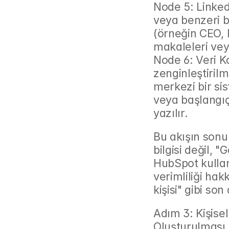
Node 5: Linked
veya benzeri bir
(örneğin CEO, 
makaleleri veya
Node 6: Veri K
zenginleştirilm
merkezi bir si
veya başlangıçt
yazılır.
Bu akışın sonun
bilgisi değil, 
HubSpot kulla
verimliliği hak
kişisi" gibi so
Adım 3: Kişisel
Oluşturulması 