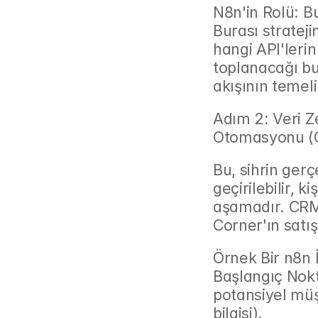
N8n'in Rolü: B
Burası stratejin
hangi API'lerin
toplanacağı bu
akışının temeli
Adım 2: Veri Ze
Otomasyonu (C
Bu, sihrin gerç
geçirilebilir, k
aşamadır. CRM
Corner'ın satış
Örnek Bir n8n İ
Başlangıç Nokt
potansiyel müşt
bilgisi).