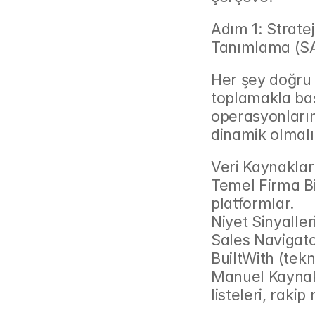
Adım 1: Stratej
Tanımlama (SA
Her şey doğru h
toplamakla baş
operasyonlarınd
dinamik olmalı
Veri Kaynaklar
Temel Firma Bil
platformlar.
Niyet Sinyaller
Sales Navigator 
BuiltWith (tekno
Manuel Kaynakl
listeleri, rakip 