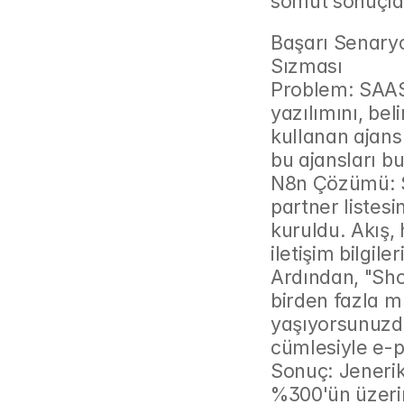
somut sonuçla
Başarı Senaryo
Sızması
Problem: SAAS C
yazılımını, beli
kullanan ajansl
bu ajansları b
N8n Çözümü: S
partner listesi
kuruldu. Akış, 
iletişim bilgile
Ardından, "Sho
birden fazla mü
yaşıyorsunuzdur.
cümlesiyle e-p
Sonuç: Jenerik
%300'ün üzerind