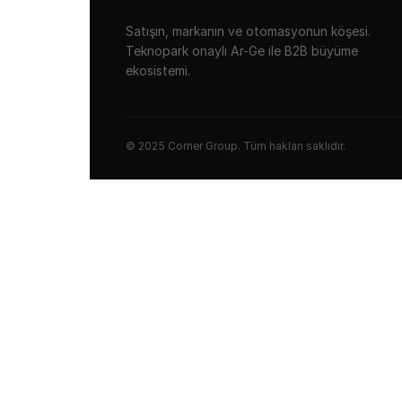
Satışın, markanın ve otomasyonun köşesi.
Teknopark onaylı Ar-Ge ile B2B büyüme
ekosistemi.
© 2025 Corner Group. Tüm hakları saklıdır.