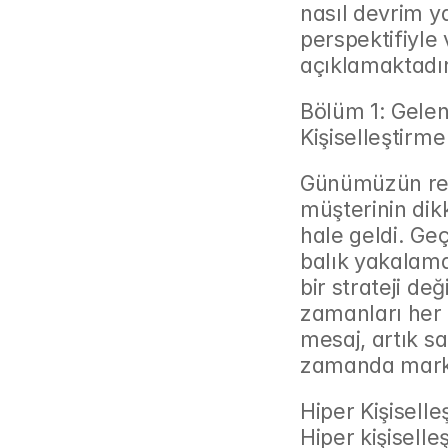
nasıl devrim ya
perspektifiyle 
açıklamaktadır
Bölüm 1: Gele
Kişiselleştirm
Günümüzün rek
müşterinin dik
hale geldi. Geç
balık yakalama
bir strateji değ
zamanları her 
mesaj, artık s
zamanda markan
Hiper Kişiselle
Hiper kişiselle