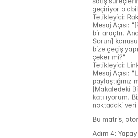
satış süreçler
geçiriyor olabi
Tetikleyici: Ra
Mesaj Açısı: "[
bir araçtır. An
Sorun] konusun
bize geçiş yapıy
çeker mi?"
Tetikleyici: L
Mesaj Açısı: "
paylaştığınız m
[Makaledeki Bi
katılıyorum. Bi
noktadaki veri 
Bu matris, oto
Adım 4: Yapay 