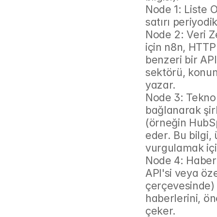
Node 1: Liste 
satırı periyodi
Node 2: Veri Z
için n8n, HTTP
benzeri bir API
sektörü, konumu
yazar.
Node 3: Teknolo
bağlanarak şirk
(örneğin HubSpo
eder. Bu bilgi,
vurgulamak içi
Node 4: Haber
API'si veya öze
çerçevesinde) n
haberlerini, ön
çeker.