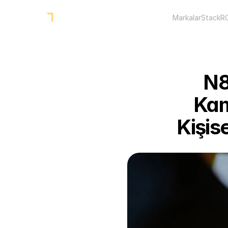
Markalar
Stack
R
N8
Kam
Kişis