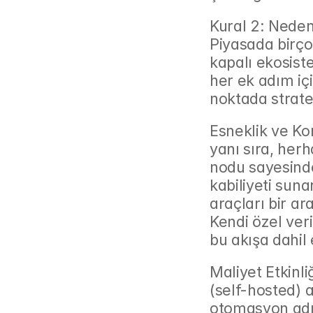
Kural 2: Nede
Piyasada birç
kapalı ekosiste
her ek adım içi
noktada stratej
Esneklik ve Ko
yanı sıra, her
nodu sayesinde
kabiliyeti suna
araçları bir ar
Kendi özel veri 
bu akışa dahil 
Maliyet Etkinli
(self-hosted) a
otomasyon adım