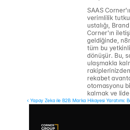
SAAS Corner'ın
verimlilik tut
ustalığı, Brand
Corner'ın ileti
geldiğinde, n8
tüm bu yetkinli
dönüşür. Bu, s
ulaşmakla kalm
rakiplerinizden 
rekabet avantaj
otomasyonu bir
kalmak ve lider
‹ Yapay Zeka ile B2B Marka Hikayesi Yaratımı: B