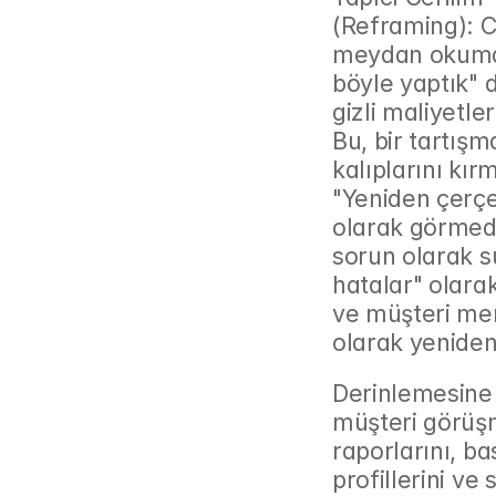
(Reframing): C
meydan okumakt
böyle yaptık" d
gizli maliyetler
Bu, bir tartış
kalıplarını kırm
"Yeniden çerçe
olarak görmedi
sorun olarak su
hatalar" olara
ve müşteri mem
olarak yeniden
Derinlemesine 
müşteri görüşme
raporlarını, bas
profillerini ve 