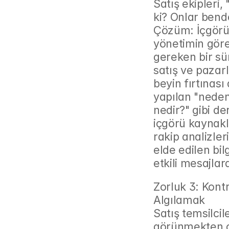
Satış ekipleri,
ki? Onlar bende
Çözüm: İçgörü
yönetimin görev
gereken bir sür
satış ve pazarl
beyin fırtınası
yapılan "neden
nedir?" gibi d
içgörü kaynakla
rakip analizler
elde edilen bilg
etkili mesajlar
Zorluk 3: Kontr
Algılamak
Satış temsilcil
görünmekten çe