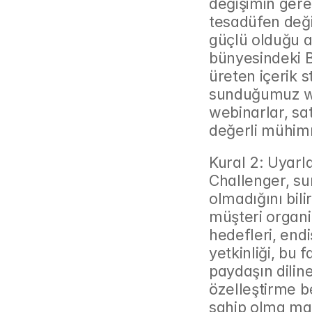
değişimin gerek
tesadüfen deği
güçlü olduğu a
bünyesindeki B
üreten içerik st
sunduğumuz whi
webinarlar, sat
değerli mühim
Kural 2: Uyarl
Challenger, su
olmadığını bili
müşteri organi
hedefleri, endi
yetkinliği, bu 
paydaşın diline
özelleştirme be
sahip olma mali