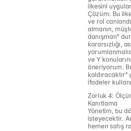
ilkesini uygula
Çözüm: Bu ilke
ve rol canlandı
almanın, müşter
danışman" duru
kararsızlığı, a
yorumlanmalıdır
ve Y konularını
öneriyorum. Bu,
kaldıracaktır" 
ifadeler kullan
Zorluk 4: Ölçü
Kanıtlama
Yönetim, bu d
isteyecektir. 
hemen satış r