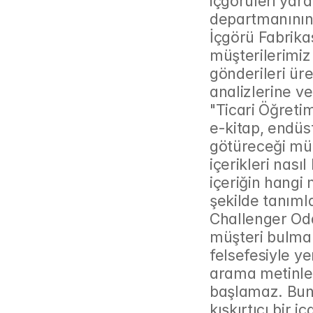
içgörüleri yar
departmanının 
İçgörü Fabrika
müşterilerimiz
gönderileri ür
analizlerine v
"Ticari Öğretim
e-kitap, endüst
götüreceği müh
içerikleri nası
içeriğin hangi
şekilde tanımla
Challenger Oda
müşteri bulma 
felsefesiyle ye
arama metinleri
başlamaz. Bunu
kışkırtıcı bir iç