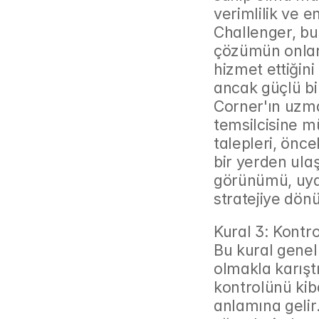
verimlilik ve e
Challenger, bu 
çözümün onları
hizmet ettiğini
ancak güçlü bi
Corner'ın uzma
temsilcisine m
talepleri, önce
bir yerden ula
görünümü, uyar
stratejiye dönü
Kural 3: Kontro
Bu kural genell
olmakla karıştı
kontrolünü kib
anlamına gelir.