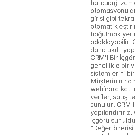
harcadığı zama
otomasyonu araç
girişi gibi tek
otomatikleştirir
boğulmak yerin
odaklayabilir. 
daha akıllı yap
CRM'i Bir İçgö
genellikle bir 
sistemlerini bi
Müşterinin hang
webinara katıld
veriler, satış 
sunulur. CRM'i,
yapılandırırız. 
içgörü sunuldu 
"Değer önerisi