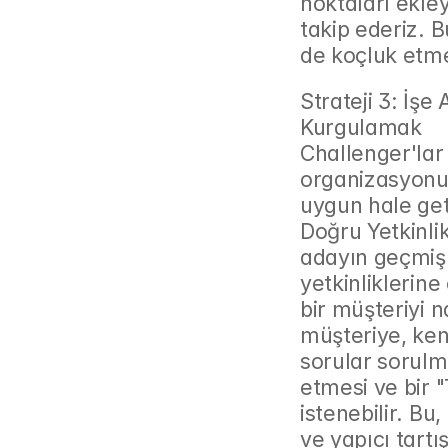
noktaları ekley
takip ederiz. B
de koçluk etme
Strateji 3: İşe
Kurgulamak
Challenger'lar 
organizasyonun
uygun hale geti
Doğru Yetkinlik
adayın geçmiş s
yetkinliklerine
bir müşteriyi na
müşteriye, kend
sorular sorulma
etmesi ve bir 
istenebilir. B
ve yapıcı tartı