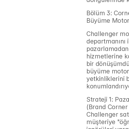
Bölüm 3: Corne
Büyüme Motoru
Challenger mod
departmanını ilg
pazarlamadan t
hizmetlerine k
bir dönüşümdür
büyüme motoru 
yetkinliklerini 
konumlandırıy
Strateji 1: Pa
(Brand Corner
Challenger satı
müşteriye "öğre