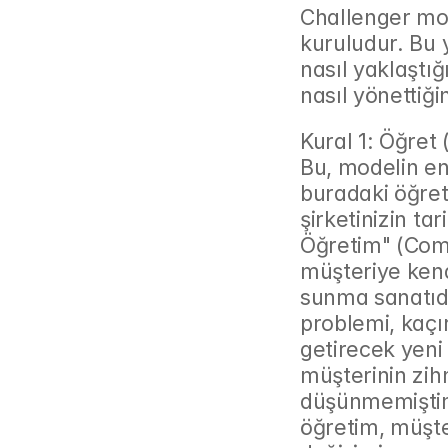
Challenger mod
kuruludur. Bu y
nasıl yaklaştığ
nasıl yönettiği
Kural 1: Öğret
Bu, modelin en k
buradaki öğret
şirketinizin tar
Öğretim" (Comm
müşteriye kendi
sunma sanatıdı
problemi, kaçırd
getirecek yeni 
müşterinin zih
düşünmemiştim" 
öğretim, müşt