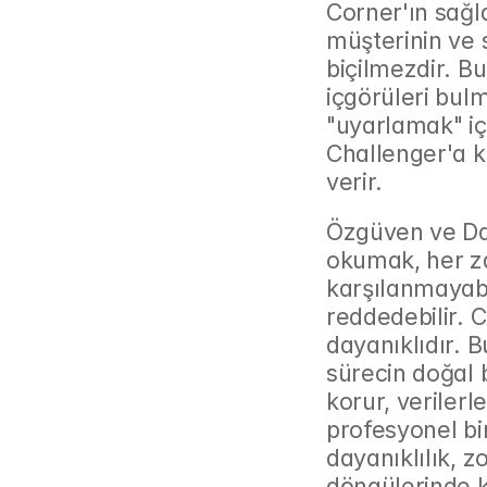
Corner'ın sağla
müşterinin ve 
biçilmezdir. B
içgörüleri bul
"uyarlamak" içi
Challenger'a k
verir.
Özgüven ve Day
okumak, her za
karşılanmayabil
reddedebilir. C
dayanıklıdır. B
sürecin doğal 
korur, veriler
profesyonel bi
dayanıklılık, 
döngülerinde k