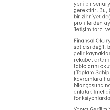
yeni bir senar
gerektirir. Bu, 
bir zihniyet değ
profillerden ayı
iletişim tarzı 
Finansal Okurya
satıcısı değil, 
gelir kaynaklar
rekabet ortamı
tablolarını oku
(Toplam Sahip O
kavramlara ha
bilançosuna na
anlatabilmelidi
fonksiyonlarda
Yapıcı Gerilim