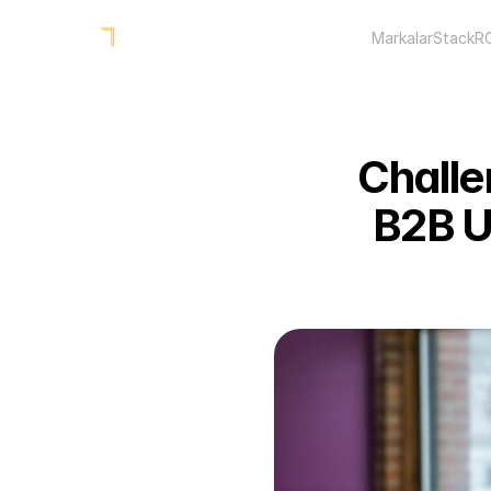
Markalar
Stack
R
Challe
B2B U