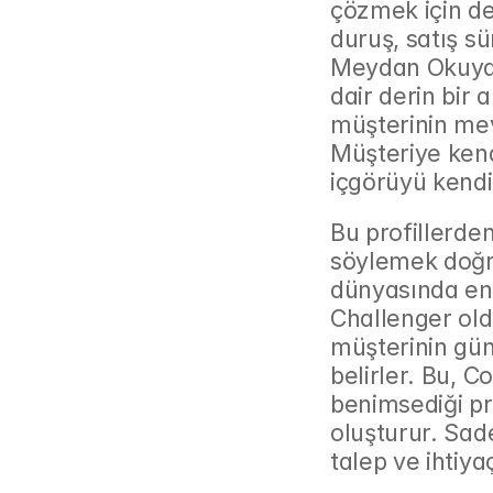
çözmek için de
duruş, satış sü
Meydan Okuyan
dair derin bir a
müşterinin mev
Müşteriye kendi
içgörüyü kend
Bu profillerde
söylemek doğru
dünyasında en s
Challenger old
müşterinin gün
belirler. Bu, 
benimsediği pr
oluşturur. Sade
talep ve ihtiy