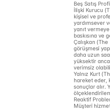
Beş Satış Profil
İlişki Kurucu (
kişisel ve prof
yardımsever ve
yanıt vermeye i
baskısına ve ge
Çalışkan (The 
görüşmesi yap
daha uzun saat
yüksektir anca
verimsiz olabili
Yalnız Kurt (T
hareket eder, k
sonuçlar alır. 
ölçeklendirile
Reaktif Proble
Müşteri hizmet