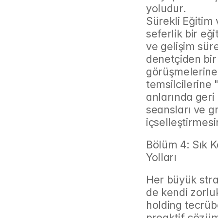
yoludur.
Sürekli Eğitim
seferlik bir eğ
ve gelişim sürec
denetçiden bir 
görüşmelerine k
temsilcilerine
anlarında geri 
seansları ve gr
içselleştirmesi
Bölüm 4: Sık K
Yolları
Her büyük stra
de kendi zorluk
holding tecrüb
proaktif çözüm