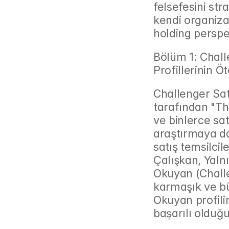
felsefesini str
kendi organiza
holding perspe
Bölüm 1: Chall
Profillerinin Ö
Challenger Sa
tarafından "Th
ve binlerce sat
araştırmaya da
satış temsilcile
Çalışkan, Yaln
Okuyan (Challen
karmaşık ve bü
Okuyan profilin
başarılı olduğu