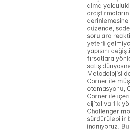
alma yolculukl
araştırmaların
derinlemesine 
düzende, sadece
sorulara reakti
yeterli gelmiy
yapısını değiş
fırsatlara yön
satış dünyasın
Metodolojisi d
Corner ile müşt
otomasyonu, C
Corner ile içer
dijital varlık 
Challenger mode
sürdürülebilir
inanıyoruz. Bu