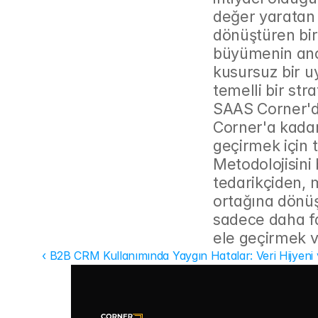
değer yaratan 
dönüştüren bir
büyümenin anca
kusursuz bir uy
temelli bir stra
SAAS Corner'd
Corner'a kadar
geçirmek için t
Metodolojisini
tedarikçiden, m
ortağına dönüş
sadece daha faz
ele geçirmek v
‹ B2B CRM Kullanımında Yaygın Hatalar: Veri Hijyeni