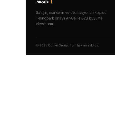
Satışın, markanın ve otomasyonun köşesi.
Teknopark onaylı Ar-Ge ile B2B büyüme
ekosistemi.
© 2025 Corner Group. Tüm hakları saklıdır.