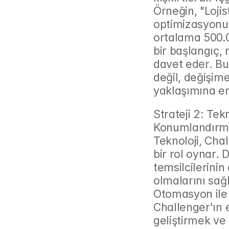
Örneğin, "Lojis
optimizasyonund
ortalama 500.0
bir başlangıç, 
davet eder. Bu
değil, değişime
yaklaşımına en
Strateji 2: Tekn
Konumlandırma
Teknoloji, Cha
bir rol oynar. D
temsilcilerinin 
olmalarını sağl
Otomasyon ile 
Challenger'ın e
geliştirmek ve 