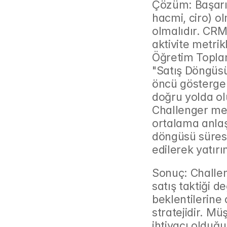
Çözüm: Başarı 
hacmi, ciro) o
olmalıdır. CRM
aktivite metrik
Öğretim Toplan
"Satış Döngüsü
öncü göstergel
doğru yolda ol
Challenger met
ortalama anla
döngüsü süresi 
edilerek yatırı
Sonuç: Challeng
satış taktiği de
beklentilerine
stratejidir. Mü
ihtiyacı olduğ