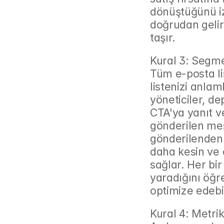
dönüştüğünü iz
doğrudan gelir
taşır.
Kural 3: Segme
Tüm e-posta lis
listenizi anlam
yöneticiler, de
CTA'ya yanıt ve
gönderilen mes
gönderilenden f
daha kesin ve e
sağlar. Her bir
yaradığını öğre
optimize edebil
Kural 4: Metri