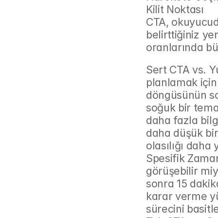
Kilit Noktası
CTA, okuyucuda
belirttiğiniz ye
oranlarında büy
Sert CTA vs. Y
planlamak için 
döngüsünün sonu
soğuk bir temas 
daha fazla bil
daha düşük bir 
olasılığı daha 
Spesifik Zaman
görüşebilir mi
sonra 15 dakika
karar verme yü
sürecini basitle