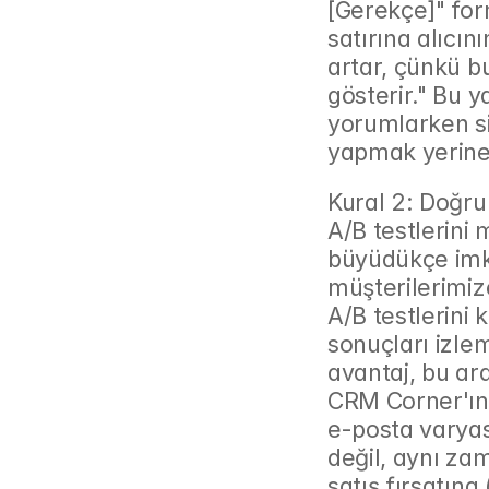
[Gerekçe]" for
satırına alıcın
artar, çünkü bu
gösterir." Bu y
yorumlarken siz
yapmak yerine,
Kural 2: Doğru
A/B testlerini
büyüdükçe imka
müşterilerimiz
A/B testlerini
sonuçları izlem
avantaj, bu ar
CRM Corner'ın 
e-posta varyas
değil, aynı za
satış fırsatın