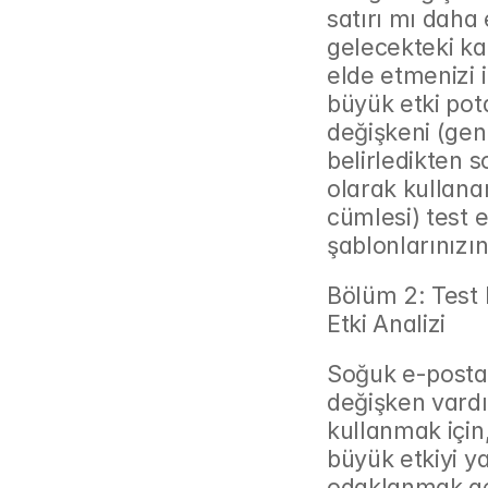
satırı mı daha e
gelecekteki ka
elde etmenizi i
büyük etki pot
değişkeni (gene
belirledikten 
olarak kullanar
cümlesi) test e
şablonlarınızın
Bölüm 2: Test 
Etki Analizi
Soğuk e-posta 
değişken vardır
kullanmak için
büyük etkiyi y
odaklanmak ger