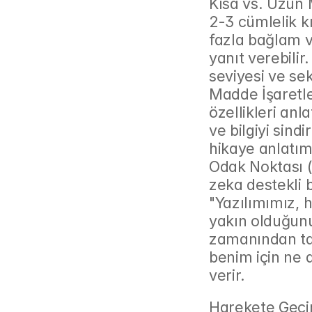
Kısa vs. Uzun 
2-3 cümlelik kı
fazla bağlam v
yanıt verebilir.
seviyesi ve sekt
Madde İşaretle
özellikleri anla
ve bilgiyi sind
hikaye anlatımı
Odak Noktası (
zeka destekli b
"Yazılımımız, 
yakın olduğunu
zamanından tas
benim için ne 
verir.
Harekete Geçir