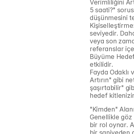
Verimliliğini A
5 saati?" soru
düşünmesini te
Kişiselleştirm
seviyedir. Daha 
veya son zamanl
referanslar içe
Büyüme Hedefle
etkilidir.
Fayda Odaklı vs
Artırın" gibi ne
şaşırtabilir" g
hedef kitleniz
"Kimden" Alanı 
Genellikle göz 
bir rol oynar. 
bir saniyeden 