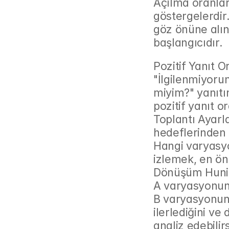
Açılma oranları
göstergelerdir
göz önüne alın
başlangıcıdır.
Pozitif Yanıt Or
"İlgilenmiyorum"
miyim?" yanıtın
pozitif yanıt or
Toplantı Ayarl
hedeflerinden 
Hangi varyasyo
izlemek, en öne
Dönüşüm Hunis
A varyasyonund
B varyasyonund
ilerlediğini v
analiz edebilir