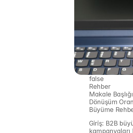
false
Rehber
Makale Başlığı
Dönüşüm Oranla
Büyüme Rehbe
Giriş: B2B büy
kampanyaları h