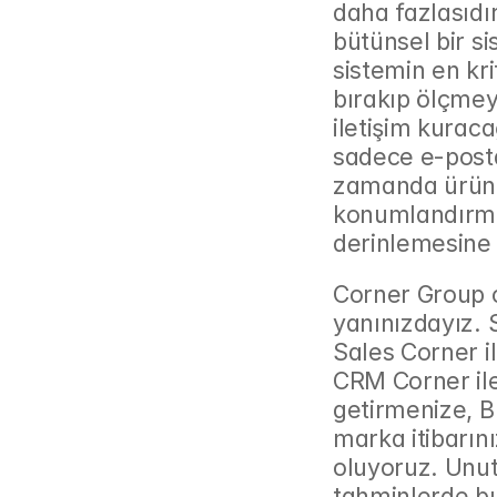
daha fazlasıdır
bütünsel bir si
sistemin en kri
bırakıp ölçmeye
iletişim kuraca
sadece e-posta
zamanda ürünü
konumlandırman
derinlemesine 
Corner Group o
yanınızdayız. 
Sales Corner il
CRM Corner ile 
getirmenize, B
marka itibarını
oluyoruz. Unutm
tahminlerde bul