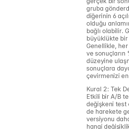
gerçek bir sonu
gruba gönderdiğ
diğerinin 6 açı
olduğu anlamı
bağlı olabilir. 
büyüklükte bir
Genellikle, her
ve sonuçların 
düzeyine ulaşma
sonuçlara dayal
çevirmenizi en
Kural 2: Tek D
Etkili bir A/B t
değişkeni test
de harekete geç
versiyonu daha
hangi değişikli