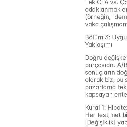
Tek CTA vs. Çok
odaklanmak en 
(örneğin, "dem
vaka çalışmamız
Bölüm 3: Uygu
Yaklaşımı
Doğru değişken
parçasıdır. A/B
sonuçların doğ
olarak biz, bu s
pazarlama tekno
kapsayan ente
Kural 1: Hipot
Her test, net b
[Değişiklik] y