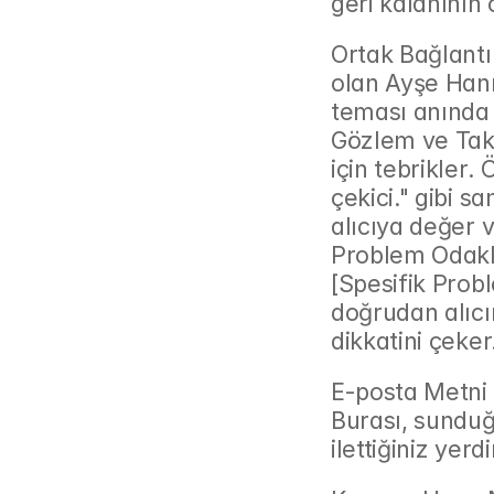
geri kalanının
Ortak Bağlantı
olan Ayşe Hanı
teması anında 
Gözlem ve Takd
için tebrikler.
çekici." gibi s
alıcıya değer v
Problem Odaklı 
[Spesifik Prob
doğrudan alıcı
dikkatini çeker
E-posta Metni 
Burası, sunduğu
ilettiğiniz yerdi