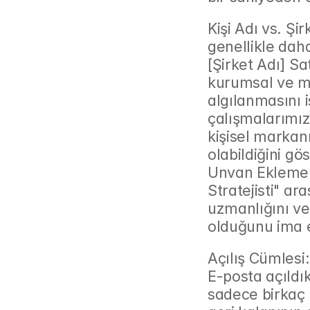
Kişi Adı vs. Şi
genellikle daha
[Şirket Adı] Sat
kurumsal ve mes
algılanmasını is
çalışmalarımız,
kişisel markan
olabildiğini gö
Unvan Ekleme:
Stratejisti" ar
uzmanlığını ve
olduğunu ima e
Açılış Cümlesi
E-posta açıldı
sadece birkaç 