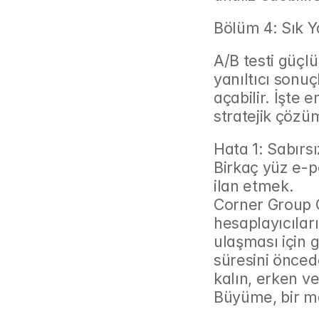
Bölüm 4: Sık Y
A/B testi güçl
yanıltıcı sonu
açabilir. İşte 
stratejik çözüm
Hata 1: Sabırs
Birkaç yüz e-
ilan etmek.
Corner Group Ç
hesaplayıcıları
ulaşması için
süresini öncede
kalın, erken v
Büyüme, bir ma