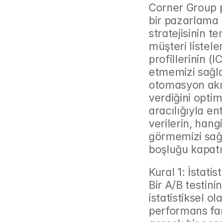
Corner Group pe
bir pazarlama a
stratejisinin t
müşteri listele
profillerinin (
etmemizi sağla
otomasyon akış
verdiğini opti
aracılığıyla en
verilerin, hangi
görmemizi sağl
boşluğu kapatı
Kural 1: İstati
Bir A/B testinin
istatistiksel o
performans fark