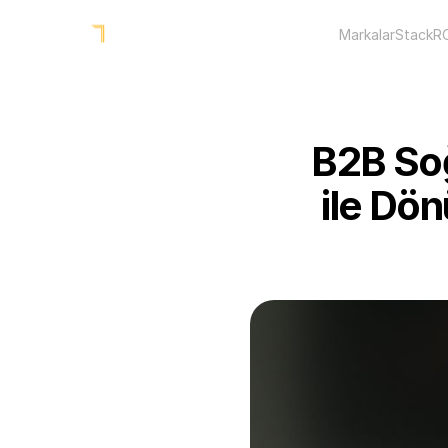
Markalar
Stack
R
B2B Soğ
ile Dön