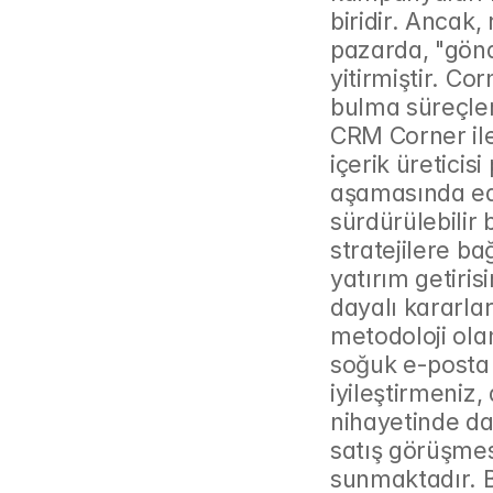
biridir. Ancak, 
pazarda, "gönde
yitirmiştir. Co
bulma süreçler
CRM Corner ile
içerik üretici
aşamasında edin
sürdürülebilir 
stratejilere b
yatırım getiri
dayalı kararlar
metodoloji ola
soğuk e-posta 
iyileştirmeniz,
nihayetinde dah
satış görüşmesi
sunmaktadır. Bu