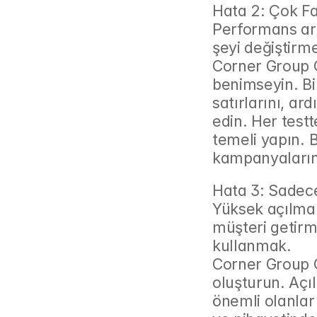
Hata 2: Çok F
Performans artı
şeyi değiştirm
Corner Group Ç
benimseyin. Bir
satırlarını, ard
edin. Her testt
temeli yapın. B
kampanyalarını
Hata 3: Sadec
Yüksek açılma o
müşteri getirme
kullanmak.
Corner Group Ç
oluşturun. Açıl
önemli olanlar 