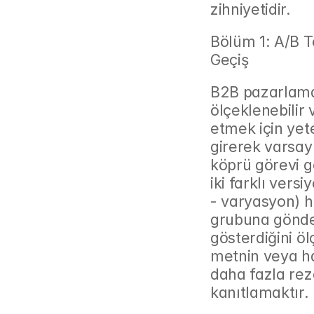
zihniyetidir.
Bölüm 1: A/B T
Geçiş
B2B pazarlamas
ölçeklenebilir
etmek için yete
girerek varsayı
köprü görevi gö
iki farklı vers
- varyasyon) he
grubuna gönder
gösterdiğini öl
metnin veya ha
daha fazla rez
kanıtlamaktır.