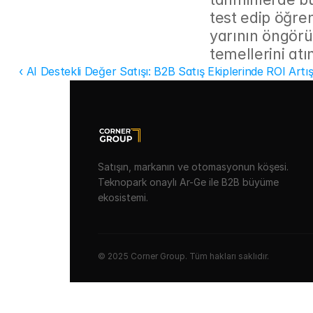
test edip öğre
yarının öngörül
temellerini atı
‹ AI Destekli Değer Satışı: B2B Satış Ekiplerinde ROI Artı
Satışın, markanın ve otomasyonun köşesi.
Teknopark onaylı Ar-Ge ile B2B büyüme
ekosistemi.
© 2025 Corner Group. Tüm hakları saklıdır.