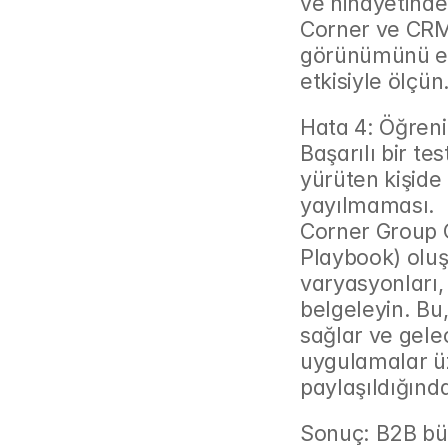
ve nihayetinde y
Corner ve CRM 
görünümünü eld
etkisiyle ölçün
Hata 4: Öğren
Başarılı bir tes
yürüten kişide
yayılmaması.
Corner Group 
Playbook) oluşt
varyasyonları, 
belgeleyin. Bu,
sağlar ve gele
uygulamalar üze
paylaşıldığında
Sonuç: B2B büy