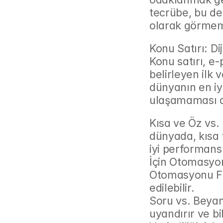
tecrübe, bu değ
olarak görmemi
Konu Satırı: Di
Konu satırı, e
belirleyen ilk 
dünyanın en iy
ulaşamaması a
Kısa ve Öz vs. 
dünyada, kısa v
iyi performans 
İçin Otomasyon
Otomasyonu Fikr
edilebilir.
Soru vs. Beyan
uyandırır ve bil