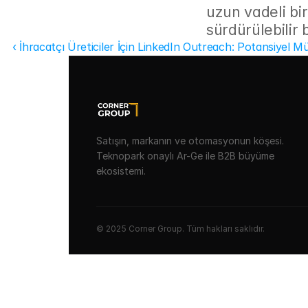
uzun vadeli bir
sürdürülebilir 
‹ İhracatçı Üreticiler İçin LinkedIn Outreach: Potansiyel Mü
Satışın, markanın ve otomasyonun köşesi.
Teknopark onaylı Ar-Ge ile B2B büyüme
ekosistemi.
© 2025 Corner Group. Tüm hakları saklıdır.