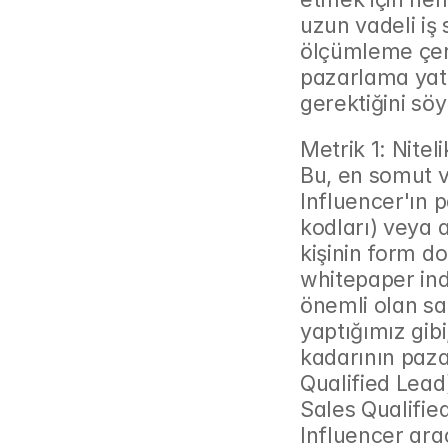
uzun vadeli iş
ölçümleme çerç
pazarlama yatı
gerektiğini söy
Metrik 1: Nitel
Bu, en somut v
Influencer'ın p
kodları) veya a
kişinin form d
whitepaper indi
önemli olan sa
yaptığımız gibi
kadarının pazar
Qualified Lead) 
Sales Qualifie
Influencer arac