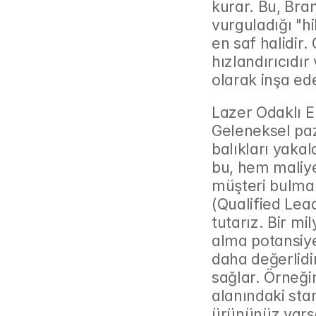
kurar. Bu, Bran
vurguladığı "hik
en saf halidir
hızlandırıcıdır
olarak inşa ed
Lazer Odaklı Er
Geleneksel pa
balıkları yaka
bu, hem maliye
müşteri bulma s
(Qualified Lea
tutarız. Bir mi
alma potansiye
daha değerlidi
sağlar. Örneğin
alanındaki sta
ürününüz varsa