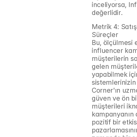
inceliyorsa, In
değerlidir.
Metrik 4: Satış
Süreçler
Bu, ölçülmesi e
influencer kam
müşterilerin s
gelen müşteril
yapabilmek iç
sistemlerinizin
Corner'ın uzman
güven ve ön bil
müşterileri ik
kampanyanın do
pozitif bir etk
pazarlamasının