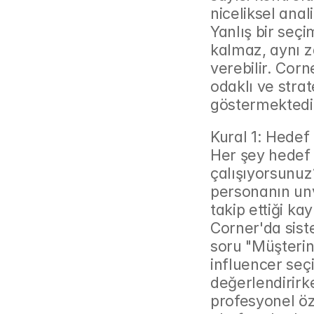
niceliksel anali
Yanlış bir seç
kalmaz, aynı z
verebilir. Corn
odaklı ve strat
göstermektedi
Kural 1: Hedef 
Her şey hedef 
çalışıyorsunuz
personanın unva
takip ettiği ka
Corner'da sis
soru "Müşterini
influencer seçi
değerlendirirke
profesyonel öze