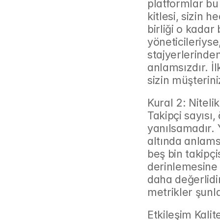
platformlar bu 
kitlesi, sizin 
birliği o kadar 
yöneticileriyse
stajyerlerinden
anlamsızdır. İlk
sizin müşterini
Kural 2: Niteli
Takipçi sayısı,
yanılsamadır. Y
altında anlams
beş bin takipçi
derinlemesine 
daha değerlidi
metrikler şunla
Etkileşim Kalit