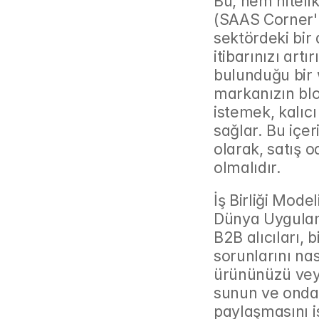
Bu, hem nitelik
(SAAS Corner'ı
sektördeki bir
itibarınızı artı
bulunduğu bir 
markanızın blo
istemek, kalıcı
sağlar. Bu içer
olarak, satış od
olmalıdır.
İş Birliği Mode
Dünya Uygula
B2B alıcıları, 
sorunlarını na
ürününüzü veya 
sunun ve ondan
paylaşmasını is