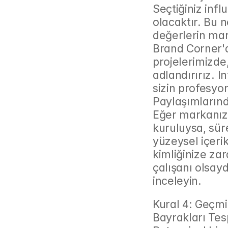
Seçtiğiniz influ
olacaktır. Bu n
değerlerin mar
Brand Corner'da
projelerimizde
adlandırırız. In
sizin profesyo
Paylaşımlarınd
Eğer markanız i
kuruluysa, süre
yüzeysel içerik
kimliğinize zara
çalışanı olsayd
inceleyin.
Kural 4: Geçmiş
Bayrakları Tes