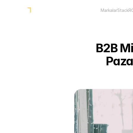
Markalar
Stack
R
B2B Mik
Pazarl