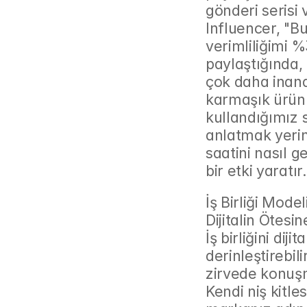
gönderi serisi v
Influencer, "Bu
verimliliğimi %
paylaştığında,
çok daha inandı
karmaşık ürünle
kullandığımız 
anlatmak yerine
saatini nasıl g
bir etki yaratır.
İş Birliği Model
Dijitalin Ötes
İş birliğini diji
derinleştirebili
zirvede konuşm
Kendi niş kitle