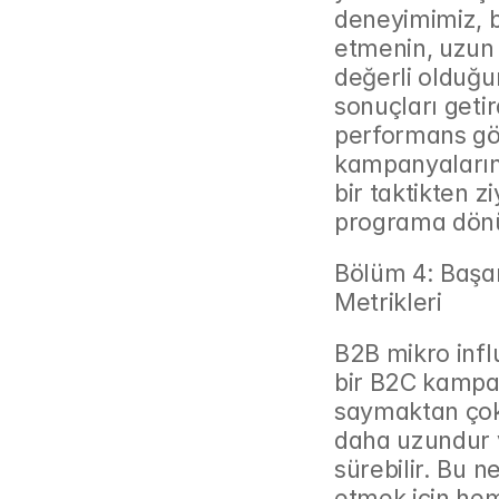
deneyimimiz, bu
etmenin, uzun 
değerli olduğun
sonuçları getird
performans gös
kampanyalarınız
bir taktikten zi
programa dön
Bölüm 4: Başar
Metrikleri
B2B mikro infl
bir B2C kampan
saymaktan çok 
daha uzundur v
sürebilir. Bu n
etmek için hem