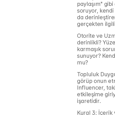
paylaşım" gibi 
soruyor, kendi
da derinleştire
gerçekten ilgili
Otorite ve Uzma
derinlikli? Yüz
karmaşık sorun
sunuyor? Kendi
mu?
Topluluk Duygus
görüp onun etr
Influencer, taki
etkileşime giri
işaretidir.
Kural 3: İçeri