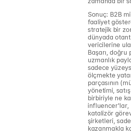
zamanda bir sa
Sonuç: B2B mik
faaliyet göstere
stratejik bir zo
dünyada otanti
vericilerine ul
Başarı, doğru p
uzmanlık payla
sadece yüzeysel
ölçmekte yatar
parçasının (mü
yönetimi, satı
birbiriyle ne k
influencer'lar, 
katalizör görev
şirketleri, sad
kazanmakla ka