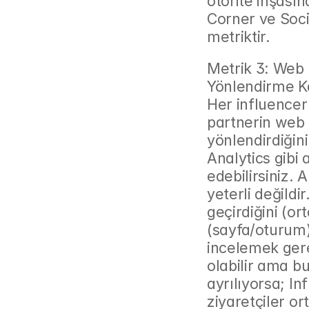
otorite inşasın
Corner ve Socia
metriktir.
Metrik 3: Web S
Yönlendirme K
Her influencer
partnerin web s
yönlendirdiğini
Analytics gibi 
edebilirsiniz.
yeterli değildi
geçirdiğini (or
(sayfa/oturum)
incelemek gere
olabilir ama bu
ayrılıyorsa; In
ziyaretçiler or