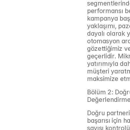
segmentlerind
performansı bek
kampanya başarı
yaklaşımı, paz
dayalı olarak y
otomasyon araç
gözettiğimiz ve
geçerlidir. Mik
yatırımıyla dah
müşteri yaratm
maksimize etme
Bölüm 2: Doğru
Değerlendirme
Doğru partneri
başarısı için ha
sayısı kontrolü