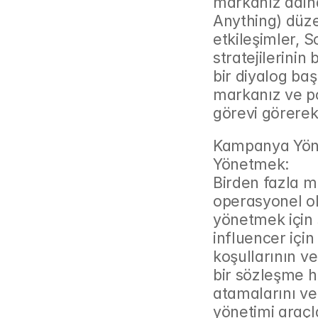
markanız adına
Anything) düzen
etkileşimler, S
stratejilerinin
bir diyalog baş
markanız ve po
görevi görerek,
Kampanya Yönet
Yönetmek:
Birden fazla mi
operasyonel ola
yönetmek için 
influencer için
koşullarının ve 
bir sözleşme ha
atamalarını ve 
yönetimi araçla