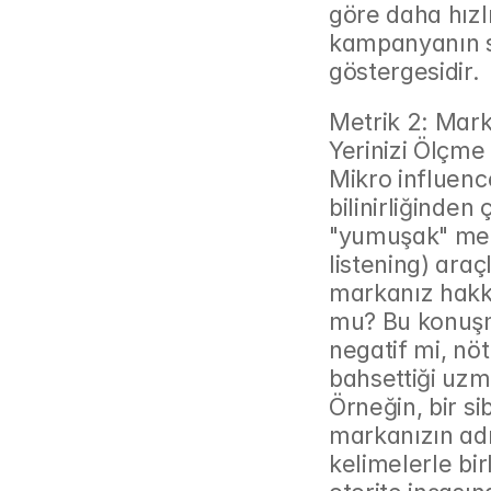
göre daha hızl
kampanyanın so
göstergesidir.
Metrik 2: Marka
Yerinizi Ölçme
Mikro influenc
bilinirliğinden
"yumuşak" metr
listening) araç
markanız hakkı
mu? Bu konuşma
negatif mi, nöt
bahsettiği uzma
Örneğin, bir sib
markanızın adı
kelimelerle bir