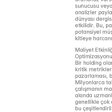
sunucusu veya 
analizler payla
dünyası dergi
etkilidir. Bu, 
potansiyel müş
kitleye harcan
Maliyet Etkinli
Optimizasyonu
Bir holding ola
kritik metrikle
pazarlaması, b
Milyonlarca tak
çalışmanın mali
alanda uzmanla
genellikle çok 
bu çeşitlendiril