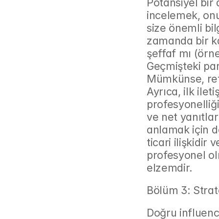
Potansiyel bir 
incelemek, onu
size önemli bil
zamanda bir k
şeffaf mı (örneğ
Geçmişteki par
Mümkünse, refe
Ayrıca, ilk ile
profesyonelliğ
ve net yanıtlar
anlamak için d
ticari ilişkidir
profesyonel ol
elzemdir.
Bölüm 3: Strat
Doğru influence