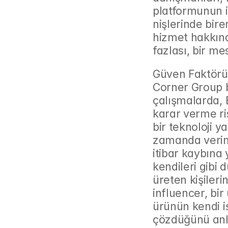
platformunun ile
nişlerinde bire
hizmet hakkınd
fazlası, bir me
Güven Faktörü
Corner Group 
çalışmalarda, B
karar verme ri
bir teknoloji y
zamanda veriml
itibar kaybına 
kendileri gibi
üreten kişileri
influencer, bir
ürünün kendi iş
çözdüğünü anla