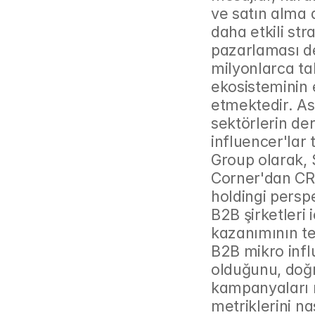
ve satın alma d
daha etkili str
pazarlaması de
milyonlarca tak
ekosisteminin e
etmektedir. Asıl
sektörlerin de
influencer'lar 
Group olarak, 
Corner'dan CR
holdingi perspe
B2B şirketleri i
kazanımının te
B2B mikro influ
olduğunu, doğru
kampanyaları n
metriklerini nas