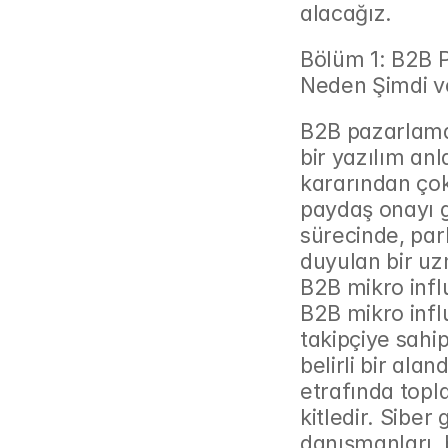
alacağız.
Bölüm 1: B2B 
Neden Şimdi v
B2B pazarlamas
bir yazılım anl
kararından çok
paydaş onayı g
sürecinde, par
duyulan bir uz
B2B mikro infl
B2B mikro infl
takipçiye sahip
belirli bir ala
etrafında topl
kitledir. Siber 
danışmanları, b