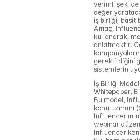
verimli şekild
değer yaratacak
iş birliği, basi
Amaç, influence
kullanarak, mar
anlatmaktır. C
kampanyaların 
gerektirdiğini 
sistemlerin uyu
İş Birliği Mode
Whitepaper, Bl
Bu model, influ
konu uzmanı (S
Influencer'ın u
webinar düzenl
Influencer kendi