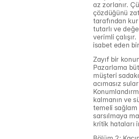
az zorlanır. Ç
çözdüğünü zate
tarafından kur
tutarlı ve değ
verimli çalışır
isabet eden bi
Zayıf bir konum
Pazarlama bütç
müşteri sadakat
acımasız sula
Konumlandırma 
kalmanın ve sü
temeli sağlam
sarsılmaya mah
kritik hataları
Bölüm 2: Kaçın