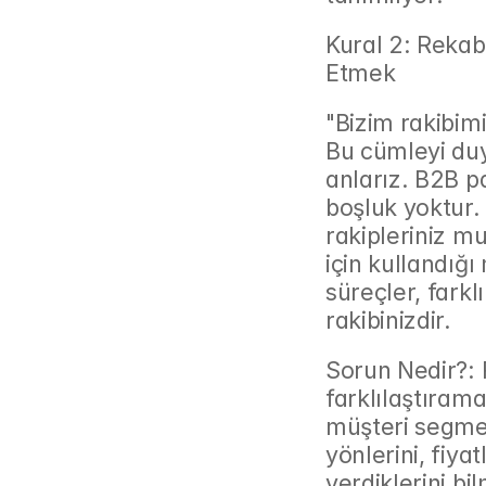
Kural 2: Rekab
Etmek
"Bizim rakibimi
Bu cümleyi duy
anlarız. B2B p
boşluk yoktur. 
rakipleriniz m
için kullandığ
süreçler, farkl
rakibinizdir.
Sorun Nedir?: 
farklılaştırama
müşteri segmen
yönlerini, fiya
verdiklerini bi