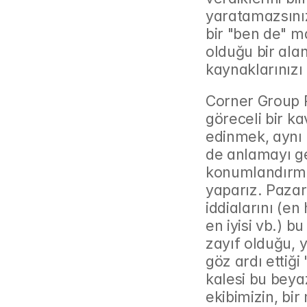
yaratamazsınız.
bir "ben de" m
olduğu bir ala
kaynaklarınızı 
Corner Group P
göreceli bir ka
edinmek, aynı 
de anlamayı ger
konumlandırma s
yaparız. Pazar 
iddialarını (en 
en iyisi vb.) bu
zayıf olduğu, 
göz ardı ettiği
kalesi bu beya
ekibimizin, bir