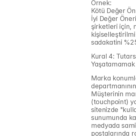
Örnek:
Kötü Değer Öner
İyi Değer Öneri
şirketleri için
kişiselleştiri
sadakatini %25
Kural 4: Tutar
Yaşatamamak
Marka konumla
departmanının d
Müşterinin mar
(touchpoint) ya
sitenizde "kull
sunumunda kar
medyada samimi
postalarında r