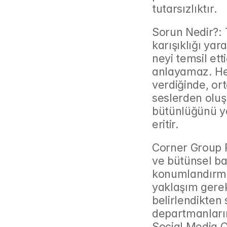
tutarsızlıktır.
Sorun Nedir?: T
karışıklığı yar
neyi temsil ett
anlayamaz. He
verdiğinde, ort
seslerden oluş
bütünlüğünü y
eritir.
Corner Group Pe
ve bütünsel ba
konumlandırmas
yaklaşım gerek
belirlendikten 
departmanlarım
Social Media C