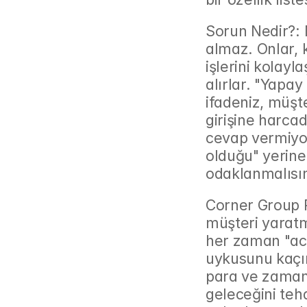
Sorun Nedir?: M
almaz. Onlar, k
işlerini kolayla
alırlar. "Yapay
ifadeniz, müşt
girişine harcad
cevap vermiyor
olduğu" yerine,
odaklanmalısın
Corner Group P
müşteri yaratm
her zaman "acı 
uykusunu kaçır
para ve zaman k
geleceğini teh