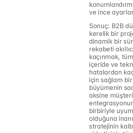
konumlandırman
ve ince ayarla
Sonuç: B2B dü
kerelik bir pr
dinamik bir sü
rekabeti akıllı
kaçınmak, tüm 
içeride ve tek
hatalardan kaç
için sağlam bir
büyümenin sad
aksine müşteri
entegrasyonund
birbiriyle uyum
olduğuna inan
stratejinin kalb