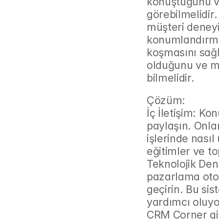
konuştuğunu ve
görebilmelidir
müşteri deneyim
konumlandırma 
koşmasını sağl
olduğunu ve müş
bilmelidir.
Çözüm:
İç İletişim: Ko
paylaşın. Onla
işlerinde nasıl
eğitimler ve to
Teknolojik Den
pazarlama oto
geçirin. Bu sis
yardımcı oluyo
CRM Corner gib