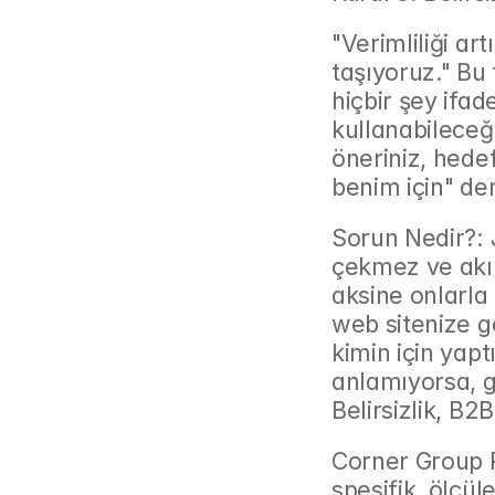
"Verimliliği ar
taşıyoruz." Bu 
hiçbir şey ifad
kullanabileceği,
öneriniz, hedef
benim için" de
Sorun Nedir?: J
çekmez ve akıl
aksine onlarla 
web sitenize ge
kimin için yapt
anlamıyorsa, ge
Belirsizlik, B
Corner Group Pe
spesifik, ölçül