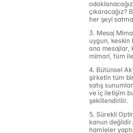
odaklanacağız?
çıkaracağız? B
her şeyi satma
3. Mesaj Mimar
uygun, keskin b
ana mesajlar, k
mimari, tüm ile
4. Bütünsel Akt
şirketin tüm bi
satış sunumları
ve iç iletişim
şekillendirilir.
5. Sürekli Opt
kanun değildir.
hamleler yaptık