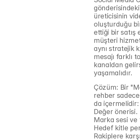
gönderisindeki 
üreticisinin v
oluşturduğu bi
ettiği bir satı
müşteri hizmetl
aynı stratejik
mesajı farklı t
kanaldan gelir
yaşamalıdır.
Çözüm: Bir "M
rehber sadece 
da içermelidir:
Değer önerisi.
Marka sesi ve t
Hedef kitle per
Rakiplere karş