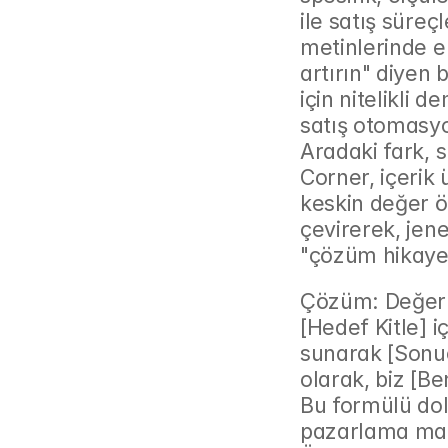
ile satış süreç
metinlerinde en
artırın" diyen b
için nitelikli 
satış otomasyo
Aradaki fark, s
Corner, içerik 
keskin değer öne
çevirerek, jene
"çözüm hikayes
Çözüm: Değer ö
[Hedef Kitle] 
sunarak [Sonuç
olarak, biz [Be
Bu formülü do
pazarlama mate