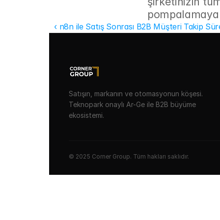
şirketinizin t
pompalamaya b
‹ n8n ile Satış Sonrası B2B Müşteri Takip Sü
Satışın, markanın ve otomasyonun köşesi.
Teknopark onaylı Ar-Ge ile B2B büyüme
ekosistemi.
© 2025 Corner Group. Tüm hakları saklıdır.