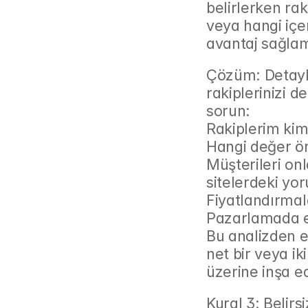
belirlerken rak
veya hangi içer
avantaj sağla
Çözüm: Detaylı
rakiplerinizi de
sorun:
Rakiplerim kim
Hangi değer ön
Müşterileri onl
sitelerdeki yo
Fiyatlandırmala
Pazarlamada en
Bu analizden eld
net bir veya ik
üzerine inşa ed
Kural 3: Belir