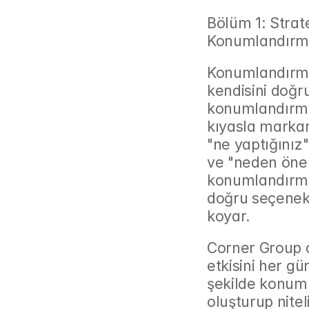
Bölüm 1: Strat
Konumlandırm
Konumlandırma
kendisini doğr
konumlandırması
kıyasla markanı
"ne yaptığınız" 
ve "neden önemli
konumlandırma,
doğru seçenek 
koyar.
Corner Group ç
etkisini her gü
şekilde konumla
oluşturup nitel