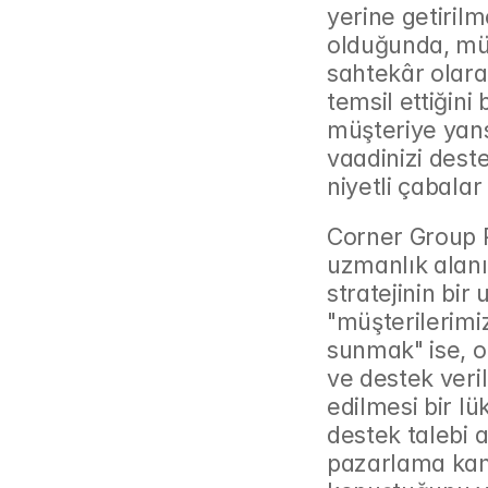
yerine getirilm
olduğunda, müş
sahtekâr olarak
temsil ettiğini
müşteriye yans
vaadinizi dest
niyetli çabalar
Corner Group P
uzmanlık alanın
stratejinin bir
"müşterilerimiz
sunmak" ise, o
ve destek veril
edilmesi bir lü
destek talebi 
pazarlama kamp