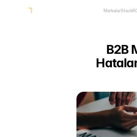
Markalar
Stack
R
B2B 
Hataları