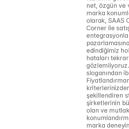
net, özgün ve v
marka konumla
olarak, SAAS C
Corner ile sat
entegrasyonları
pazarlamasına
edindiğimiz hol
hataları tekrar
gözlemliyoruz
sloganından ibar
Fiyatlandırmanı
kriterlerinizden
şekillendiren s
şirketlerinin 
olan ve mutlak
konumlandırma 
marka deneyim