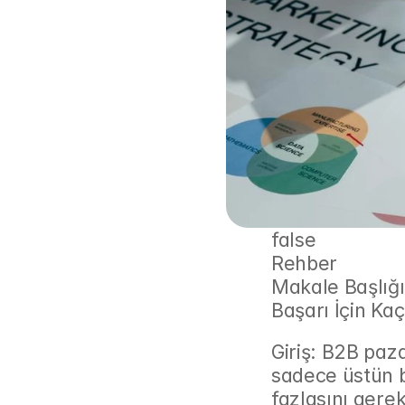
false
Rehber
Makale Başlığ
Başarı İçin Ka
Giriş: B2B paza
sadece üstün 
fazlasını gerek