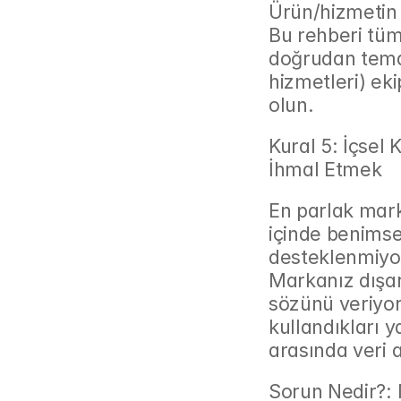
Ürün/hizmetin 
Bu rehberi tüm 
doğrudan temas
hizmetleri) ek
olun.
Kural 5: İçsel
İhmal Etmek
En parlak mark
içinde benims
desteklenmiyor
Markanız dışarı
sözünü veriyor
kullandıkları y
arasında veri 
Sorun Nedir?: 