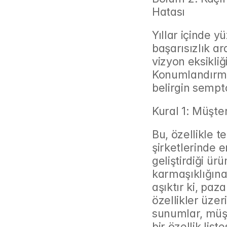
Hatası
Yıllar içinde y
başarısızlık ara
vizyon eksikli
Konumlandırma 
belirgin sempt
Kural 1: Müşte
Bu, özellikle t
şirketlerinde en
geliştirdiği ürü
karmaşıklığına
aşıktır ki, paz
özellikler üzer
sunumlar, müşt
bir özellik lis