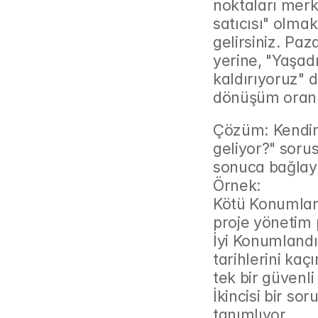
noktaları merke
satıcısı" olmak
gelirsiniz. Paz
yerine, "Yaşadı
kaldırıyoruz" 
dönüşüm oranla
Çözüm: Kendini
geliyor?" sorus
sonuca bağlay
Örnek:
Kötü Konumland
proje yönetim 
İyi Konumlandır
tarihlerini kaç
tek bir güvenl
İkincisi bir sor
tanımlıyor.