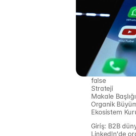
false
Strateji
Makale Başlığı
Organik Büyüme
Ekosistem Ku
Giriş: B2B düny
LinkedIn'de or