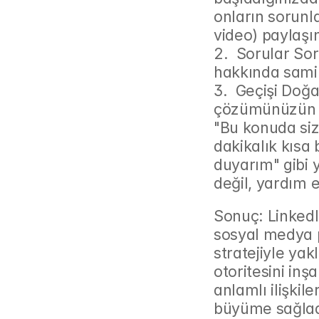
onların sorunla
video) paylaşı
2.  Sorular Soru
hakkında samim
3.  Geçişi Doğa
çözümünüzün ya
"Bu konuda siz
dakikalık kısa
duyarım" gibi 
değil, yardım e
Sonuç: LinkedIn
sosyal medya p
stratejiyle yak
otoritesini inşa
anlamlı ilişkil
büyüme sağladı