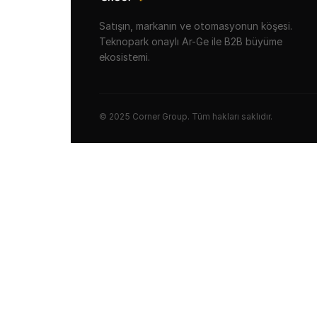
Satışın, markanın ve otomasyonun köşesi.
Teknopark onaylı Ar-Ge ile B2B büyüme
ekosistemi.
© 2025 Corner Group. Tüm hakları saklıdır.