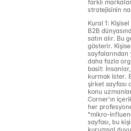
farklı markalar
stratejisinin n
Kural 1: Kişise
B2B dünyasında
satın alır. Bu 
gösterir. Kişis
sayfalarından 
daha fazla orga
basit: İnsanlar,
kurmak ister. 
şirket sayfası d
konu uzmanları
Corner'ın içeri
her profesyonel
"mikro-influenc
sayfası, bu kişi
kurumsal duyur