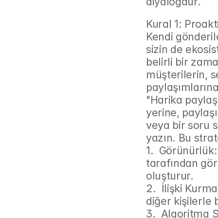
diyalogdur.
Kural 1: Proakt
Kendi gönderil
sizin de ekosi
belirli bir zam
müşterilerin, s
paylaşımlarına
"Harika paylaş
yerine, paylaşı
veya bir soru s
yazın. Bu strat
1.  Görünürlük
tarafından görü
oluşturur.
2.  İlişki Kur
diğer kişilerle 
3.  Algoritma Si