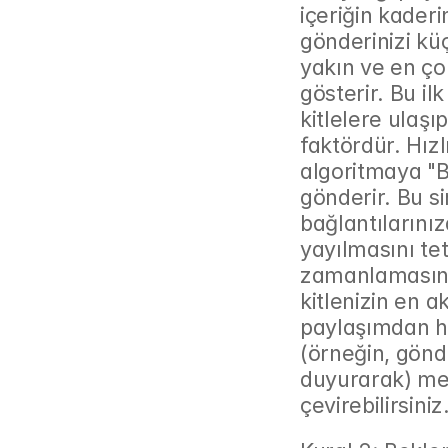
içeriğin kaderi
gönderinizi küç
yakın ve en ço
gösterir. Bu ilk
kitlelere ulaşı
faktördür. Hızl
algoritmaya "Bu 
gönderir. Bu si
bağlantılarını
yayılmasını tet
zamanlamasını
kitlenizin en a
paylaşımdan he
(örneğin, gönder
duyurarak) mek
çevirebilirsiniz