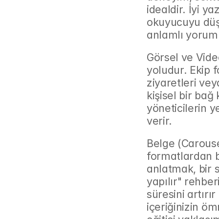
idealdir. İyi ya
okuyucuyu düş
anlamlı yoruml
Görsel ve Video
yoludur. Ekip f
ziyaretleri veya
kişisel bir bağ
yöneticilerin y
verir.
Belge (Carouse
formatlardan b
anlatmak, bir 
yapılır" rehb
süresini artır
içeriğinizin öm