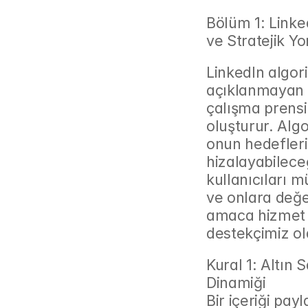
Bölüm 1: Linke
ve Stratejik 
LinkedIn algori
açıklanmayan k
çalışma prensip
oluşturur. Alg
onun hedefleriy
hizalayabilece
kullanıcıları 
ve onlara değerl
amaca hizmet e
destekçimiz ol
Kural 1: Altın 
Dinamiği
Bir içeriği pay