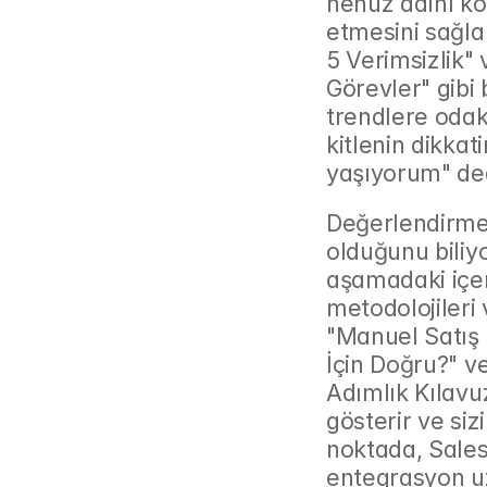
henüz adını ko
etmesini sağla
5 Verimsizlik" 
Görevler" gibi 
trendlere odak
kitlenin dikka
yaşıyorum" ded
Değerlendirme 
olduğunu biliyo
aşamadaki içeri
metodolojileri v
"Manuel Satış 
İçin Doğru?" v
Adımlık Kılavuz
gösterir ve siz
noktada, Sale
entegrasyon uz