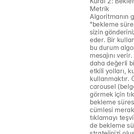
Kural 2: Bekle
Metrik
Algoritmanın g
"bekleme süresi
sizin gönderin
eder. Bir kulla
bu durum algori
mesajını verir
daha değerli bi
etkili yolları, 
kullanmaktır. 
carousel (belge
görmek için tık
bekleme süresin
cümlesi merak 
tıklamayı teşv
de bekleme süre
stratejinizi ol