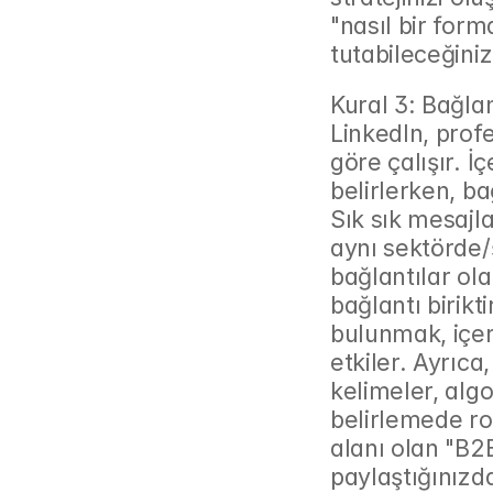
"nasıl bir form
tutabileceğiniz
Kural 3: Bağlan
LinkedIn, prof
göre çalışır. İç
belirlerken, bağ
Sık sık mesajla
aynı sektörde/şi
bağlantılar ola
bağlantı birikt
bulunmak, içer
etkiler. Ayrıca
kelimeler, alg
belirlemede ro
alanı olan "B2B
paylaştığınızda