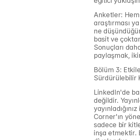
eğitici yaklaşım
Anketler: Hem 
araştırması yap
ne düşündüğünü
basit ve çoktan
Sonuçları daha
paylaşmak, ikinc
Bölüm 3: Etkile
Sürdürülebilir
LinkedIn'de ba
değildir. Yayın
yayınladığınız 
Corner'ın yöne
sadece bir kitl
inşa etmektir. E