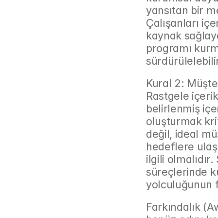
yansıtan bir m
Çalışanları içe
kaynak sağlaya
programı kurma
sürdürülelebili
Kural 2: Müşter
Rastgele içerik
belirlenmiş içe
oluşturmak kriti
değil, ideal mü
hedeflere ulaş
ilgili olmalıdı
süreçlerinde ku
yolculuğunun fa
Farkındalık (A