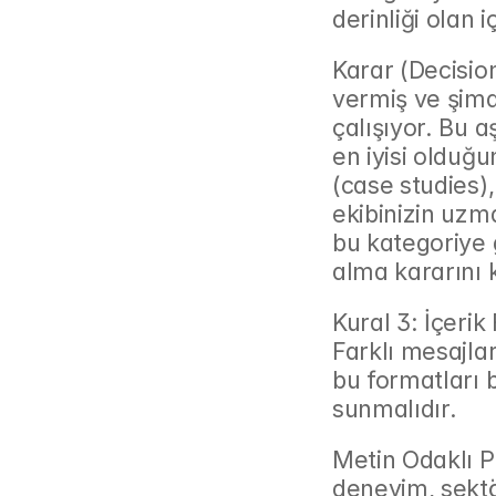
derinliği olan iç
Karar (Decisio
vermiş ve şimd
çalışıyor. Bu 
en iyisi olduğu
(case studies),
ekibinizin uzma
bu kategoriye gi
alma kararını k
Kural 3: İçerik
Farklı mesajlar,
bu formatları bi
sunmalıdır.
Metin Odaklı Pa
deneyim, sektör