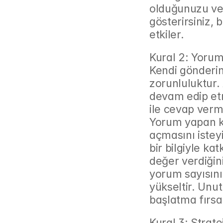
olduğunuzu ve 
gösterirsiniz, b
etkiler.
Kural 2: Yoru
Kendi gönderin
zorunluluktur. 
devam edip etme
ile cevap verm
Yorum yapan kiş
açmasını istey
bir bilgiyle k
değer verdiğin
yorum sayısını
yükseltir. Unut
başlatma fırsat
Kural 3: Strat