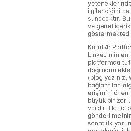
yeteneklerinde
ilgilendiğini be
sunacaktır. Bu 
ve genel içerik
göstermektedi
Kural 4: Platf
LinkedIn'in en 
platformda tut
doğrudan eklen
(blog yazınız, 
bağlantılar, al
erişimini öneml
büyük bir zorlu
vardır. Harici 
gönderi metnin
sonra ilk yorum
makalenin linki