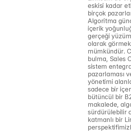
eskisi kadar e
birçok pazarlam
Algoritma günc
içerik yoğunluğ
gerçeği yüzümü
olarak görmek y
mümkündür. Co
bulma, Sales C
sistem entegras
pazarlaması ve
yönetimi alanla
sadece bir içer
bütüncül bir B
makalede, alg
sürdürülebilir 
katmanlı bir Li
perspektifimiz