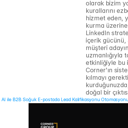
olarak bizim ya
kurallarını ez
hizmet eden, y
kurma üzerine o
LinkedIn strate
içerik gücünü,
müşteri adayın
uzmanlığıyla t
etkinliğiyle bu
Corner'ın siste
kılmayı gerekt
kurduğunuzda, o
doğal bir çıktıs
‹ AI ile B2B Soğuk E-postada Lead Kalifikasyonu Otomasyonu: