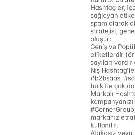
Hashtagler, içe
sağlayan etiket
spam olarak al
stratejisi, gen
oluşur:
Geniş ve Popüle
etiketlerdir (ö
sayıları vardı
Niş Hashtag'ler
#b2bsaas, #sat
bu kitle çok dah
Markalı Hashtag
kampanyanızın a
#CornerGroup,
markanız etraf
kullanılır.
Alakasız veya a