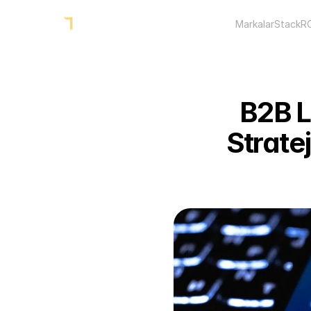
Markalar
Stack
R
B2B L
Stratej