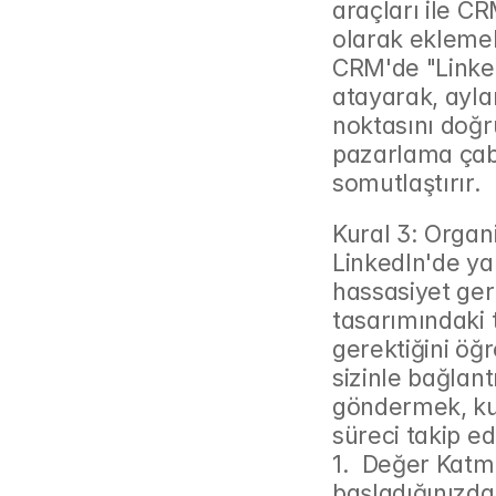
araçları ile CR
olarak eklemek
CRM'de "LinkedI
atayarak, aylar
noktasını doğru
pazarlama çaba
somutlaştırır.
Kural 3: Organ
LinkedIn'de yar
hassasiyet gere
tasarımındaki 
gerektiğini öğr
sizinle bağlan
göndermek, kur
süreci takip ed
1.  Değer Kat
başladığınızda