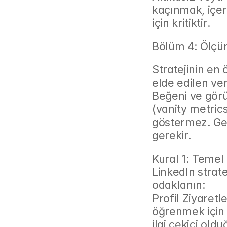
kaçınmak, içer
için kritiktir.
Bölüm 4: Ölçü
Stratejinin en 
elde edilen ver
Beğeni ve görü
(vanity metrics)
göstermez. Ger
gerekir.
Kural 1: Temel
LinkedIn strate
odaklanın:
Profil Ziyaretle
öğrenmek için p
ilgi çekici old