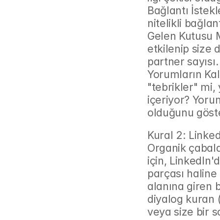
Bağlantı İstekl
nitelikli bağlan
Gelen Kutusu M
etkilenip size
partner sayısı.
Yorumların Kali
"tebrikler" mi, 
içeriyor? Yoruml
olduğunu göste
Kural 2: Linke
Organik çabala
için, LinkedIn'
parçası haline
alanına giren b
diyalog kuran (
veya size bir 