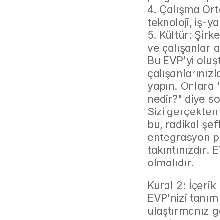
4. Çalışma Orta
teknoloji, iş-y
5. Kültür: Şirke
ve çalışanlar a
Bu EVP'yi olu
çalışanlarınız
yapın. Onlara 
nedir?" diye so
Sizi gerçekten 
bu, radikal şef
entegrasyon p
takıntınızdır. E
olmalıdır.
Kural 2: İçeri
EVP'nizi tanım
ulaştırmanız ge