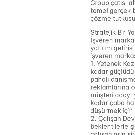
Group çatısı a
temel gerçek b
çözme tutkusuy
Stratejik Bir 
İşveren markası
yatırım getirisi
işveren markas
1. Yetenek Kaz
kadar güçlüdür 
pahalı danışma
reklamlarına o
müşteri adayı 
kadar çaba har
düşürmek için 
2. Çalışan Devi
beklentilerle ş
çalışanların şi