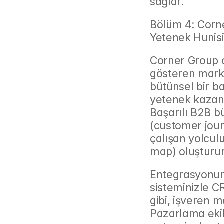
sağlar.
Bölüm 4: Corne
Yetenek Hunis
Corner Group ol
gösteren marka
bütünsel bir ba
yetenek kazanım
Başarılı B2B bü
(customer jour
çalışan yolcul
map) oluşturur
Entegrasyonun
sisteminizle C
gibi, işveren m
Pazarlama ekibi