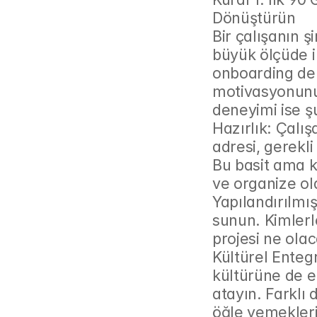
Dönüştürün
Bir çalışanın şi
büyük ölçüde il
onboarding dene
motivasyonunu 
deneyimi ise şu
Hazırlık: Çalış
adresi, gerekli
Bu basit ama kr
ve organize ol
Yapılandırılmış 
sunun. Kimlerle
projesi ne olac
Kültürel Entegr
kültürüne de e
atayın. Farklı 
öğle yemekleri