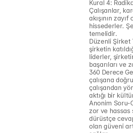
Kural 4: Radika
Çalışanlar, kar
akışının zayıf 
hissederler. Şef
temelidir.
Düzenli Şirket 
şirketin katıld
liderler, şirket
başarıları ve z
360 Derece Geri
çalışana doğru
çalışandan yön
aktığı bir kültü
Anonim Soru-Ce
zor ve hassas s
dürüstçe cevap
olan güveni ar