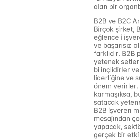
alan bir organ
B2B ve B2C Ara
Birçok şirket, 
eğlenceli işver
ve başarısız o
farklıdır. B2B 
yetenek setleri
bilinçlidirler v
liderliğine ve 
önem verirler.
karmaşıksa, bu
satacak yetenek
B2B işveren ma
mesajından çok,
yapacak, sektör
gerçek bir etki