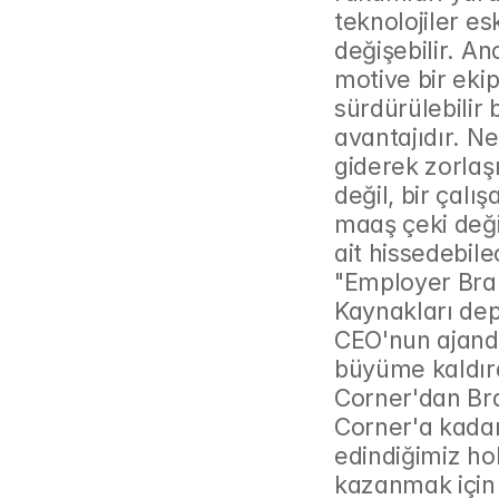
teknolojiler es
değişebilir. A
motive bir ekip
sürdürülebilir
avantajıdır. N
giderek zorlaşı
değil, bir çalı
maaş çeki deği
ait hissedebile
"Employer Bran
Kaynakları dep
CEO'nun ajandas
büyüme kaldır
Corner'dan Br
Corner'a kada
edindiğimiz hol
kazanmak için u