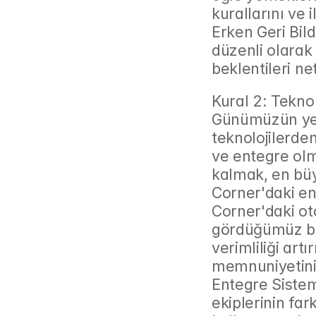
kurallarını ve 
Erken Geri Bild
düzenli olarak 
beklentileri net
Kural 2: Tekno
Günümüzün yete
teknolojilerden
ve entegre ol
kalmak, en büy
Corner'daki en
Corner'daki ot
gördüğümüz bir
verimliliği ar
memnuniyetini 
Entegre Sistem
ekiplerinin far