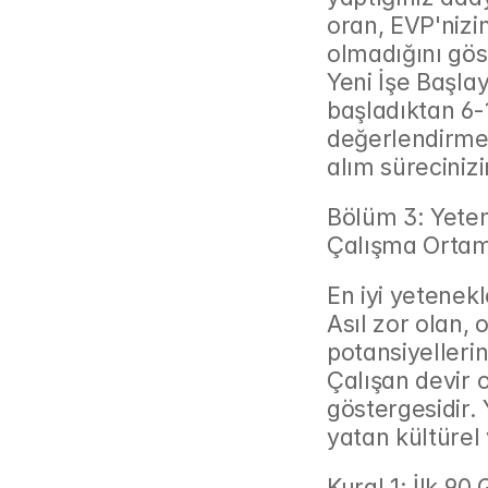
oran, EVP'nizin
olmadığını göst
Yeni İşe Başlaya
başladıktan 6-
değerlendirmele
alım sürecinizi
Bölüm 3: Yeten
Çalışma Ortam
En iyi yetenekl
Asıl zor olan, 
potansiyellerin
Çalışan devir or
göstergesidir. 
yatan kültürel
Kural 1: İlk 9