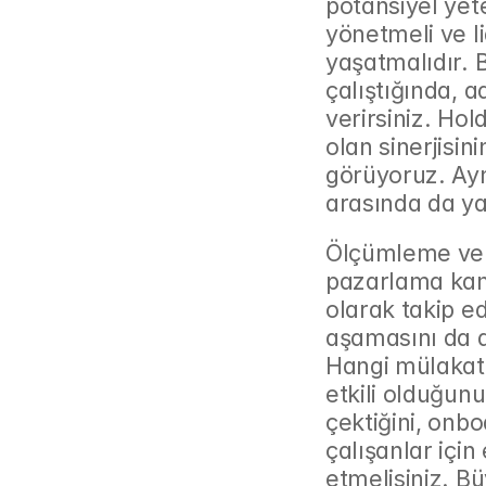
potansiyel yete
yönetmeli ve li
yaşatmalıdır. 
çalıştığında, a
verirsiniz. Hol
olan sinerjisin
görüyoruz. Aynı
arasında da yar
Ölçümleme ve O
pazarlama kamp
olarak takip ed
aşamasını da ayn
Hangi mülakat 
etkili olduğunu
çektiğini, onbo
çalışanlar için
etmelisiniz. B