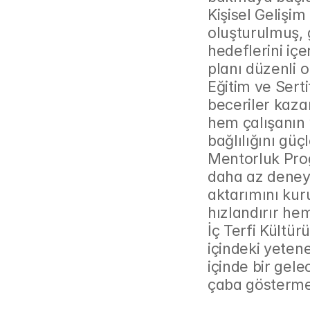
Kişisel Gelişim 
oluşturulmuş, g
hedeflerini içe
planı düzenli 
Eğitim ve Serti
beceriler kaza
hem çalışanın y
bağlılığını güçl
Mentorluk Prog
daha az deneyim
aktarımını kuru
hızlandırır hem
İç Terfi Kültürü
içindeki yetene
içinde bir gele
çaba gösterme