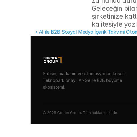
zamanda durdu
Geleceğin bila
şirketinize kat
kalitesiyle yazı
‹ AI ile B2B Sosyal Medya İçerik Takvimi Ot
Satışın, markanın ve otomasyonun köşesi.
Teknopark onaylı Ar-Ge ile B2B büyüme
ekosistemi.
© 2025 Corner Group. Tüm hakları saklıdır.