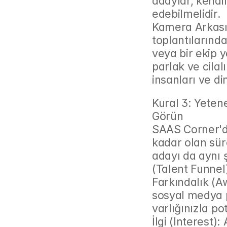
adaylar, kendil
edebilmelidir.
Kamera Arkası İç
toplantılarınd
veya bir ekip 
parlak ve cilal
insanları ve di
Kural 3: Yetene
Görün
SAAS Corner'da
kadar olan süre
adayı da aynı ş
(Talent Funnel
Farkındalık (Aw
sosyal medya pa
varlığınızla po
İlgi (Interest):