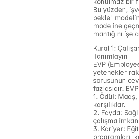
konulmaz bir fı
Bu yüzden, işve
bekle" modelind
modeline geçme
mantığını işe 
Kural 1: Çalış
Tanımlayın
EVP (Employee 
yetenekler raki
sorusunun ceva
fazlasıdır. EVP
1. Ödül: Maaş, 
karşılıklar.
2. Fayda: Sağlı
çalışma imkanl
3. Kariyer: Eğit
programları, ka