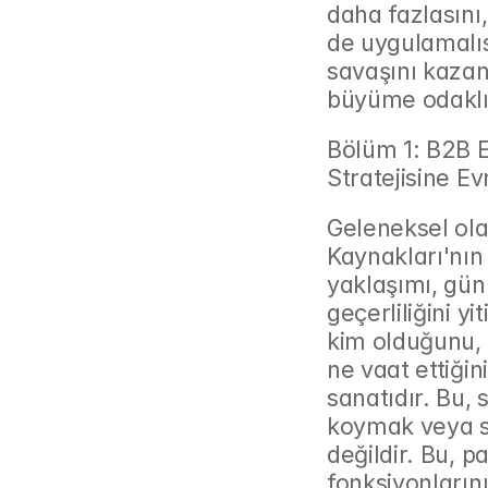
daha fazlasını
de uygulamalıs
savaşını kazanm
büyüme odaklı 
Bölüm 1: B2B 
Stratejisine Ev
Geleneksel ola
Kaynakları'nın
yaklaşımı, gün
geçerliliğini yi
kim olduğunu, n
ne vaat ettiğin
sanatıdır. Bu, 
koymak veya so
değildir. Bu, p
fonksiyonların