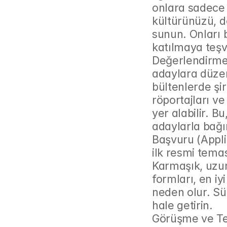
onlara sadece 
kültürünüzü, de
sunun. Onları 
katılmaya teşv
Değerlendirme 
adaylara düzen
bültenlerde şir
röportajları ve 
yer alabilir. B
adaylarla bağın
Başvuru (Applic
ilk resmi temas
Karmaşık, uzu
formları, en i
neden olur. Sür
hale getirin.
Görüşme ve Tek