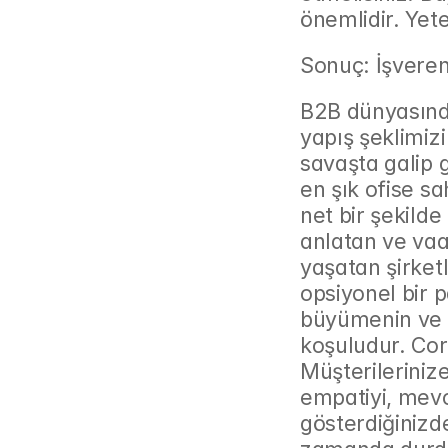
önemlidir. Yet
Sonuç: İşveren
B2B dünyasında 
yapış şeklimizi
savaşta galip 
en şık ofise sah
net bir şekilde
anlatan ve vaat
yaşatan şirketl
opsiyonel bir p
büyümenin ve p
koşuludur. Cor
Müşterilerinize 
empatiyi, mevc
gösterdiğinizde