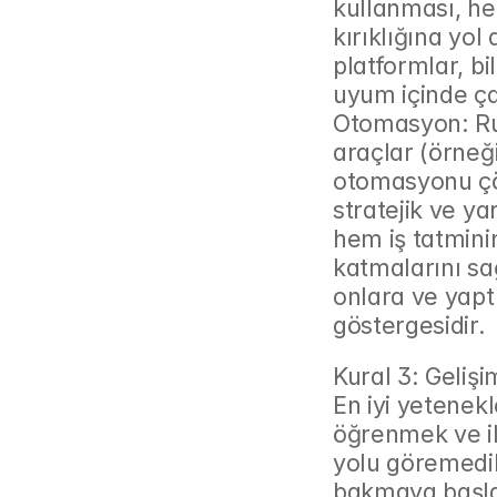
kullanması, h
kırıklığına yol
platformlar, bil
uyum içinde ça
Otomasyon: Rut
araçlar (örneğ
otomasyonu çöz
stratejik ve ya
hem iş tatminin
katmalarını sağ
onlara ve yaptı
göstergesidir.
Kural 3: Gelişi
En iyi yetenek
öğrenmek ve ile
yolu göremedik
bakmaya başla