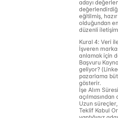
adayı değerlen
değerlendirdiği
eğitilmiş, hazı
olduğundan emi
düzenli iletişi
Kural 4: Veri i
İşveren markas
anlamak için do
Başvuru Kaynağ
geliyor? (Linked
pazarlama bütç
gösterir.
İşe Alım Süresi
açılmasından a
Uzun süreçler,
Teklif Kabul Or
yaptığınız ada