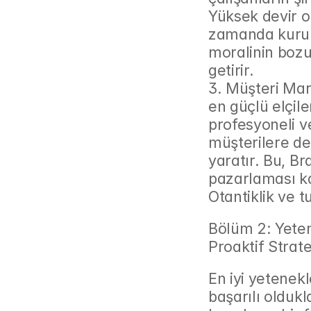
Yüksek devir or
zamanda kurums
moralinin bozul
getirir.
3. Müşteri Mark
en güçlü elçiler
profesyoneli v
müşterilere de 
yaratır. Bu, Br
pazarlaması ka
Otantiklik ve t
Bölüm 2: Yeten
Proaktif Strate
En iyi yetenekl
başarılı oldukl