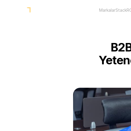
Markalar
Stack
R
B2B
Yeten