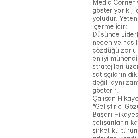
Media Corner v
gösteriyor ki, 
yoludur. Yetene
içermelidir:
Düşünce Liderli
neden ve nasıl 
çözdüğü zorlu b
en iyi mühendi
stratejileri üze
satışçıların dik
değil, aynı za
gösterir.
Çalışan Hikayel
"Geliştirici Gö
Başarı Hikayes
çalışanların kar
şirket kültürün